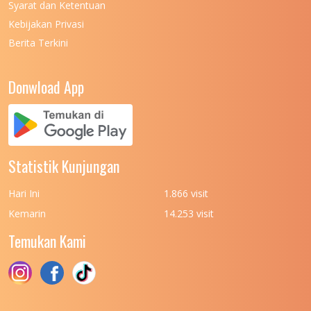
Syarat dan Ketentuan
UNIVERSITAS NEGERI MEDAN
7
Kebijakan Privasi
Berita Terkini
UNIVERSITAS NEGERI PADANG
7
UNIVERSITAS NEGERI YOGYAKARTA
8
Donwload App
UNIVERSITAS NUSA CENDANA
7
UNIVERSITAS PADJADJARAN
11
UNIVERSITAS PALANGKARAYA
7
Statistik Kunjungan
UNIVERSITAS PATTIMURA
7
Hari Ini
1.866 visit
UNIVERSITAS PEMBANGUNAN NASIONAL
6
Kemarin
14.253 visit
(UPN) VETERAN JAKARTA
Temukan Kami
UNIVERSITAS PEMBANGUNAN NASIONAL
4
(UPN) VETERAN JAWA TIMUR
UNIVERSITAS PEMBANGUNAN NASIONAL
5
(UPN) VETERAN YOGYAKARTA