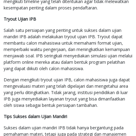
mengikuti timeline yang telah ditentukan agar tidak melewatkan
kesempatan penting dalam proses pendaftaran.
Tryout Ujian IPB
Salah satu persiapan yang penting untuk sukses dalam ujian
mandiri IPB adalah melakukan tryout ujian IPB. Tryout dapat
membantu calon mahasiswa untuk memahami format ujian,
memperbaiki waktu pengerjaan, dan meningkatkan kemampuan
menjawab soal. IPB seringkali menyediakan simulasi ujian melalui
platform online mereka atau dalam bentuk program pelatihan
yang dapat diikuti oleh calon mahasiswa.
Dengan mengikuti tryout ujian IPB, calon mahasiswa juga dapat
mengevaluasi materi yang telah dipelajari dan mengetahui area
yang perlu ditingkatkan. Tidak jarang, institusi pendidikan di luar
IPB juga menyediakan layanan tryout yang bisa dimanfaatkan
oleh siswa sebagai bentuk persiapan tambahan.
Tips Sukses dalam Ujian Mandiri
Sukses dalam ujian mandiri IPB tidak hanya bergantung pada
pemahaman materi, tetapi juga pada strategi dan manajemen