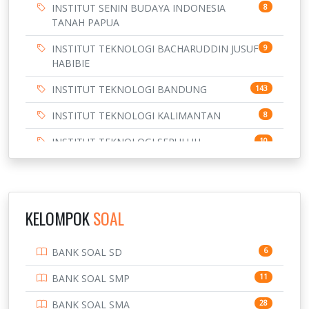
INSTITUT SENIN BUDAYA INDONESIA
8
TANAH PAPUA
INSTITUT TEKNOLOGI BACHARUDDIN JUSUF
9
HABIBIE
INSTITUT TEKNOLOGI BANDUNG
143
INSTITUT TEKNOLOGI KALIMANTAN
8
INSTITUT TEKNOLOGI SEPULUH
10
NOVEMBER
INSTITUT TEKNOLOGI SUMATERA
9
IPDN / STPDN
148
KELOMPOK
SOAL
PENDIDIKAN
943
BANK SOAL SD
6
PERBANKAN
3
BANK SOAL SMP
11
POLRI
169
BANK SOAL SMA
28