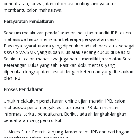
pendaftaran, jadwal, dan informasi penting lainnya untuk
membantu calon mahasiswa.
Persyaratan Pendaftaran
Sebelum melakukan pendaftaran online ujian mandiri IPB, calon
mahasiswa harus memenuhi beberapa persyaratan dasar.
Biasanya, syarat utama yang diperlukan adalah berstatus sebagai
siswa SMA/SMK yang sudah lulus atau sedang duduk di kelas XII.
Selain itu, calon mahasiswa juga harus memiliki ijazah atau Surat
Keterangan Lulus yang sah. Pastikan dokumentasi yang
diperlukan lengkap dan sesuai dengan ketentuan yang ditetapkan
oleh IPB.
Proses Pendaftaran
Untuk melakukan pendaftaran online ujian mandiri IPB, calon
mahasiswa perlu mengakses situs resmi IPB dan mencari
informasi terkait pendaftaran. Berikut adalah langkah-langkah
pendaftaran yang perlu diikuti:
1. Akses Situs Resmi: Kunjungi laman resmi IPB dan cari bagian