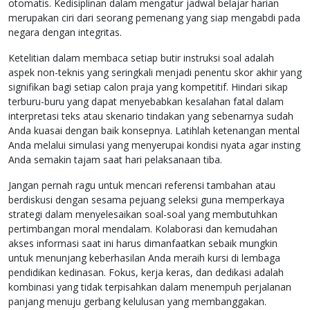
otomatis. Kedisiplinan dalam mengatur jadwal belajar harian
merupakan ciri dari seorang pemenang yang siap mengabdi pada
negara dengan integritas.
Ketelitian dalam membaca setiap butir instruksi soal adalah
aspek non-teknis yang seringkali menjadi penentu skor akhir yang
signifikan bagi setiap calon praja yang kompetitif. Hindari sikap
terburu-buru yang dapat menyebabkan kesalahan fatal dalam
interpretasi teks atau skenario tindakan yang sebenarnya sudah
Anda kuasai dengan baik konsepnya. Latihlah ketenangan mental
Anda melalui simulasi yang menyerupai kondisi nyata agar insting
Anda semakin tajam saat hari pelaksanaan tiba.
Jangan pernah ragu untuk mencari referensi tambahan atau
berdiskusi dengan sesama pejuang seleksi guna memperkaya
strategi dalam menyelesaikan soal-soal yang membutuhkan
pertimbangan moral mendalam. Kolaborasi dan kemudahan
akses informasi saat ini harus dimanfaatkan sebaik mungkin
untuk menunjang keberhasilan Anda meraih kursi di lembaga
pendidikan kedinasan. Fokus, kerja keras, dan dedikasi adalah
kombinasi yang tidak terpisahkan dalam menempuh perjalanan
panjang menuju gerbang kelulusan yang membanggakan.