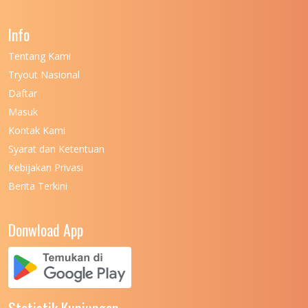
UNIVERSITAS NEGERI GANESHA
11
Info
UNIVERSITAS NEGERI GORONTALO
11
Tentang Kami
UNIVERSITAS NEGERI KHAIRUN
11
Tryout Nasional
UNIVERSITAS NEGERI MAKASSAR
11
Daftar
Masuk
UNIVERSITAS NEGERI MALANG
7
Kontak Kami
UNIVERSITAS NEGERI MANADO
7
Syarat dan Ketentuan
UNIVERSITAS NEGERI MEDAN
7
Kebijakan Privasi
Berita Terkini
UNIVERSITAS NEGERI PADANG
7
UNIVERSITAS NEGERI YOGYAKARTA
8
Donwload App
UNIVERSITAS NUSA CENDANA
7
UNIVERSITAS PADJADJARAN
11
UNIVERSITAS PALANGKARAYA
7
Statistik Kunjungan