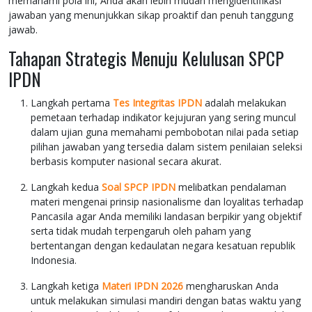
memahami pola ini, Anda akan lebih mudah mengidentifikasi
jawaban yang menunjukkan sikap proaktif dan penuh tanggung
jawab.
Tahapan Strategis Menuju Kelulusan SPCP
IPDN
Langkah pertama
Tes Integritas IPDN
adalah melakukan
pemetaan terhadap indikator kejujuran yang sering muncul
dalam ujian guna memahami pembobotan nilai pada setiap
pilihan jawaban yang tersedia dalam sistem penilaian seleksi
berbasis komputer nasional secara akurat.
Langkah kedua
Soal SPCP IPDN
melibatkan pendalaman
materi mengenai prinsip nasionalisme dan loyalitas terhadap
Pancasila agar Anda memiliki landasan berpikir yang objektif
serta tidak mudah terpengaruh oleh paham yang
bertentangan dengan kedaulatan negara kesatuan republik
Indonesia.
Langkah ketiga
Materi IPDN 2026
mengharuskan Anda
untuk melakukan simulasi mandiri dengan batas waktu yang