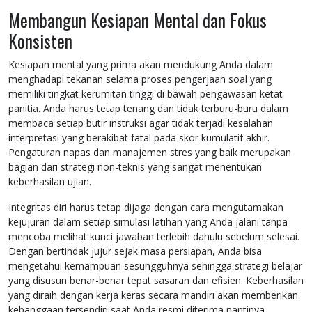
Membangun Kesiapan Mental dan Fokus
Konsisten
Kesiapan mental yang prima akan mendukung Anda dalam
menghadapi tekanan selama proses pengerjaan soal yang
memiliki tingkat kerumitan tinggi di bawah pengawasan ketat
panitia. Anda harus tetap tenang dan tidak terburu-buru dalam
membaca setiap butir instruksi agar tidak terjadi kesalahan
interpretasi yang berakibat fatal pada skor kumulatif akhir.
Pengaturan napas dan manajemen stres yang baik merupakan
bagian dari strategi non-teknis yang sangat menentukan
keberhasilan ujian.
Integritas diri harus tetap dijaga dengan cara mengutamakan
kejujuran dalam setiap simulasi latihan yang Anda jalani tanpa
mencoba melihat kunci jawaban terlebih dahulu sebelum selesai.
Dengan bertindak jujur sejak masa persiapan, Anda bisa
mengetahui kemampuan sesungguhnya sehingga strategi belajar
yang disusun benar-benar tepat sasaran dan efisien. Keberhasilan
yang diraih dengan kerja keras secara mandiri akan memberikan
kebanggaan tersendiri saat Anda resmi diterima nantinya.