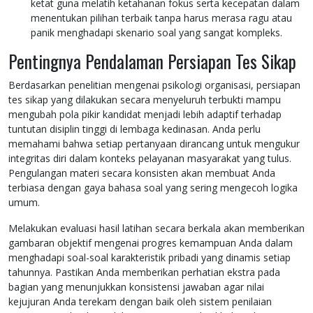
ketat guna melatih ketahanan fokus serta kecepatan dalam
menentukan pilihan terbaik tanpa harus merasa ragu atau
panik menghadapi skenario soal yang sangat kompleks.
Pentingnya Pendalaman Persiapan Tes Sikap
Berdasarkan penelitian mengenai psikologi organisasi, persiapan
tes sikap yang dilakukan secara menyeluruh terbukti mampu
mengubah pola pikir kandidat menjadi lebih adaptif terhadap
tuntutan disiplin tinggi di lembaga kedinasan. Anda perlu
memahami bahwa setiap pertanyaan dirancang untuk mengukur
integritas diri dalam konteks pelayanan masyarakat yang tulus.
Pengulangan materi secara konsisten akan membuat Anda
terbiasa dengan gaya bahasa soal yang sering mengecoh logika
umum.
Melakukan evaluasi hasil latihan secara berkala akan memberikan
gambaran objektif mengenai progres kemampuan Anda dalam
menghadapi soal-soal karakteristik pribadi yang dinamis setiap
tahunnya. Pastikan Anda memberikan perhatian ekstra pada
bagian yang menunjukkan konsistensi jawaban agar nilai
kejujuran Anda terekam dengan baik oleh sistem penilaian