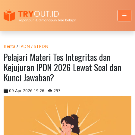
Berita
/
IPDN / STPDN
Pelajari Materi Tes Integritas dan
Kejujuran IPDN 2026 Lewat Soal dan
Kunci Jawaban?
09 Apr 2026 19:26
293