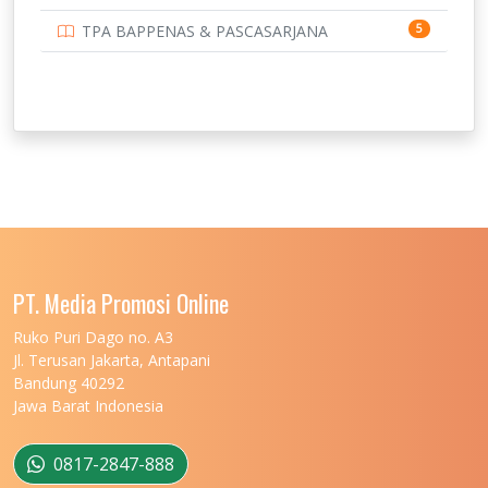
UNIVERSITAS HALUOLEO
11
TPA BAPPENAS & PASCASARJANA
5
UNIVERSITAS INDONESIA
159
UNIVERSITAS JAMBI
13
UNIVERSITAS JEMBER
12
UNIVERSITAS JENDERAL SOEDIRMAN
11
UNIVERSITAS LAMBUNG MANGKURAT
11
UNIVERSITAS LAMPUNG
11
UNIVERSITAS MALIKUSSALEH
11
PT. Media Promosi Online
UNIVERSITAS MARITIM RAJA ALI HAJI
11
Ruko Puri Dago no. A3
Jl. Terusan Jakarta, Antapani
UNIVERSITAS MATARAM
11
Bandung 40292
Jawa Barat Indonesia
UNIVERSITAS MULAWARMAN
12
UNIVERSITAS MUSAMUS
11
0817-2847-888