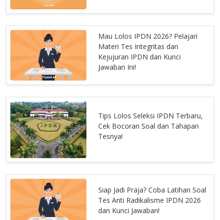
Mau Lolos IPDN 2026? Pelajari
Materi Tes Integritas dan
Kejujuran IPDN dan Kunci
Jawaban Ini!
Tips Lolos Seleksi IPDN Terbaru,
Cek Bocoran Soal dan Tahapan
Tesnya!
Siap Jadi Praja? Coba Latihan Soal
Tes Anti Radikalisme IPDN 2026
dan Kunci Jawaban!