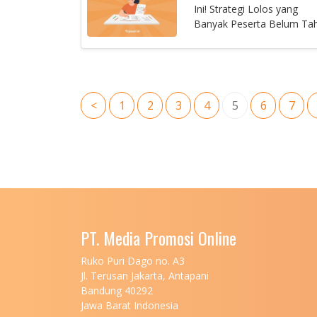
Ini! Strategi Lolos yang
Banyak Peserta Belum Ta
<
1
2
3
4
5
6
7
PT. Media Promosi Online
Ruko Puri Dago no. A3
Jl. Terusan Jakarta, Antapani
Bandung 40292
Jawa Barat Indonesia