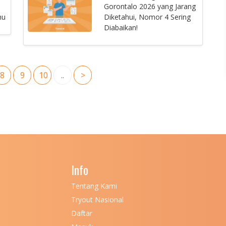
Gorontalo 2026 yang Jarang
hu
Diketahui, Nomor 4 Sering
Diabaikan!
8
9
10
..
>
Info
Tentang Kami
Tryout Nasional
Daftar