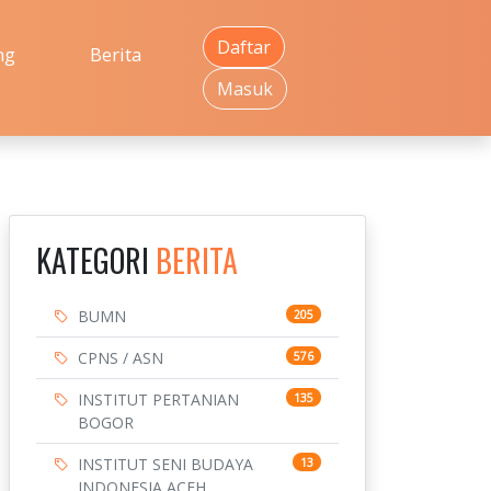
Daftar
ng
Berita
Masuk
KATEGORI
BERITA
BUMN
205
CPNS / ASN
576
INSTITUT PERTANIAN
135
BOGOR
INSTITUT SENI BUDAYA
13
INDONESIA ACEH