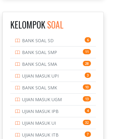
INSTITUT TEKNOLOGI
143
BANDUNG
KELOMPOK
SOAL
INSTITUT TEKNOLOGI
8
KALIMANTAN
BANK SOAL SD
6
INSTITUT TEKNOLOGI
10
SEPULUH NOVEMBER
BANK SOAL SMP
11
INSTITUT TEKNOLOGI
9
BANK SOAL SMA
28
SUMATERA
UJIAN MASUK UPI
3
IPDN / STPDN
148
BANK SOAL SMK
10
PENDIDIKAN
943
UJIAN MASUK UGM
13
PERBANKAN
3
UJIAN MASUK IPB
4
POLRI
169
UJIAN MASUK UI
32
POLTEK SSN
7
UJIAN MASUK ITB
7
PTDI STTD
4