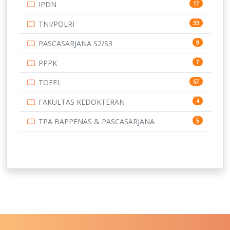
IPDN
17
UNIVERSITAS BORNEO TARAKAN
14
TNI/POLRI
33
UNIVERSITAS BRAWIJAYA
14
PASCASARJANA S2/S3
9
UNIVERSITAS CENDRAWASIH
14
PPPK
7
UNIVERSITAS DIPENOGORO
15
TOEFL
67
UNIVERSITAS GADJAH MADA
219
FAKULTAS KEDOKTERAN
4
UNIVERSITAS HALUOLEO
11
TPA BAPPENAS & PASCASARJANA
5
UNIVERSITAS INDONESIA
159
UNIVERSITAS JAMBI
13
UNIVERSITAS JEMBER
12
UNIVERSITAS JENDERAL SOEDIRMAN
11
UNIVERSITAS LAMBUNG MANGKURAT
11
UNIVERSITAS LAMPUNG
11