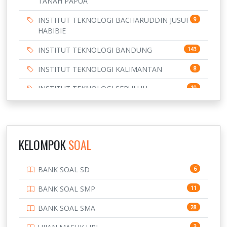
TANAH PAPUA
INSTITUT TEKNOLOGI BACHARUDDIN JUSUF
9
HABIBIE
INSTITUT TEKNOLOGI BANDUNG
143
INSTITUT TEKNOLOGI KALIMANTAN
8
INSTITUT TEKNOLOGI SEPULUH
10
NOVEMBER
INSTITUT TEKNOLOGI SUMATERA
9
IPDN / STPDN
148
KELOMPOK
SOAL
PENDIDIKAN
943
BANK SOAL SD
6
PERBANKAN
3
BANK SOAL SMP
11
POLRI
169
BANK SOAL SMA
28
POLTEK SSN
7
3