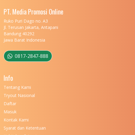
UNIVERSITAS MALIKUSSALEH
11
PT. Media Promosi Online
UNIVERSITAS MARITIM RAJA ALI HAJI
11
Ruko Puri Dago no. A3
Jl. Terusan Jakarta, Antapani
UNIVERSITAS MATARAM
11
Bandung 40292
Jawa Barat Indonesia
UNIVERSITAS MULAWARMAN
12
UNIVERSITAS MUSAMUS
11
0817-2847-888
UNIVERSITAS NEGERI GANESHA
11
Info
UNIVERSITAS NEGERI GORONTALO
11
Tentang Kami
UNIVERSITAS NEGERI KHAIRUN
11
Tryout Nasional
UNIVERSITAS NEGERI MAKASSAR
11
Daftar
Masuk
UNIVERSITAS NEGERI MALANG
7
Kontak Kami
UNIVERSITAS NEGERI MANADO
7
Syarat dan Ketentuan
UNIVERSITAS NEGERI MEDAN
7