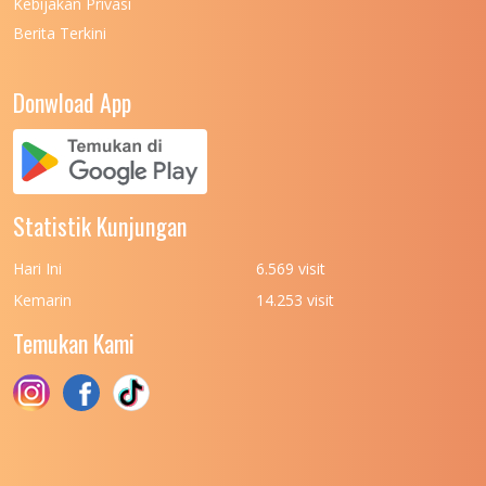
Kebijakan Privasi
Berita Terkini
UNIVERSITAS NEGERI PADANG
7
UNIVERSITAS NEGERI YOGYAKARTA
8
Donwload App
UNIVERSITAS NUSA CENDANA
7
UNIVERSITAS PADJADJARAN
11
UNIVERSITAS PALANGKARAYA
7
Statistik Kunjungan
UNIVERSITAS PATTIMURA
7
Hari Ini
6.569 visit
UNIVERSITAS PEMBANGUNAN NASIONAL
6
Kemarin
14.253 visit
(UPN) VETERAN JAKARTA
Temukan Kami
UNIVERSITAS PEMBANGUNAN NASIONAL
4
(UPN) VETERAN JAWA TIMUR
UNIVERSITAS PEMBANGUNAN NASIONAL
5
(UPN) VETERAN YOGYAKARTA
UNIVERSITAS PENDIDIKAN INDONESIA
112