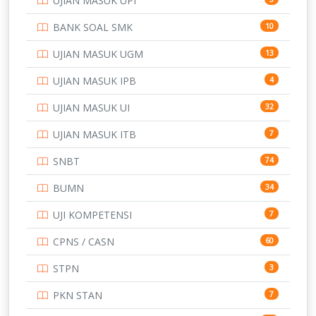
UJIAN MASUK UPI
PTDI STTD
4
BANK SOAL SMK
10
SD
133
UJIAN MASUK UGM
13
SMA
146
UJIAN MASUK IPB
4
SMK
231
UJIAN MASUK UI
32
SMP
134
UJIAN MASUK ITB
7
STIP
2
SNBT
74
TNI
153
BUMN
34
TOEFL
345
UJI KOMPETENSI
7
UNIVERSITAS AIRLANGGA
15
CPNS / CASN
60
UNIVERSITAS ANDALAS
16
STPN
3
UNIVERSITAS BANGKA BELITUNG
15
PKN STAN
7
UNIVERSITAS BENGKULU
15