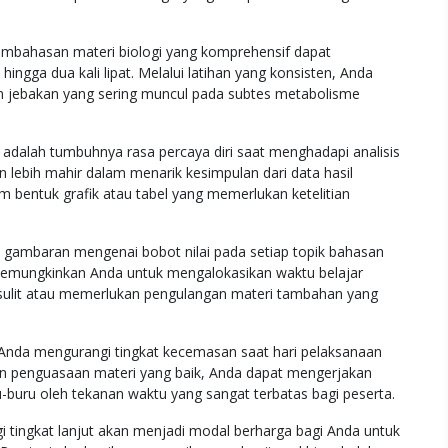
pembahasan materi biologi yang komprehensif dapat
ingga dua kali lipat. Melalui latihan yang konsisten, Anda
aan jebakan yang sering muncul pada subtes metabolisme
ur adalah tumbuhnya rasa percaya diri saat menghadapi analisis
 lebih mahir dalam menarik kesimpulan dari data hasil
m bentuk grafik atau tabel yang memerlukan ketelitian
a gambaran mengenai bobot nilai pada setiap topik bahasan
i memungkinkan Anda untuk mengalokasikan waktu belajar
h sulit atau memerlukan pengulangan materi tambahan yang
Anda mengurangi tingkat kecemasan saat hari pelaksanaan
gan penguasaan materi yang baik, Anda dapat mengerjakan
u-buru oleh tekanan waktu yang sangat terbatas bagi peserta.
tingkat lanjut akan menjadi modal berharga bagi Anda untuk