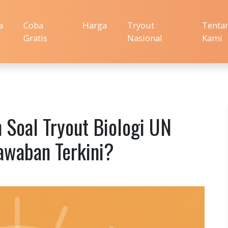
a
Coba
Harga
Tryout
Tenta
Gratis
Nasional
Kami
 Soal Tryout Biologi UN
awaban Terkini?