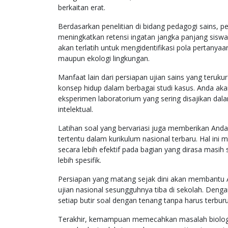
berkaitan erat.
Berdasarkan penelitian di bidang pedagogi sains, 
meningkatkan retensi ingatan jangka panjang siswa h
akan terlatih untuk mengidentifikasi pola pertany
maupun ekologi lingkungan.
Manfaat lain dari persiapan ujian sains yang teruk
konsep hidup dalam berbagai studi kasus. Anda akan
eksperimen laboratorium yang sering disajikan dala
intelektual.
Latihan soal yang bervariasi juga memberikan And
tertentu dalam kurikulum nasional terbaru. Hal in
secara lebih efektif pada bagian yang dirasa masi
lebih spesifik.
Persiapan yang matang sejak dini akan membantu 
ujian nasional sesungguhnya tiba di sekolah. Den
setiap butir soal dengan tenang tanpa harus terbur
Terakhir, kemampuan memecahkan masalah biologi 