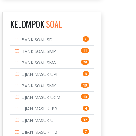
INSTITUT TEKNOLOGI
143
BANDUNG
KELOMPOK
SOAL
INSTITUT TEKNOLOGI
8
KALIMANTAN
BANK SOAL SD
6
INSTITUT TEKNOLOGI
10
SEPULUH NOVEMBER
BANK SOAL SMP
11
INSTITUT TEKNOLOGI
9
BANK SOAL SMA
28
SUMATERA
UJIAN MASUK UPI
3
IPDN / STPDN
148
BANK SOAL SMK
10
PENDIDIKAN
943
UJIAN MASUK UGM
13
PERBANKAN
3
UJIAN MASUK IPB
4
POLRI
169
UJIAN MASUK UI
32
POLTEK SSN
7
UJIAN MASUK ITB
7
PTDI STTD
4