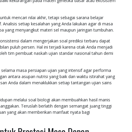
iki kekurangan pada materi genetika dasar atau ekosistem
tuk mencari nilai akhir, tetapi sebagai sarana belajar
f. Analisis setiap kesalahan yang Anda lakukan agar di masa
rupa yang menyangkut materi sel maupun jaringan tumbuhan.
onsistensi dalam mengerjakan soal prediksi terbaru dapat
lan puluh persen. Hal ini terjadi karena otak Anda menjadi
oleh tim pembuat naskah ujian standar nasional tahun demi
k selama masa persiapan ujian yang intensif agar performa
gan antara asupan nutrisi yang baik dan waktu istirahat yang
an Anda dalam menaklukkan setiap tantangan ujian sains
idupan melalui soal biologi akan membuahkan hasil manis
anggakan. Teruslah berlatih dengan semangat juang tinggi
ahuan yang akan memberikan manfaat nyata bagi
 Untuk Prestasi Masa Depan