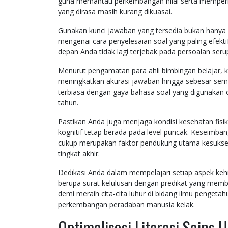
guna memantau perkembangan nilai serta memperba
yang dirasa masih kurang dikuasai.
Gunakan kunci jawaban yang tersedia bukan hanya un
mengenai cara penyelesaian soal yang paling efekti
depan Anda tidak lagi terjebak pada persoalan se
Menurut pengamatan para ahli bimbingan belajar, k
meningkatkan akurasi jawaban hingga sebesar sembi
terbiasa dengan gaya bahasa soal yang digunakan 
tahun.
Pastikan Anda juga menjaga kondisi kesehatan fisi
kognitif tetap berada pada level puncak. Keseimban
cukup merupakan faktor pendukung utama kesukses
tingkat akhir.
Dedikasi Anda dalam mempelajari setiap aspek keh
berupa surat kelulusan dengan predikat yang memb
demi meraih cita-cita luhur di bidang ilmu penget
perkembangan peradaban manusia kelak.
Optimalisasi Literasi Sains