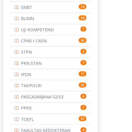
SNBT
74
SD
133
BUMN
34
SMA
146
UJI KOMPETENSI
7
SMK
231
CPNS / CASN
60
SMP
134
STPN
3
STIP
2
PKN STAN
7
TNI
153
IPDN
17
TOEFL
345
TNI/POLRI
33
UNIVERSITAS AIRLANGGA
15
PASCASARJANA S2/S3
9
UNIVERSITAS ANDALAS
16
PPPK
7
UNIVERSITAS BANGKA
15
BELITUNG
TOEFL
67
UNIVERSITAS BENGKULU
15
FAKULTAS KEDOKTERAN
4