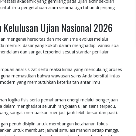
 Prestasi akademik yang gemilang pada ujian akhir sekolah
ntut ilmu pengetahuan alam selama tiga tahun di jenjang
 Kelulusan Ujian Nasional 2026
 mengenai hereditas dan mekanisme evolusi melalui
a memiliki dasar yang kokoh dalam menghadapi variasi soal
mendalam dan sangat terperinci sesuai standar penilaian
uan analisis zat serta reaksi kimia yang mendukung proses
guna memastikan bahwa wawasan sains Anda bersifat lintas
k modern yang membutuhkan keterkaitan antar ilmu
n logika fisis serta pemahaman energi melalui pengerjaan
 dalam menghadapi seluruh rangkaian ujian sains terpadu,
yang sangat memuaskan menjadi jauh lebih besar dan pasti.
engan penuh disiplin untuk membangun ketahanan fokus
rankan untuk membuat jadwal simulasi mandiri setiap minggu