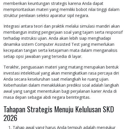
memberikan keuntungan strategis karena Anda dapat
memprioritaskan materi yang memiliki bobot nilai tinggi dalam
struktur penilaian seleksi aparatur sipil negara.
Integrasi antara teori dan praktik melalui simulasi mandiri akan
membangun insting pengerjaan soal yang tajam serta responsif
terhadap instruksi ujian. Anda akan lebih siap menghadapi
dinamika sistem Computer Assisted Test yang memerlukan
kecepatan tangan serta ketajaman mata dalam menganalisis
setiap opsi jawaban yang tersedia di layar.
Terakhir, penguasaan materi yang matang merupakan bentuk
investasi intelektual yang akan meningkatkan rasa percaya diri
Anda secara keseluruhan saat melangkah ke ruang ujian.
Keberhasilan dalam menaklukkan prediksi soal adalah langkah
awal yang sangat menentukan bagi perjalanan karier Anda di
masa depan sebagai abdi negara berintegritas.
Tahapan Strategis Menuju Kelulusan SKD
2026
Tahap awal yang harus Anda tempuh adalah mengukur