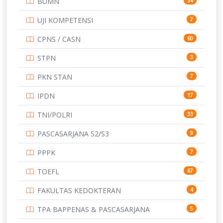
BUMN
34
TOEFL
345
UJI KOMPETENSI
7
UNIVERSITAS AIRLANGGA
15
CPNS / CASN
60
UNIVERSITAS ANDALAS
16
STPN
3
UNIVERSITAS BANGKA BELITUNG
15
PKN STAN
7
UNIVERSITAS BENGKULU
15
IPDN
17
UNIVERSITAS BORNEO TARAKAN
14
TNI/POLRI
33
UNIVERSITAS BRAWIJAYA
14
PASCASARJANA S2/S3
9
UNIVERSITAS CENDRAWASIH
14
PPPK
7
UNIVERSITAS DIPENOGORO
15
TOEFL
67
UNIVERSITAS GADJAH MADA
219
FAKULTAS KEDOKTERAN
4
UNIVERSITAS HALUOLEO
11
TPA BAPPENAS & PASCASARJANA
5
UNIVERSITAS INDONESIA
159