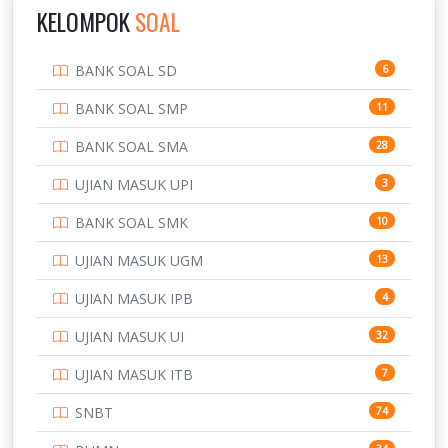
IPDN / STPDN
148
KELOMPOK
SOAL
PENDIDIKAN
943
BANK SOAL SD
6
PERBANKAN
3
BANK SOAL SMP
11
POLRI
169
BANK SOAL SMA
28
POLTEK SSN
7
UJIAN MASUK UPI
3
PTDI STTD
4
BANK SOAL SMK
10
SD
133
UJIAN MASUK UGM
13
SMA
146
UJIAN MASUK IPB
4
SMK
231
UJIAN MASUK UI
32
SMP
134
UJIAN MASUK ITB
7
STIP
2
SNBT
74
TNI
153