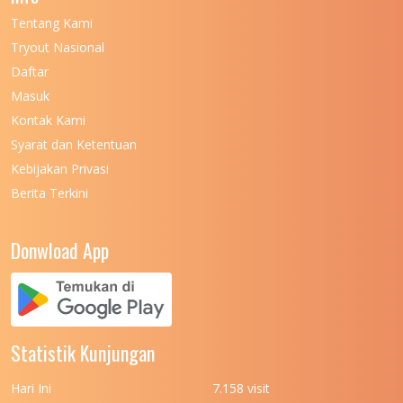
Tentang Kami
UNIVERSITAS NEGERI KHAIRUN
11
Tryout Nasional
UNIVERSITAS NEGERI MAKASSAR
11
Daftar
Masuk
UNIVERSITAS NEGERI MALANG
7
Kontak Kami
UNIVERSITAS NEGERI MANADO
7
Syarat dan Ketentuan
UNIVERSITAS NEGERI MEDAN
7
Kebijakan Privasi
Berita Terkini
UNIVERSITAS NEGERI PADANG
7
UNIVERSITAS NEGERI YOGYAKARTA
8
Donwload App
UNIVERSITAS NUSA CENDANA
7
UNIVERSITAS PADJADJARAN
11
UNIVERSITAS PALANGKARAYA
7
Statistik Kunjungan
UNIVERSITAS PATTIMURA
7
Hari Ini
7.158 visit
6