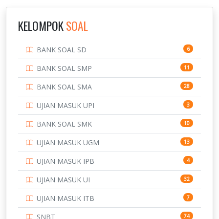
INSTITUT TEKNOLOGI SUMATERA
IPDN / STPDN
148
KELOMPOK
SOAL
PENDIDIKAN
943
BANK SOAL SD
6
PERBANKAN
3
BANK SOAL SMP
11
POLRI
169
BANK SOAL SMA
28
POLTEK SSN
7
UJIAN MASUK UPI
3
PTDI STTD
4
BANK SOAL SMK
10
SD
133
UJIAN MASUK UGM
13
SMA
146
UJIAN MASUK IPB
4
SMK
231
UJIAN MASUK UI
32
SMP
134
UJIAN MASUK ITB
7
STIP
2
SNBT
74