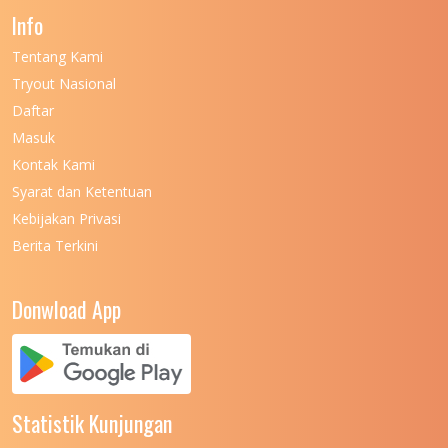
Info
UNIVERSITAS NEGERI GORONTALO
11
Tentang Kami
UNIVERSITAS NEGERI KHAIRUN
11
Tryout Nasional
UNIVERSITAS NEGERI MAKASSAR
11
Daftar
Masuk
UNIVERSITAS NEGERI MALANG
7
Kontak Kami
UNIVERSITAS NEGERI MANADO
7
Syarat dan Ketentuan
UNIVERSITAS NEGERI MEDAN
7
Kebijakan Privasi
Berita Terkini
UNIVERSITAS NEGERI PADANG
7
UNIVERSITAS NEGERI YOGYAKARTA
8
Donwload App
UNIVERSITAS NUSA CENDANA
7
UNIVERSITAS PADJADJARAN
11
UNIVERSITAS PALANGKARAYA
7
Statistik Kunjungan
UNIVERSITAS PATTIMURA
7