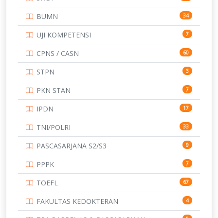
TNI
153
BUMN
34
TOEFL
345
UJI KOMPETENSI
7
UNIVERSITAS AIRLANGGA
15
CPNS / CASN
60
UNIVERSITAS ANDALAS
16
STPN
3
UNIVERSITAS BANGKA BELITUNG
15
PKN STAN
7
UNIVERSITAS BENGKULU
15
IPDN
17
UNIVERSITAS BORNEO TARAKAN
14
TNI/POLRI
33
UNIVERSITAS BRAWIJAYA
14
PASCASARJANA S2/S3
9
UNIVERSITAS CENDRAWASIH
14
PPPK
7
UNIVERSITAS DIPENOGORO
15
TOEFL
67
UNIVERSITAS GADJAH MADA
219
FAKULTAS KEDOKTERAN
4
UNIVERSITAS HALUOLEO
11