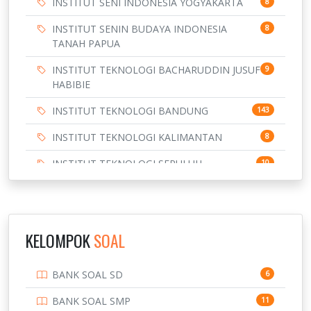
INSTITUT SENI INDONESIA YOGYAKARTA
8
INSTITUT SENIN BUDAYA INDONESIA
8
TANAH PAPUA
INSTITUT TEKNOLOGI BACHARUDDIN JUSUF
9
HABIBIE
INSTITUT TEKNOLOGI BANDUNG
143
INSTITUT TEKNOLOGI KALIMANTAN
8
INSTITUT TEKNOLOGI SEPULUH
10
NOVEMBER
INSTITUT TEKNOLOGI SUMATERA
9
IPDN / STPDN
148
KELOMPOK
SOAL
PENDIDIKAN
943
BANK SOAL SD
6
PERBANKAN
3
BANK SOAL SMP
11
POLRI
169