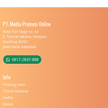
UNIVERSITAS LAMBUNG MANGKURAT
11
UNIVERSITAS LAMPUNG
11
UNIVERSITAS MALIKUSSALEH
11
PT. Media Promosi Online
UNIVERSITAS MARITIM RAJA ALI HAJI
11
Ruko Puri Dago no. A3
Jl. Terusan Jakarta, Antapani
UNIVERSITAS MATARAM
11
Bandung 40292
Jawa Barat Indonesia
UNIVERSITAS MULAWARMAN
12
UNIVERSITAS MUSAMUS
11
0817-2847-888
UNIVERSITAS NEGERI GANESHA
11
Info
UNIVERSITAS NEGERI GORONTALO
11
Tentang Kami
UNIVERSITAS NEGERI KHAIRUN
11
Tryout Nasional
UNIVERSITAS NEGERI MAKASSAR
11
Daftar
Masuk
UNIVERSITAS NEGERI MALANG
7