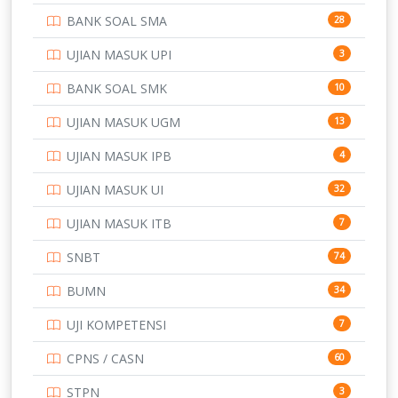
BANK SOAL SMA
28
POLTEK SSN
7
UJIAN MASUK UPI
3
PTDI STTD
4
BANK SOAL SMK
10
SD
133
UJIAN MASUK UGM
13
SMA
146
UJIAN MASUK IPB
4
SMK
231
UJIAN MASUK UI
32
SMP
134
UJIAN MASUK ITB
7
STIP
2
SNBT
74
TNI
153
BUMN
34
TOEFL
345
UJI KOMPETENSI
7
UNIVERSITAS AIRLANGGA
15
CPNS / CASN
60
UNIVERSITAS ANDALAS
16
STPN
3