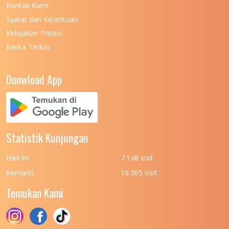
Kontak Kami
UNIVERSITAS NEGERI MANADO
7
Syarat dan Ketentuan
UNIVERSITAS NEGERI MEDAN
7
Kebijakan Privasi
Berita Terkini
UNIVERSITAS NEGERI PADANG
7
UNIVERSITAS NEGERI YOGYAKARTA
8
Donwload App
UNIVERSITAS NUSA CENDANA
7
UNIVERSITAS PADJADJARAN
11
UNIVERSITAS PALANGKARAYA
7
Statistik Kunjungan
UNIVERSITAS PATTIMURA
7
Hari Ini
7.148 visit
UNIVERSITAS PEMBANGUNAN NASIONAL
6
Kemarin
16.365 visit
(UPN) VETERAN JAKARTA
Temukan Kami
UNIVERSITAS PEMBANGUNAN NASIONAL
4
(UPN) VETERAN JAWA TIMUR
UNIVERSITAS PEMBANGUNAN NASIONAL
5