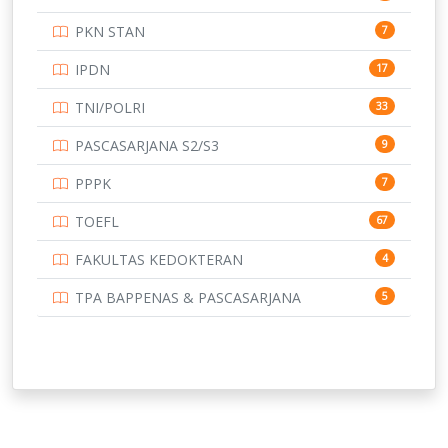
UNIVERSITAS BANGKA BELITUNG
15
PKN STAN
7
UNIVERSITAS BENGKULU
15
IPDN
17
UNIVERSITAS BORNEO TARAKAN
14
TNI/POLRI
33
UNIVERSITAS BRAWIJAYA
14
PASCASARJANA S2/S3
9
UNIVERSITAS CENDRAWASIH
14
PPPK
7
UNIVERSITAS DIPENOGORO
15
TOEFL
67
UNIVERSITAS GADJAH MADA
219
FAKULTAS KEDOKTERAN
4
UNIVERSITAS HALUOLEO
11
TPA BAPPENAS & PASCASARJANA
5
UNIVERSITAS INDONESIA
134
UNIVERSITAS JAMBI
13
UNIVERSITAS JEMBER
12
UNIVERSITAS JENDERAL SOEDIRMAN
11