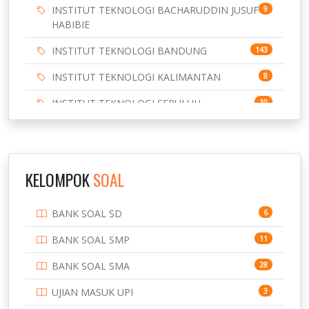
INSTITUT TEKNOLOGI BACHARUDDIN JUSUF
9
HABIBIE
INSTITUT TEKNOLOGI BANDUNG
143
INSTITUT TEKNOLOGI KALIMANTAN
8
INSTITUT TEKNOLOGI SEPULUH
10
NOVEMBER
INSTITUT TEKNOLOGI SUMATERA
9
IPDN / STPDN
148
KELOMPOK
SOAL
PENDIDIKAN
943
BANK SOAL SD
6
PERBANKAN
3
BANK SOAL SMP
11
POLRI
169
BANK SOAL SMA
28
POLTEK SSN
7
UJIAN MASUK UPI
3
PTDI STTD
4