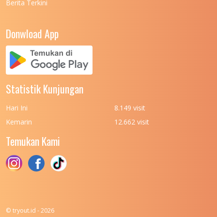
Berita Terkini
UNIVERSITAS NEGERI PADANG
7
UNIVERSITAS NEGERI YOGYAKARTA
8
Donwload App
UNIVERSITAS NUSA CENDANA
7
UNIVERSITAS PADJADJARAN
11
UNIVERSITAS PALANGKARAYA
7
Statistik Kunjungan
UNIVERSITAS PATTIMURA
7
Hari Ini
8.149 visit
UNIVERSITAS PEMBANGUNAN NASIONAL
6
Kemarin
12.662 visit
(UPN) VETERAN JAKARTA
Temukan Kami
UNIVERSITAS PEMBANGUNAN NASIONAL
4
(UPN) VETERAN JAWA TIMUR
UNIVERSITAS PEMBANGUNAN NASIONAL
5
(UPN) VETERAN YOGYAKARTA
UNIVERSITAS PENDIDIKAN INDONESIA
112
© tryout.id - 2026