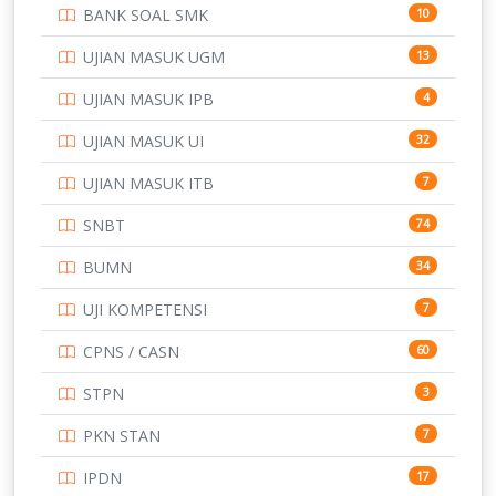
BANK SOAL SMK
10
SD
133
UJIAN MASUK UGM
13
SMA
146
UJIAN MASUK IPB
4
SMK
231
UJIAN MASUK UI
32
SMP
134
UJIAN MASUK ITB
7
STIP
2
SNBT
74
TNI
153
BUMN
34
TOEFL
345
UJI KOMPETENSI
7
UNIVERSITAS AIRLANGGA
15
CPNS / CASN
60
UNIVERSITAS ANDALAS
16
STPN
3
UNIVERSITAS BANGKA BELITUNG
15
PKN STAN
7
UNIVERSITAS BENGKULU
15
IPDN
17
UNIVERSITAS BORNEO TARAKAN
14