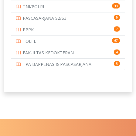
TNI/POLRI
33
UNIVERSITAS BRAWIJAYA
14
PASCASARJANA S2/S3
9
UNIVERSITAS CENDRAWASIH
14
PPPK
7
UNIVERSITAS DIPENOGORO
15
TOEFL
67
UNIVERSITAS GADJAH MADA
219
FAKULTAS KEDOKTERAN
4
UNIVERSITAS HALUOLEO
11
TPA BAPPENAS & PASCASARJANA
5
UNIVERSITAS INDONESIA
159
UNIVERSITAS JAMBI
13
UNIVERSITAS JEMBER
12
UNIVERSITAS JENDERAL SOEDIRMAN
11
UNIVERSITAS LAMBUNG MANGKURAT
11
UNIVERSITAS LAMPUNG
11