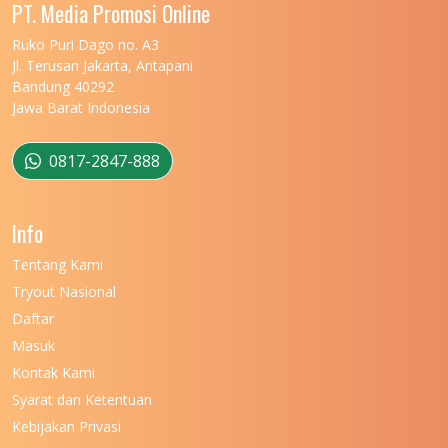
UNIVERSITAS MALIKUSSALEH
11
PT. Media Promosi Online
UNIVERSITAS MARITIM RAJA ALI HAJI
11
Ruko Puri Dago no. A3
Jl. Terusan Jakarta, Antapani
UNIVERSITAS MATARAM
11
Bandung 40292
Jawa Barat Indonesia
UNIVERSITAS MULAWARMAN
12
UNIVERSITAS MUSAMUS
11
0817-2847-888
UNIVERSITAS NEGERI GANESHA
11
Info
UNIVERSITAS NEGERI GORONTALO
11
Tentang Kami
UNIVERSITAS NEGERI KHAIRUN
11
Tryout Nasional
UNIVERSITAS NEGERI MAKASSAR
11
Daftar
Masuk
UNIVERSITAS NEGERI MALANG
7
Kontak Kami
UNIVERSITAS NEGERI MANADO
7
Syarat dan Ketentuan
UNIVERSITAS NEGERI MEDAN
7
Kebijakan Privasi