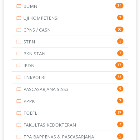
BUMN
34
TOEFL
345
UJI KOMPETENSI
7
UNIVERSITAS AIRLANGGA
15
CPNS / CASN
60
UNIVERSITAS ANDALAS
16
STPN
3
UNIVERSITAS BANGKA BELITUNG
15
PKN STAN
7
UNIVERSITAS BENGKULU
15
IPDN
17
UNIVERSITAS BORNEO TARAKAN
14
TNI/POLRI
33
UNIVERSITAS BRAWIJAYA
14
PASCASARJANA S2/S3
9
UNIVERSITAS CENDRAWASIH
14
PPPK
7
UNIVERSITAS DIPENOGORO
15
TOEFL
67
UNIVERSITAS GADJAH MADA
219
FAKULTAS KEDOKTERAN
4
UNIVERSITAS HALUOLEO
11
TPA BAPPENAS & PASCASARJANA
5