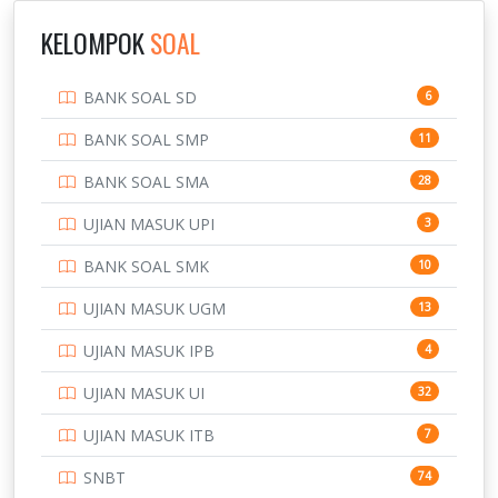
IPDN / STPDN
148
KELOMPOK
SOAL
PENDIDIKAN
943
BANK SOAL SD
6
PERBANKAN
3
BANK SOAL SMP
11
POLRI
169
BANK SOAL SMA
28
POLTEK SSN
7
UJIAN MASUK UPI
3
PTDI STTD
4
BANK SOAL SMK
10
SD
133
UJIAN MASUK UGM
13
SMA
146
UJIAN MASUK IPB
4
SMK
231
UJIAN MASUK UI
32
SMP
134
UJIAN MASUK ITB
7
STIP
2
SNBT
74
TNI
153