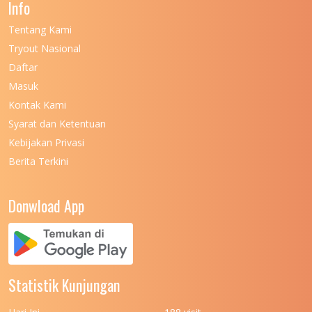
Info
UNIVERSITAS NEGERI GORONTALO
11
Tentang Kami
UNIVERSITAS NEGERI KHAIRUN
11
Tryout Nasional
UNIVERSITAS NEGERI MAKASSAR
11
Daftar
Masuk
UNIVERSITAS NEGERI MALANG
7
Kontak Kami
UNIVERSITAS NEGERI MANADO
7
Syarat dan Ketentuan
UNIVERSITAS NEGERI MEDAN
7
Kebijakan Privasi
Berita Terkini
UNIVERSITAS NEGERI PADANG
7
UNIVERSITAS NEGERI YOGYAKARTA
8
Donwload App
UNIVERSITAS NUSA CENDANA
7
UNIVERSITAS PADJADJARAN
11
UNIVERSITAS PALANGKARAYA
7
Statistik Kunjungan
UNIVERSITAS PATTIMURA
7