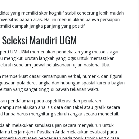
ndidat yang memiliki skor kognitif stabil cenderung lebih mudah
niversitas papan atas. Hal ini menunjukkan bahwa persiapan
iliki dampak jangka panjang yang positif.
n Seleksi Mandiri UGM
i seperti UM UGM memerlukan pendekatan yang metodis agar
erlu mengikuti urutan langkah yang logis untuk memastikan
eluruh sebelum jadwal pelaksanaan ujian nasional tiba.
 memperkuat dasar kemampuan verbal, numerik, dan figural
nguasaan pola deret angka dan hubungan spasial karena bagian
telitian yang sangat tinggi di bawah tekanan waktu.
kan pendalaman pada aspek literasi dan penalaran
ampu melakukan analisis data dari tabel atau grafik secara
id tanpa harus menghitung seluruh angka secara mendetail.
dalah melakukan simulasi ujian secara menyeluruh untuk
elama berjam-jam. Pastikan Anda melakukan evaluasi pada
mperbaiki strategi pengerjaan pada topik-topik yang dirasa