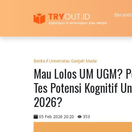
Berand
Berita
/
Universitas Gadjah Mada
Mau Lolos UM UGM? Pe
Tes Potensi Kognitif U
2026?
05 Feb 2026 20:20
353