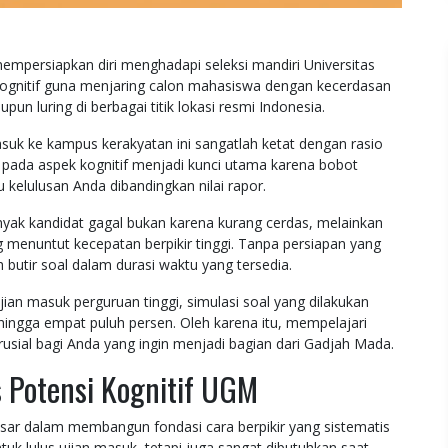
empersiapkan diri menghadapi seleksi mandiri Universitas
ognitif guna menjaring calon mahasiswa dengan kecerdasan
upun luring di berbagai titik lokasi resmi Indonesia.
uk ke kampus kerakyatan ini sangatlah ketat dengan rasio
 pada aspek kognitif menjadi kunci utama karena bobot
u kelulusan Anda dibandingkan nilai rapor.
anyak kandidat gagal bukan karena kurang cerdas, melainkan
ng menuntut kecepatan berpikir tinggi. Tanpa persiapan yang
butir soal dalam durasi waktu yang tersedia.
jian masuk perguruan tinggi, simulasi soal yang dilakukan
hingga empat puluh persen. Oleh karena itu, mempelajari
rusial bagi Anda yang ingin menjadi bagian dari Gadjah Mada.
s Potensi Kognitif UGM
sar dalam membangun fondasi cara berpikir yang sistematis
tuk lulus ujian masuk, tetapi juga sangat dibutuhkan saat