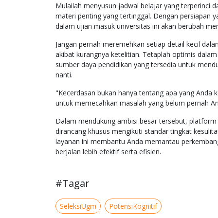
Mulailah menyusun jadwal belajar yang terperinci da
materi penting yang tertinggal. Dengan persiapan 
dalam ujian masuk universitas ini akan berubah m
Jangan pernah meremehkan setiap detail kecil dalam 
akibat kurangnya ketelitian. Tetaplah optimis dal
sumber daya pendidikan yang tersedia untuk mendu
nanti.
"Kecerdasan bukan hanya tentang apa yang Anda k
untuk memecahkan masalah yang belum pernah An
Dalam mendukung ambisi besar tersebut, platform tr
dirancang khusus mengikuti standar tingkat kesulit
layanan ini membantu Anda memantau perkembangan 
berjalan lebih efektif serta efisien.
#Tagar
SeleksiUgm
PotensiKognitif