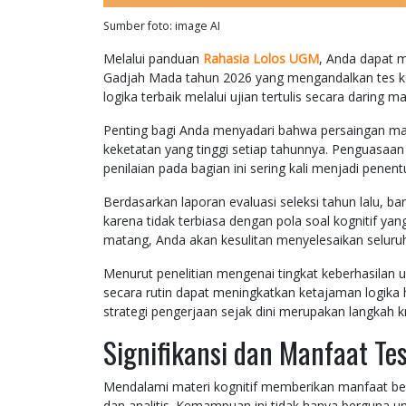
Sumber foto: image AI
Melalui panduan
Rahasia Lolos UGM
, Anda dapat m
Gadjah Mada tahun 2026 yang mengandalkan tes k
logika terbaik melalui ujian tertulis secara daring ma
Penting bagi Anda menyadari bahwa persaingan mas
keketatan yang tinggi setiap tahunnya. Penguasaan
penilaian pada bagian ini sering kali menjadi penent
Berdasarkan laporan evaluasi seleksi tahun lalu, b
karena tidak terbiasa dengan pola soal kognitif ya
matang, Anda akan kesulitan menyelesaikan seluruh 
Menurut penelitian mengenai tingkat keberhasilan u
secara rutin dapat meningkatkan ketajaman logika 
strategi pengerjaan sejak dini merupakan langkah k
Signifikansi dan Manfaat Te
Mendalami materi kognitif memberikan manfaat be
dan analitis. Kemampuan ini tidak hanya berguna un