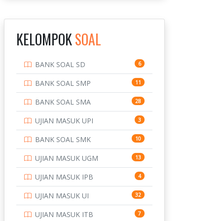
INSTITUT TEKNOLOGI
143
BANDUNG
KELOMPOK
SOAL
INSTITUT TEKNOLOGI
8
KALIMANTAN
BANK SOAL SD
6
INSTITUT TEKNOLOGI
10
SEPULUH NOVEMBER
BANK SOAL SMP
11
INSTITUT TEKNOLOGI
9
BANK SOAL SMA
28
SUMATERA
UJIAN MASUK UPI
3
IPDN / STPDN
148
BANK SOAL SMK
10
PENDIDIKAN
943
UJIAN MASUK UGM
13
PERBANKAN
3
UJIAN MASUK IPB
4
POLRI
169
UJIAN MASUK UI
32
POLTEK SSN
7
UJIAN MASUK ITB
7
PTDI STTD
4