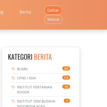
Daftar
ng
Berita
Masuk
KATEGORI
BERITA
BUMN
205
CPNS / ASN
576
INSTITUT PERTANIAN
135
BOGOR
INSTITUT SENI BUDAYA
13
INDONESIA ACEH