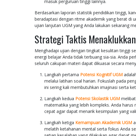
masuk perguruan tinggi lainnya.
Berdasarkan laporan statistik pendidikan tinggi, ka
beradaptasi dengan ritme akademik yang berat di u
ujian lanjutan UGM yang Anda lakukan sekarang mem
Strategi Taktis Menaklukka
Menghadapi ujian dengan tingkat kesulitan tingg
energi belajar Anda tidak terbuang sia-sia. Anda p
seluruh cakupan materi dapat dikuasai secara meny
Langkah pertama
Potensi Kognitif UGM
adalah
melalui latihan soal harian. Fokuslah pada pe
ini sering kali membutuhkan imajinasi serta ke
Langkah kedua
Potensi Skolastik UGM
melibat
matematika yang lebih kompleks. Anda harus m
cepat agar dapat menarik kesimpulan yang val
Langkah ketiga
Kemampuan Akademik UGM
a
melatih ketahanan mental serta fokus Anda s
setiap kesalahan yang dilakukan agar dapat me