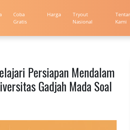
a
Coba
Harga
Tryout
Tenta
Gratis
Nasional
Kami
lajari Persiapan Mendalam
niversitas Gadjah Mada Soal