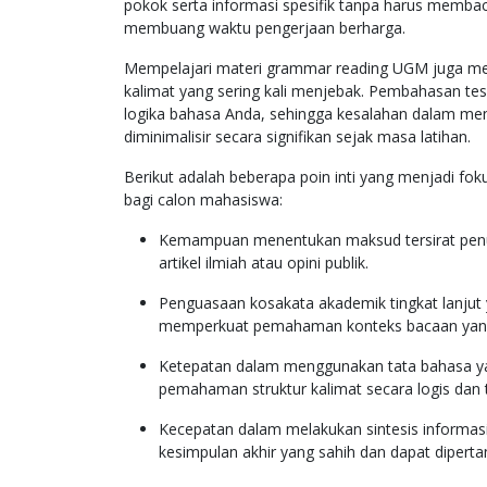
pokok serta informasi spesifik tanpa harus membaca
membuang waktu pengerjaan berharga.
Mempelajari materi grammar reading UGM juga memb
kalimat yang sering kali menjebak. Pembahasan te
logika bahasa Anda, sehingga kesalahan dalam men
diminimalisir secara signifikan sejak masa latihan.
Berikut adalah beberapa poin inti yang menjadi fok
bagi calon mahasiswa:
Kemampuan menentukan maksud tersirat penuli
artikel ilmiah atau opini publik.
Penguasaan kosakata akademik tingkat lanjut 
memperkuat pemahaman konteks bacaan yang 
Ketepatan dalam menggunakan tata bahasa y
pemahaman struktur kalimat secara logis dan 
Kecepatan dalam melakukan sintesis informasi
kesimpulan akhir yang sahih dan dapat diper