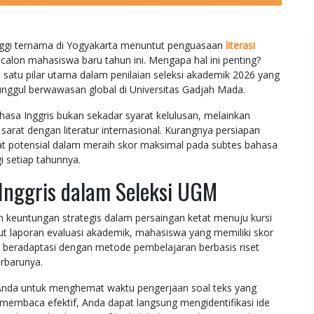
nggi ternama di Yogyakarta menuntut penguasaan
literasi
alon mahasiswa baru tahun ini. Mengapa hal ini penting?
atu pilar utama dalam penilaian seleksi akademik 2026 yang
 unggul berwawasan global di Universitas Gadjah Mada.
asa Inggris bukan sekadar syarat kelulusan, melainkan
sarat dengan literatur internasional. Kurangnya persiapan
at potensial dalam meraih skor maksimal pada subtes bahasa
gi setiap tahunnya.
 Inggris dalam Seleksi UGM
euntungan strategis dalam persaingan ketat menuju kursi
ut laporan evaluasi akademik, mahasiswa yang memiliki skor
ah beradaptasi dengan metode pembelajaran berbasis riset
erbarunya.
a untuk menghemat waktu pengerjaan soal teks yang
embaca efektif, Anda dapat langsung mengidentifikasi ide