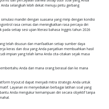
ptimis dan percayalah bahwa setiap butir soal yang Anda
nda selangkah lebih dekat menuju pintu gerbang
 simulasi mandiri dengan suasana yang mirip dengan kondisi
engontrol rasa cemas dan meningkatkan rasa percaya diri
da setiap sesi ujian literasi bahasa Inggris tahun 2026
ang telah disusun dan manfaatkan setiap sumber daya
 kerja keras dan doa yang Anda panjatkan membuahkan hasil
di impian yang telah lama Anda cita-citakan sejak masa
 memberitahu Anda dari mana orang berasal dan ke mana
tform tryout.id dapat menjadi mitra strategis Anda untuk
matif. Layanan ini menyediakan berbagai latihan soal yang
mbantu Anda mengukur kemampuan diri secara objektif tanpa
mahal.