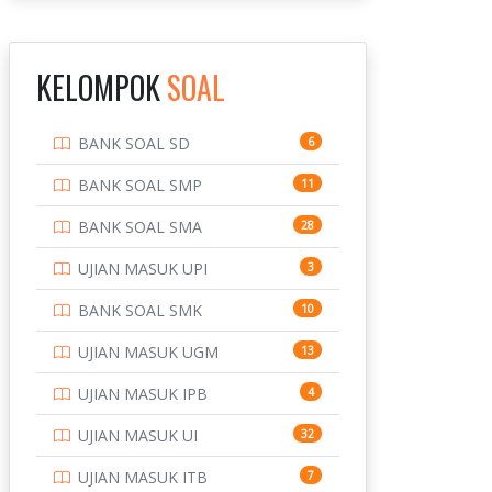
INSTITUT TEKNOLOGI
143
BANDUNG
KELOMPOK
SOAL
INSTITUT TEKNOLOGI
8
KALIMANTAN
BANK SOAL SD
6
INSTITUT TEKNOLOGI
10
SEPULUH NOVEMBER
BANK SOAL SMP
11
INSTITUT TEKNOLOGI
9
BANK SOAL SMA
28
SUMATERA
UJIAN MASUK UPI
3
IPDN / STPDN
148
BANK SOAL SMK
10
PENDIDIKAN
943
UJIAN MASUK UGM
13
PERBANKAN
3
UJIAN MASUK IPB
4
POLRI
169
UJIAN MASUK UI
32
POLTEK SSN
7
UJIAN MASUK ITB
7
PTDI STTD
4