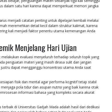
vitas belajar, pengulangan materi sebanyak tiga kali seminggu
ligus dalam satu hari karena dapat memperkuat memori jangka
rus menjadi catatan penting untuk dipelajari kembali melalui
ernah meremehkan detail kecil dalam struktur kalimat, karena
an sering kali menjadi faktor penentu utama kemenangan Anda
emik Menjelang Hari Ujian
k melakukan evaluasi menyeluruh terhadap seluruh topik yang
ada penguatan materi yang masih dirasa sulit dan jangan
g justru dapat mengganggu konsentrasi utama Anda saat
apan fisik dan mental agar performa kognitif tetap stabil
 menjaga pola tidur dan asupan nutrisi yang baik karena otak
mrosesan informasi bahasa yang kompleks secara akurat
 terbaik di Universitas Gadjah Mada adalah hasil dari dedikasi