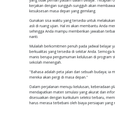
yang tidak pernah padam dalam belajar. Tetaplah o
kerjakan dengan sungguh-sungguh akan membawa A
kesuksesan masa depan yang gemilang.
Gunakan sisa waktu yang tersedia untuk melakukan
asli di ruang ujian. Hal ini akan membantu Anda m
sehingga Anda mampu memberikan jawaban terbaik pa
nanti.
Mulailah berkomitmen penuh pada jadwal belajar y
berkualitas yang tersedia di sekitar Anda. Semoga
manis berupa pengumuman kelulusan di program stu
sekolah menengah.
"Bahasa adalah peta jalan dari sebuah budaya; ia
mereka akan pergi di masa depan."
Dalam perjalanan menuju kelulusan, keberadaan pla
mendapatkan materi simulasi yang akurat dan infor
disesuaikan dengan kurikulum seleksi terbaru, me
harus merasa terbebani oleh biaya persiapan yang 