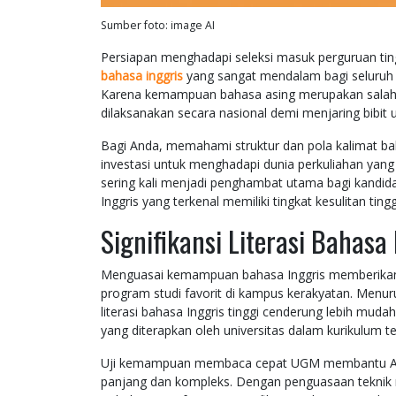
Sumber foto: image AI
Persiapan menghadapi seleksi masuk perguruan ti
bahasa inggris
yang sangat mendalam bagi seluruh c
Karena kemampuan bahasa asing merupakan salah s
dilaksanakan secara nasional demi menjaring bibit
Bagi Anda, memahami struktur dan pola kalimat bah
investasi untuk menghadapi dunia perkuliahan yang 
sering kali menjadi penghambat utama bagi kandid
Inggris yang terkenal memiliki tingkat kesulitan ting
Signifikansi Literasi Bahasa
Menguasai kemampuan bahasa Inggris memberikan k
program studi favorit di kampus kerakyatan. Menur
literasi bahasa Inggris tinggi cenderung lebih mud
yang diterapkan oleh universitas dalam kurikulum t
Uji kemampuan membaca cepat UGM membantu And
panjang dan kompleks. Dengan penguasaan teknik m