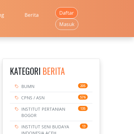
Daftar
ng
Berita
Masuk
KATEGORI
BERITA
BUMN
205
CPNS / ASN
576
INSTITUT PERTANIAN
135
BOGOR
INSTITUT SENI BUDAYA
13
INDONESIA ACEH