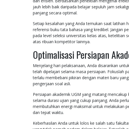
dan efisien. Berdasarkan penelitian mengenai efekti
jauh lebih baik daripada belajar sepuluh jam seka
panjang secara optimal.
Setiap kesalahan yang Anda temukan saat latihan ha
referensi buku tata bahasa yang kredibel. Jangan p
pada level seleksi universitas kelas atas, keteliti
atas ribuan kompetitor lainnya.
Optimalisasi Persiapan Akad
Menjelang hari pelaksanaan, Anda disarankan untu
telah dipelajari selama masa persiapan. Fokuslah p
terlalu membebani pikiran dengan materi baru yan
pengerjaan soal asli.
Persiapan akademik UGM yang matang mencakup kesi
selama durasi ujian yang cukup panjang. Anda perlu
membutuhkan energi maksimal untuk melakukan pe
dan tepat waktu.
Keberhasilan Anda untuk lolos ke salah satu fakultas