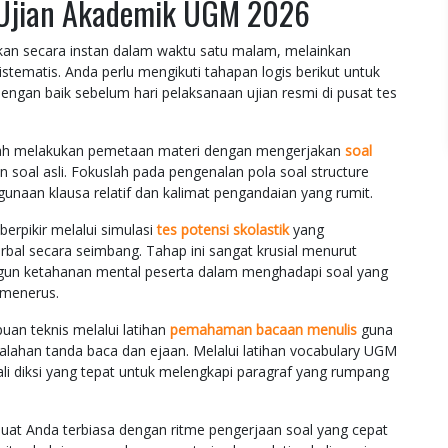
i Ujian Akademik UGM 2026
an secara instan dalam waktu satu malam, melainkan
tematis. Anda perlu mengikuti tahapan logis berikut untuk
engan baik sebelum hari pelaksanaan ujian resmi di pusat tes
lah melakukan pemetaan materi dengan mengerjakan
soal
 soal asli. Fokuslah pada pengenalan pola soal structure
unaan klausa relatif dan kalimat pengandaian yang rumit.
erpikir melalui simulasi
tes potensi skolastik
yang
al secara seimbang. Tahap ini sangat krusial menurut
ngun ketahanan mental peserta dalam menghadapi soal yang
-menerus.
n teknis melalui latihan
pemahaman bacaan menulis
guna
lahan tanda baca dan ejaan. Melalui latihan vocabulary UGM
li diksi yang tepat untuk melengkapi paragraf yang rumpang
uat Anda terbiasa dengan ritme pengerjaan soal yang cepat