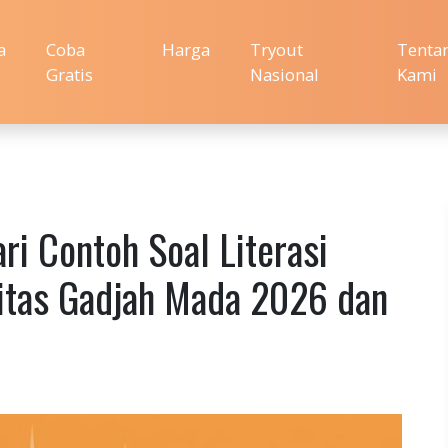
a
Coba
Harga
Tryout
Tenta
Gratis
Nasional
Kami
i Contoh Soal Literasi
sitas Gadjah Mada 2026 dan