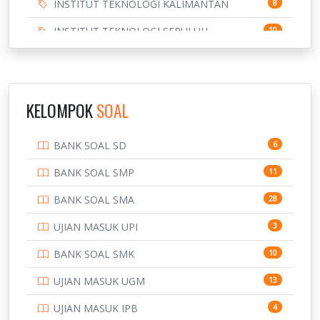
INSTITUT TEKNOLOGI KALIMANTAN
8
INSTITUT TEKNOLOGI SEPULUH
10
NOVEMBER
INSTITUT TEKNOLOGI SUMATERA
9
IPDN / STPDN
148
KELOMPOK
SOAL
PENDIDIKAN
943
BANK SOAL SD
6
PERBANKAN
3
BANK SOAL SMP
11
POLRI
169
BANK SOAL SMA
28
POLTEK SSN
7
UJIAN MASUK UPI
3
PTDI STTD
4
BANK SOAL SMK
10
SD
133
UJIAN MASUK UGM
13
SMA
146
UJIAN MASUK IPB
4
SMK
231