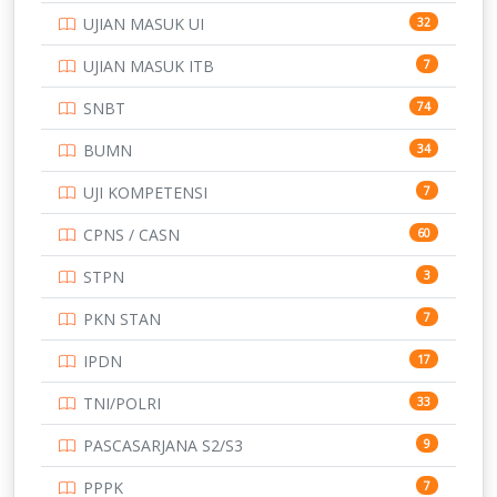
UJIAN MASUK UI
32
SMP
134
UJIAN MASUK ITB
7
STIP
2
SNBT
74
TNI
153
BUMN
34
TOEFL
345
UJI KOMPETENSI
7
UNIVERSITAS AIRLANGGA
15
CPNS / CASN
60
UNIVERSITAS ANDALAS
16
STPN
3
UNIVERSITAS BANGKA BELITUNG
15
PKN STAN
7
UNIVERSITAS BENGKULU
15
IPDN
17
UNIVERSITAS BORNEO TARAKAN
14
TNI/POLRI
33
UNIVERSITAS BRAWIJAYA
14
PASCASARJANA S2/S3
9
UNIVERSITAS CENDRAWASIH
14
PPPK
7