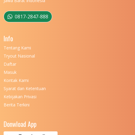
Jawa Barat Indonesia
UNIVERSITAS MULAWARMAN
12
UNIVERSITAS MUSAMUS
11
0817-2847-888
UNIVERSITAS NEGERI GANESHA
11
Info
UNIVERSITAS NEGERI GORONTALO
11
Tentang Kami
UNIVERSITAS NEGERI KHAIRUN
11
Tryout Nasional
UNIVERSITAS NEGERI MAKASSAR
11
Daftar
Masuk
UNIVERSITAS NEGERI MALANG
7
Kontak Kami
UNIVERSITAS NEGERI MANADO
7
Syarat dan Ketentuan
UNIVERSITAS NEGERI MEDAN
7
Kebijakan Privasi
Berita Terkini
UNIVERSITAS NEGERI PADANG
7
UNIVERSITAS NEGERI YOGYAKARTA
8
Donwload App
UNIVERSITAS NUSA CENDANA
7