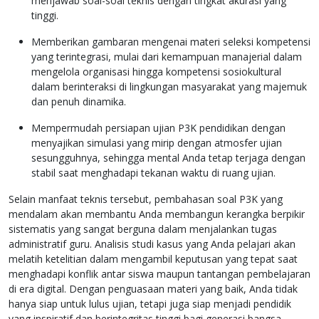
menjawab soal-soal teknis dengan tingkat akurasi yang
tinggi.
Memberikan gambaran mengenai materi seleksi kompetensi
yang terintegrasi, mulai dari kemampuan manajerial dalam
mengelola organisasi hingga kompetensi sosiokultural
dalam berinteraksi di lingkungan masyarakat yang majemuk
dan penuh dinamika.
Mempermudah persiapan ujian P3K pendidikan dengan
menyajikan simulasi yang mirip dengan atmosfer ujian
sesungguhnya, sehingga mental Anda tetap terjaga dengan
stabil saat menghadapi tekanan waktu di ruang ujian.
Selain manfaat teknis tersebut, pembahasan soal P3K yang
mendalam akan membantu Anda membangun kerangka berpikir
sistematis yang sangat berguna dalam menjalankan tugas
administratif guru. Analisis studi kasus yang Anda pelajari akan
melatih ketelitian dalam mengambil keputusan yang tepat saat
menghadapi konflik antar siswa maupun tantangan pembelajaran
di era digital. Dengan penguasaan materi yang baik, Anda tidak
hanya siap untuk lulus ujian, tetapi juga siap menjadi pendidik
yang inspiratif dan berintegritas tinggi bagi generasi bangsa.