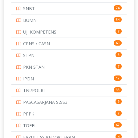
STIP
2
SNBT
74
TNI
153
BUMN
34
TOEFL
345
UJI KOMPETENSI
7
UNIVERSITAS AIRLANGGA
15
CPNS / CASN
60
UNIVERSITAS ANDALAS
16
STPN
3
UNIVERSITAS BANGKA BELITUNG
15
PKN STAN
7
UNIVERSITAS BENGKULU
15
IPDN
17
UNIVERSITAS BORNEO TARAKAN
14
TNI/POLRI
33
UNIVERSITAS BRAWIJAYA
14
PASCASARJANA S2/S3
9
UNIVERSITAS CENDRAWASIH
14
PPPK
7
UNIVERSITAS DIPENOGORO
15
TOEFL
67
UNIVERSITAS GADJAH MADA
219
FAKULTAS KEDOKTERAN
4