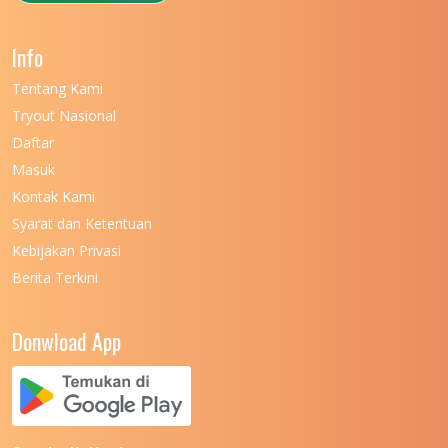
UNIVERSITAS NEGERI GANESHA
11
Info
UNIVERSITAS NEGERI GORONTALO
11
Tentang Kami
UNIVERSITAS NEGERI KHAIRUN
11
Tryout Nasional
UNIVERSITAS NEGERI MAKASSAR
11
Daftar
Masuk
UNIVERSITAS NEGERI MALANG
7
Kontak Kami
UNIVERSITAS NEGERI MANADO
7
Syarat dan Ketentuan
UNIVERSITAS NEGERI MEDAN
7
Kebijakan Privasi
Berita Terkini
UNIVERSITAS NEGERI PADANG
7
UNIVERSITAS NEGERI YOGYAKARTA
8
Donwload App
UNIVERSITAS NUSA CENDANA
7
UNIVERSITAS PADJADJARAN
11
UNIVERSITAS PALANGKARAYA
7