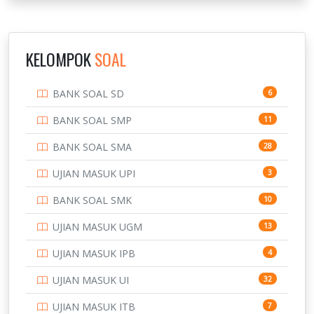
INSTITUT TEKNOLOGI SUMATERA
9
IPDN / STPDN
148
KELOMPOK
SOAL
PENDIDIKAN
943
BANK SOAL SD
6
PERBANKAN
3
BANK SOAL SMP
11
POLRI
169
BANK SOAL SMA
28
POLTEK SSN
7
UJIAN MASUK UPI
3
PTDI STTD
4
BANK SOAL SMK
10
SD
133
UJIAN MASUK UGM
13
SMA
146
UJIAN MASUK IPB
4
SMK
231
UJIAN MASUK UI
32
SMP
134
UJIAN MASUK ITB
7