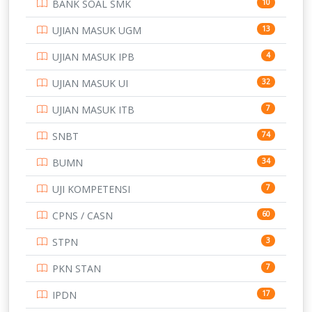
BANK SOAL SMK
10
SD
133
UJIAN MASUK UGM
13
SMA
146
UJIAN MASUK IPB
4
SMK
231
UJIAN MASUK UI
32
SMP
134
UJIAN MASUK ITB
7
STIP
2
SNBT
74
TNI
153
BUMN
34
TOEFL
345
UJI KOMPETENSI
7
UNIVERSITAS AIRLANGGA
15
CPNS / CASN
60
UNIVERSITAS ANDALAS
16
STPN
3
UNIVERSITAS BANGKA BELITUNG
15
PKN STAN
7
UNIVERSITAS BENGKULU
15
IPDN
17
UNIVERSITAS BORNEO TARAKAN
14