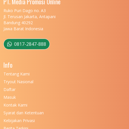
PT. Media Promosi Online
UNIVERSITAS MARITIM RAJA ALI HAJI
11
Ruko Puri Dago no. A3
Jl. Terusan Jakarta, Antapani
UNIVERSITAS MATARAM
11
Bandung 40292
Jawa Barat Indonesia
UNIVERSITAS MULAWARMAN
12
UNIVERSITAS MUSAMUS
11
0817-2847-888
UNIVERSITAS NEGERI GANESHA
11
Info
UNIVERSITAS NEGERI GORONTALO
11
Tentang Kami
UNIVERSITAS NEGERI KHAIRUN
11
Tryout Nasional
UNIVERSITAS NEGERI MAKASSAR
11
Daftar
Masuk
UNIVERSITAS NEGERI MALANG
7
Kontak Kami
UNIVERSITAS NEGERI MANADO
7
Syarat dan Ketentuan
UNIVERSITAS NEGERI MEDAN
7
Kebijakan Privasi
Berita Terkini