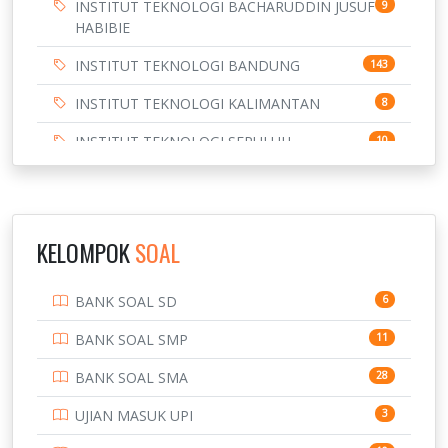
INSTITUT TEKNOLOGI BACHARUDDIN JUSUF
9
HABIBIE
INSTITUT TEKNOLOGI BANDUNG
143
INSTITUT TEKNOLOGI KALIMANTAN
8
INSTITUT TEKNOLOGI SEPULUH
10
NOVEMBER
INSTITUT TEKNOLOGI SUMATERA
9
IPDN / STPDN
148
KELOMPOK
SOAL
PENDIDIKAN
943
BANK SOAL SD
6
PERBANKAN
3
BANK SOAL SMP
11
POLRI
169
BANK SOAL SMA
28
POLTEK SSN
7
UJIAN MASUK UPI
3
PTDI STTD
4