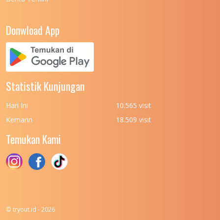
UNIVERSITAS NEGERI PADANG
7
UNIVERSITAS NEGERI YOGYAKARTA
8
Donwload App
UNIVERSITAS NUSA CENDANA
7
UNIVERSITAS PADJADJARAN
11
UNIVERSITAS PALANGKARAYA
7
Statistik Kunjungan
UNIVERSITAS PATTIMURA
7
Hari Ini
10.565 visit
UNIVERSITAS PEMBANGUNAN NASIONAL
6
Kemarin
18.509 visit
(UPN) VETERAN JAKARTA
Temukan Kami
UNIVERSITAS PEMBANGUNAN NASIONAL
4
(UPN) VETERAN JAWA TIMUR
UNIVERSITAS PEMBANGUNAN NASIONAL
5
(UPN) VETERAN YOGYAKARTA
UNIVERSITAS PENDIDIKAN INDONESIA
112
© tryout.id - 2026
UNIVERSITAS PERTAHANAN INDONESIA
6