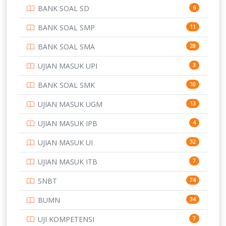
BANK SOAL SD
6
PERBANKAN
3
BANK SOAL SMP
11
POLRI
169
BANK SOAL SMA
28
POLTEK SSN
7
UJIAN MASUK UPI
3
PTDI STTD
4
BANK SOAL SMK
10
SD
133
UJIAN MASUK UGM
13
SMA
146
UJIAN MASUK IPB
4
SMK
231
UJIAN MASUK UI
32
SMP
134
UJIAN MASUK ITB
7
STIP
2
SNBT
74
TNI
153
BUMN
34
TOEFL
345
UJI KOMPETENSI
7
UNIVERSITAS AIRLANGGA
15