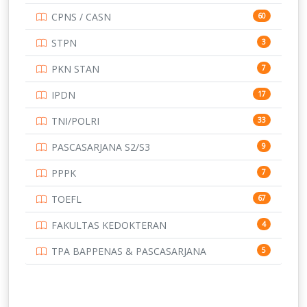
CPNS / CASN
60
UNIVERSITAS ANDALAS
16
STPN
3
UNIVERSITAS BANGKA BELITUNG
15
PKN STAN
7
UNIVERSITAS BENGKULU
15
IPDN
17
UNIVERSITAS BORNEO TARAKAN
14
TNI/POLRI
33
UNIVERSITAS BRAWIJAYA
14
PASCASARJANA S2/S3
9
UNIVERSITAS CENDRAWASIH
14
PPPK
7
UNIVERSITAS DIPENOGORO
15
TOEFL
67
UNIVERSITAS GADJAH MADA
219
FAKULTAS KEDOKTERAN
4
UNIVERSITAS HALUOLEO
11
TPA BAPPENAS & PASCASARJANA
5
UNIVERSITAS INDONESIA
159
UNIVERSITAS JAMBI
13