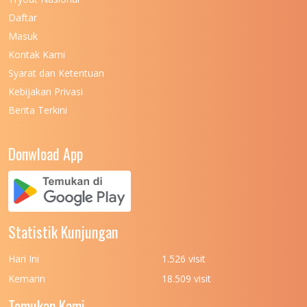
UNIVERSITAS NEGERI MAKASSAR
11
Daftar
Masuk
UNIVERSITAS NEGERI MALANG
7
Kontak Kami
UNIVERSITAS NEGERI MANADO
7
Syarat dan Ketentuan
UNIVERSITAS NEGERI MEDAN
7
Kebijakan Privasi
Berita Terkini
UNIVERSITAS NEGERI PADANG
7
UNIVERSITAS NEGERI YOGYAKARTA
8
Donwload App
UNIVERSITAS NUSA CENDANA
7
UNIVERSITAS PADJADJARAN
11
UNIVERSITAS PALANGKARAYA
7
Statistik Kunjungan
UNIVERSITAS PATTIMURA
7
Hari Ini
1.526 visit
UNIVERSITAS PEMBANGUNAN NASIONAL
6
Kemarin
18.509 visit
(UPN) VETERAN JAKARTA
Temukan Kami