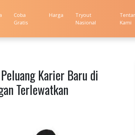
a
Coba
Harga
Tryout
Tenta
Gratis
Nasional
Kami
eluang Karier Baru di
gan Terlewatkan