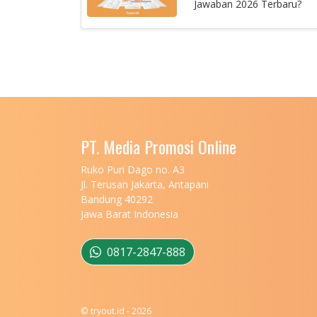
Jawaban 2026 Terbaru?
PT. Media Promosi Online
Ruko Puri Dago no. A3
Jl. Terusan Jakarta, Antapani
Bandung 40292
Jawa Barat Indonesia
0817-2847-888
© tryout.id - 2026