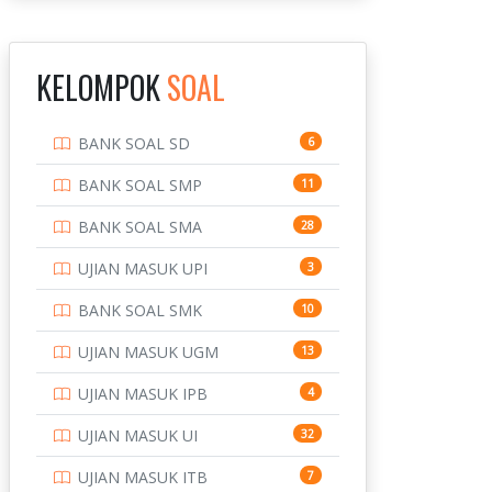
INSTITUT TEKNOLOGI
143
BANDUNG
KELOMPOK
SOAL
INSTITUT TEKNOLOGI
8
KALIMANTAN
BANK SOAL SD
6
INSTITUT TEKNOLOGI
10
SEPULUH NOVEMBER
BANK SOAL SMP
11
INSTITUT TEKNOLOGI
9
BANK SOAL SMA
28
SUMATERA
UJIAN MASUK UPI
3
IPDN / STPDN
148
BANK SOAL SMK
10
PENDIDIKAN
943
UJIAN MASUK UGM
13
PERBANKAN
3
UJIAN MASUK IPB
4
POLRI
169
UJIAN MASUK UI
32
POLTEK SSN
7
UJIAN MASUK ITB
7
PTDI STTD
4