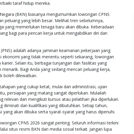
baiki taraf hidup mereka.
an Negara (BKN) biasanya mengumumkan lowongan CPNS
 peluang yang lebih besar. Melihat tren sebelumnya,
aga yang memerlukan tenaga baru akan dibuka. Keberadaan
ng bagi para pencari kerja untuk mengabdikan diri dan
il (PNS) adalah adanya jaminan keamanan pekerjaan yang
asi ekonomi yang tidak menentu seperti sekarang, lowongan
rier. Selain itu, berbagai tunjangan dan fasilitas yang
 menarik. Bagi Anda yang sedang mencari peluang kerja,
 boleh dilewatkan.
ahapan yang cukup ketat, mulai dari administrasi, ujian
tu, persiapan yang matang sangat diperlukan. Mulailah
relevan dan mengikuti kursus atau pelatihan jika diperlukan.
g diminati dan kualifikasi yang dibutuhkan. Setiap tahun,
 yang akan dibuka serta syarat-syarat yang harus dipenuhi.
owongan CPNS 2026 sangat penting. Seluruh informasi terkini
alui situs resmi BKN dan media sosial terkait. Jangan lupa