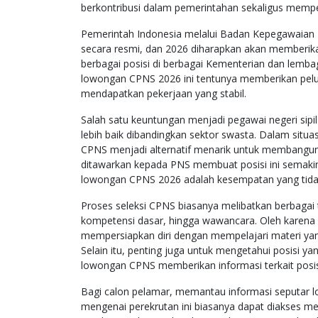
berkontribusi dalam pemerintahan sekaligus memper
Pemerintah Indonesia melalui Badan Kepegawai
secara resmi, dan 2026 diharapkan akan memberikan
berbagai posisi di berbagai Kementerian dan lemb
lowongan CPNS 2026 ini tentunya memberikan pelua
mendapatkan pekerjaan yang stabil.
Salah satu keuntungan menjadi pegawai negeri sip
lebih baik dibandingkan sektor swasta. Dalam situ
CPNS menjadi alternatif menarik untuk membangun ka
ditawarkan kepada PNS membuat posisi ini semakin
lowongan CPNS 2026 adalah kesempatan yang tidak
Proses seleksi CPNS biasanya melibatkan berbagai t
kompetensi dasar, hingga wawancara. Oleh karena i
mempersiapkan diri dengan mempelajari materi yang 
Selain itu, penting juga untuk mengetahui posisi yan
lowongan CPNS memberikan informasi terkait posisi
Bagi calon pelamar, memantau informasi seputar l
mengenai perekrutan ini biasanya dapat diakses mel