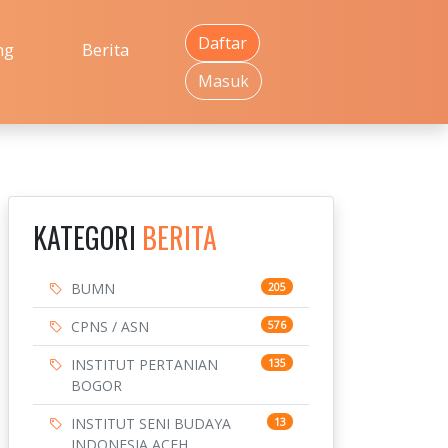
Daftar
ng
Berita
Masuk
KATEGORI
BERITA
BUMN
205
CPNS / ASN
576
INSTITUT PERTANIAN
135
BOGOR
INSTITUT SENI BUDAYA
13
INDONESIA ACEH