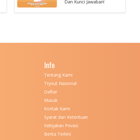
Dan Kunci Jawaban!
Info
Tentang Kami
Tryout Nasional
Daftar
Masuk
Kontak Kami
Syarat dan Ketentuan
Kebijakan Privasi
Berita Terkini