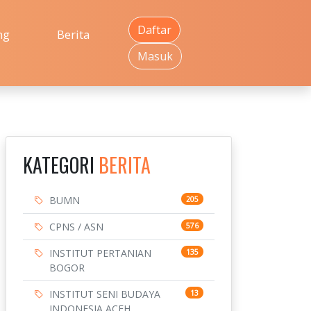
Daftar
ng
Berita
Masuk
KATEGORI
BERITA
BUMN
205
CPNS / ASN
576
INSTITUT PERTANIAN
135
BOGOR
INSTITUT SENI BUDAYA
13
INDONESIA ACEH