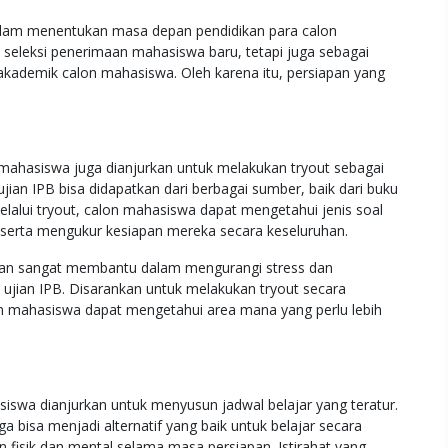
i dalam menentukan masa depan pendidikan para calon
k seleksi penerimaan mahasiswa baru, tetapi juga sebagai
kademik calon mahasiswa. Oleh karena itu, persiapan yang
n mahasiswa juga dianjurkan untuk melakukan tryout sebagai
ujian IPB bisa didapatkan dari berbagai sumber, baik dari buku
elalui tryout, calon mahasiswa dapat mengetahui jenis soal
 serta mengukur kesiapan mereka secara keseluruhan.
 ujian sangat membantu dalam mengurangi stress dan
 ujian IPB. Disarankan untuk melakukan tryout secara
on mahasiswa dapat mengetahui area mana yang perlu lebih
iswa dianjurkan untuk menyusun jadwal belajar yang teratur.
ga bisa menjadi alternatif yang baik untuk belajar secara
n fisik dan mental selama masa persiapan. Istirahat yang