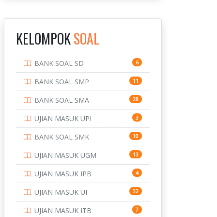
INSTITUT TEKNOLOGI
143
BANDUNG
KELOMPOK
SOAL
INSTITUT TEKNOLOGI
8
KALIMANTAN
BANK SOAL SD
6
INSTITUT TEKNOLOGI
10
SEPULUH NOVEMBER
BANK SOAL SMP
11
INSTITUT TEKNOLOGI
9
BANK SOAL SMA
28
SUMATERA
UJIAN MASUK UPI
3
IPDN / STPDN
148
BANK SOAL SMK
10
PENDIDIKAN
943
UJIAN MASUK UGM
13
PERBANKAN
3
UJIAN MASUK IPB
4
POLRI
169
UJIAN MASUK UI
32
POLTEK SSN
7
UJIAN MASUK ITB
7
PTDI STTD
4