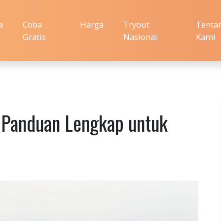
a
Coba
Harga
Tryout
Tenta
Gratis
Nasional
Kami
: Panduan Lengkap untuk