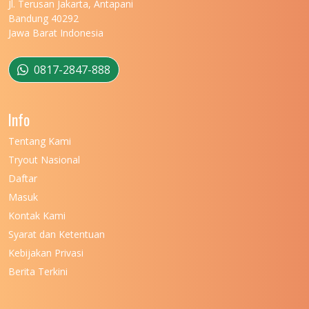
Jl. Terusan Jakarta, Antapani
UNIVERSITAS MATARAM
11
Bandung 40292
Jawa Barat Indonesia
UNIVERSITAS MULAWARMAN
12
UNIVERSITAS MUSAMUS
11
0817-2847-888
UNIVERSITAS NEGERI GANESHA
11
Info
UNIVERSITAS NEGERI GORONTALO
11
Tentang Kami
UNIVERSITAS NEGERI KHAIRUN
11
Tryout Nasional
UNIVERSITAS NEGERI MAKASSAR
11
Daftar
Masuk
UNIVERSITAS NEGERI MALANG
7
Kontak Kami
UNIVERSITAS NEGERI MANADO
7
Syarat dan Ketentuan
UNIVERSITAS NEGERI MEDAN
7
Kebijakan Privasi
Berita Terkini
UNIVERSITAS NEGERI PADANG
7
UNIVERSITAS NEGERI YOGYAKARTA
8