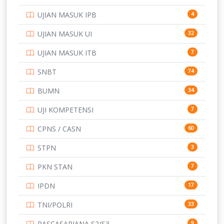
SMA
146
UJIAN MASUK IPB
4
SMK
231
UJIAN MASUK UI
32
SMP
134
UJIAN MASUK ITB
7
STIP
2
SNBT
74
TNI
153
BUMN
34
TOEFL
345
UJI KOMPETENSI
7
UNIVERSITAS AIRLANGGA
15
CPNS / CASN
60
UNIVERSITAS ANDALAS
16
STPN
3
UNIVERSITAS BANGKA BELITUNG
15
PKN STAN
7
UNIVERSITAS BENGKULU
15
IPDN
17
UNIVERSITAS BORNEO TARAKAN
14
TNI/POLRI
33
UNIVERSITAS BRAWIJAYA
14
PASCASARJANA S2/S3
9