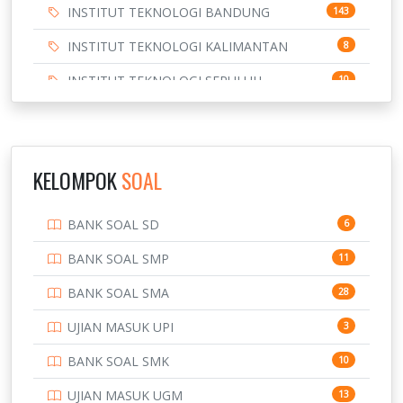
INSTITUT TEKNOLOGI BANDUNG
143
INSTITUT TEKNOLOGI KALIMANTAN
8
INSTITUT TEKNOLOGI SEPULUH
10
NOVEMBER
INSTITUT TEKNOLOGI SUMATERA
9
IPDN / STPDN
148
KELOMPOK
SOAL
PENDIDIKAN
943
BANK SOAL SD
6
PERBANKAN
3
BANK SOAL SMP
11
POLRI
169
BANK SOAL SMA
28
POLTEK SSN
7
UJIAN MASUK UPI
3
PTDI STTD
4
BANK SOAL SMK
10
SD
133
UJIAN MASUK UGM
13