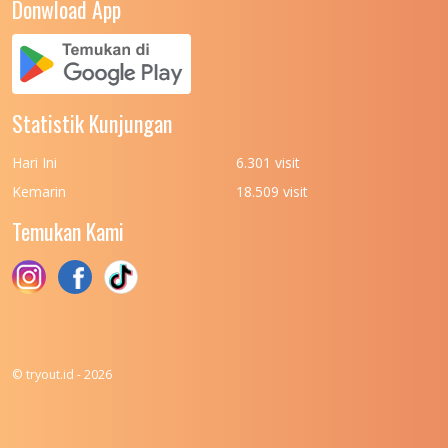
Donwload App
UNIVERSITAS NUSA CENDANA
7
UNIVERSITAS PADJADJARAN
11
UNIVERSITAS PALANGKARAYA
7
Statistik Kunjungan
UNIVERSITAS PATTIMURA
7
Hari Ini
6.301 visit
UNIVERSITAS PEMBANGUNAN NASIONAL
6
Kemarin
18.509 visit
(UPN) VETERAN JAKARTA
Temukan Kami
UNIVERSITAS PEMBANGUNAN NASIONAL
4
(UPN) VETERAN JAWA TIMUR
UNIVERSITAS PEMBANGUNAN NASIONAL
5
(UPN) VETERAN YOGYAKARTA
UNIVERSITAS PENDIDIKAN INDONESIA
112
© tryout.id - 2026
UNIVERSITAS PERTAHANAN INDONESIA
6
UNIVERSITAS RIAU
8