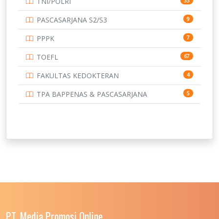
TNI/POLRI
33
UNIVERSITAS BRAWIJAYA
14
PASCASARJANA S2/S3
9
UNIVERSITAS CENDRAWASIH
14
PPPK
7
UNIVERSITAS DIPENOGORO
15
TOEFL
67
UNIVERSITAS GADJAH MADA
219
FAKULTAS KEDOKTERAN
4
UNIVERSITAS HALUOLEO
11
TPA BAPPENAS & PASCASARJANA
5
UNIVERSITAS INDONESIA
159
UNIVERSITAS JAMBI
13
UNIVERSITAS JEMBER
12
UNIVERSITAS JENDERAL SOEDIRMAN
11
UNIVERSITAS LAMBUNG MANGKURAT
11
UNIVERSITAS LAMPUNG
11
UNIVERSITAS MALIKUSSALEH
11
PT. Media Promosi Online