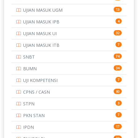
SD
133
UJIAN MASUK UGM
13
SMA
146
UJIAN MASUK IPB
4
SMK
231
UJIAN MASUK UI
32
SMP
134
UJIAN MASUK ITB
7
STIP
2
SNBT
74
TNI
153
BUMN
34
TOEFL
345
UJI KOMPETENSI
7
UNIVERSITAS AIRLANGGA
15
CPNS / CASN
60
UNIVERSITAS ANDALAS
16
STPN
3
UNIVERSITAS BANGKA BELITUNG
15
PKN STAN
7
UNIVERSITAS BENGKULU
15
IPDN
17
UNIVERSITAS BORNEO TARAKAN
14