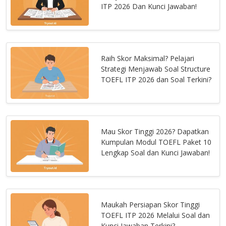
ITP 2026 Dan Kunci Jawaban!
Raih Skor Maksimal? Pelajari
Strategi Menjawab Soal Structure
TOEFL ITP 2026 dan Soal Terkini?
Mau Skor Tinggi 2026? Dapatkan
Kumpulan Modul TOEFL Paket 10
Lengkap Soal dan Kunci Jawaban!
Maukah Persiapan Skor Tinggi
TOEFL ITP 2026 Melalui Soal dan
Kunci Jawaban Terkini?