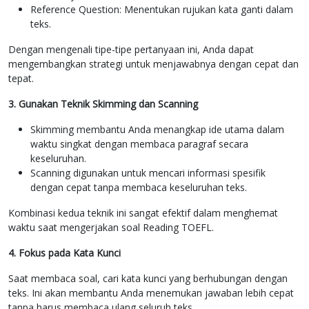
Reference Question: Menentukan rujukan kata ganti dalam
teks.
Dengan mengenali tipe-tipe pertanyaan ini, Anda dapat
mengembangkan strategi untuk menjawabnya dengan cepat dan
tepat.
3. Gunakan Teknik Skimming dan Scanning
Skimming membantu Anda menangkap ide utama dalam
waktu singkat dengan membaca paragraf secara
keseluruhan.
Scanning digunakan untuk mencari informasi spesifik
dengan cepat tanpa membaca keseluruhan teks.
Kombinasi kedua teknik ini sangat efektif dalam menghemat
waktu saat mengerjakan soal Reading TOEFL.
4. Fokus pada Kata Kunci
Saat membaca soal, cari kata kunci yang berhubungan dengan
teks. Ini akan membantu Anda menemukan jawaban lebih cepat
tanpa harus membaca ulang seluruh teks.