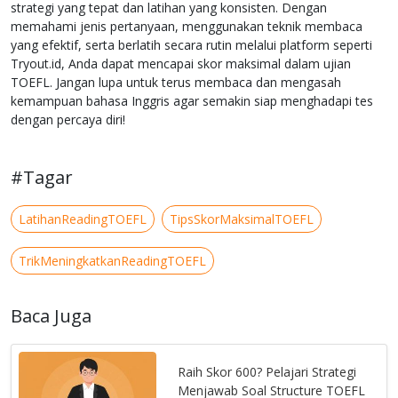
strategi yang tepat dan latihan yang konsisten. Dengan
memahami jenis pertanyaan, menggunakan teknik membaca
yang efektif, serta berlatih secara rutin melalui platform seperti
Tryout.id, Anda dapat mencapai skor maksimal dalam ujian
TOEFL. Jangan lupa untuk terus membaca dan mengasah
kemampuan bahasa Inggris agar semakin siap menghadapi tes
dengan percaya diri!
#Tagar
LatihanReadingTOEFL
TipsSkorMaksimalTOEFL
TrikMeningkatkanReadingTOEFL
Baca Juga
Raih Skor 600? Pelajari Strategi
Menjawab Soal Structure TOEFL