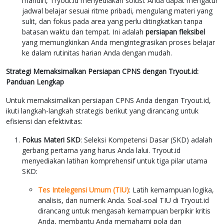
mandiri, Tryout.id menyediakan solusi. Anda dapat mengatur
jadwal belajar sesuai ritme pribadi, mengulang materi yang
sulit, dan fokus pada area yang perlu ditingkatkan tanpa
batasan waktu dan tempat. Ini adalah
persiapan fleksibel
yang memungkinkan Anda mengintegrasikan proses belajar
ke dalam rutinitas harian Anda dengan mudah.
Strategi Memaksimalkan Persiapan CPNS dengan Tryout.id:
Panduan Lengkap
Untuk memaksimalkan persiapan CPNS Anda dengan Tryout.id,
ikuti langkah-langkah strategis berikut yang dirancang untuk
efisiensi dan efektivitas:
Fokus Materi SKD
: Seleksi Kompetensi Dasar (SKD) adalah
gerbang pertama yang harus Anda lalui. Tryout.id
menyediakan latihan komprehensif untuk tiga pilar utama
SKD:
Tes Intelegensi Umum (TIU)
: Latih kemampuan logika,
analisis, dan numerik Anda. Soal-soal TIU di Tryout.id
dirancang untuk mengasah kemampuan berpikir kritis
Anda, membantu Anda memahami pola dan