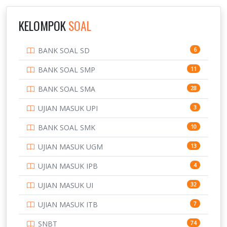
IPDN / STPDN
148
KELOMPOK
SOAL
PENDIDIKAN
943
BANK SOAL SD
6
PERBANKAN
3
BANK SOAL SMP
11
POLRI
169
BANK SOAL SMA
28
POLTEK SSN
7
UJIAN MASUK UPI
3
PTDI STTD
4
BANK SOAL SMK
10
SD
133
UJIAN MASUK UGM
13
SMA
146
UJIAN MASUK IPB
4
SMK
231
UJIAN MASUK UI
32
SMP
134
UJIAN MASUK ITB
7
STIP
2
SNBT
74