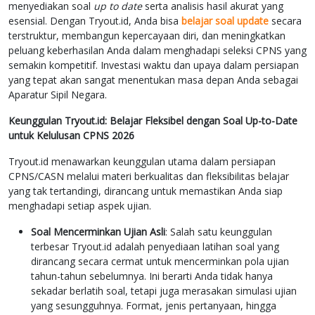
menyediakan soal
up to date
serta analisis hasil akurat yang
esensial. Dengan Tryout.id, Anda bisa
belajar soal update
secara
terstruktur, membangun kepercayaan diri, dan meningkatkan
peluang keberhasilan Anda dalam menghadapi seleksi CPNS yang
semakin kompetitif. Investasi waktu dan upaya dalam persiapan
yang tepat akan sangat menentukan masa depan Anda sebagai
Aparatur Sipil Negara.
Keunggulan Tryout.id: Belajar Fleksibel dengan Soal Up-to-Date
untuk Kelulusan CPNS 2026
Tryout.id menawarkan keunggulan utama dalam persiapan
CPNS/CASN melalui materi berkualitas dan fleksibilitas belajar
yang tak tertandingi, dirancang untuk memastikan Anda siap
menghadapi setiap aspek ujian.
Soal Mencerminkan Ujian Asli
: Salah satu keunggulan
terbesar Tryout.id adalah penyediaan latihan soal yang
dirancang secara cermat untuk mencerminkan pola ujian
tahun-tahun sebelumnya. Ini berarti Anda tidak hanya
sekadar berlatih soal, tetapi juga merasakan simulasi ujian
yang sesungguhnya. Format, jenis pertanyaan, hingga