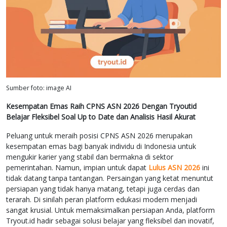
Sumber foto: image AI
Kesempatan Emas Raih CPNS ASN 2026 Dengan Tryoutid
Belajar Fleksibel Soal Up to Date dan Analisis Hasil Akurat
Peluang untuk meraih posisi CPNS ASN 2026 merupakan
kesempatan emas bagi banyak individu di Indonesia untuk
mengukir karier yang stabil dan bermakna di sektor
pemerintahan. Namun, impian untuk dapat
Lulus ASN 2026
ini
tidak datang tanpa tantangan. Persaingan yang ketat menuntut
persiapan yang tidak hanya matang, tetapi juga cerdas dan
terarah. Di sinilah peran platform edukasi modern menjadi
sangat krusial. Untuk memaksimalkan persiapan Anda, platform
Tryout.id hadir sebagai solusi belajar yang fleksibel dan inovatif,