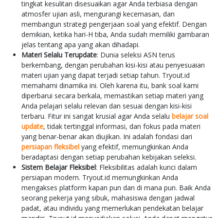
tingkat kesulitan disesuaikan agar Anda terbiasa dengan
atmosfer ujian asli, mengurangi kecemasan, dan
membangun strategi pengerjaan soal yang efektif. Dengan
demikian, ketika hari-H tiba, Anda sudah memiliki gambaran
jelas tentang apa yang akan dihadapi.
Materi Selalu Terupdate
: Dunia seleksi ASN terus
berkembang, dengan perubahan kisi-kisi atau penyesuaian
materi ujian yang dapat terjadi setiap tahun. Tryout.id
memahami dinamika ini. Oleh karena itu, bank soal kami
diperbarui secara berkala, memastikan setiap materi yang
Anda pelajari selalu relevan dan sesuai dengan kisi-kisi
terbaru. Fitur ini sangat krusial agar Anda selalu
belajar soal
update
, tidak tertinggal informasi, dan fokus pada materi
yang benar-benar akan diujikan. Ini adalah fondasi dari
persiapan fleksibel
yang efektif, memungkinkan Anda
beradaptasi dengan setiap perubahan kebijakan seleksi.
Sistem Belajar Fleksibel
: Fleksibilitas adalah kunci dalam
persiapan modern. Tryout.id memungkinkan Anda
mengakses platform kapan pun dan di mana pun. Baik Anda
seorang pekerja yang sibuk, mahasiswa dengan jadwal
padat, atau individu yang memerlukan pendekatan belajar