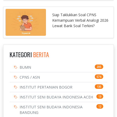
Siap Taklukkan Soal CPNS
Kemampuan Verbal Analogi 2026
Lewat Bank Soal Terkini?
KATEGORI
BERITA
BUMN
205
CPNS / ASN
576
INSTITUT PERTANIAN BOGOR
135
INSTITUT SENI BUDAYA INDONESIA ACEH
13
INSTITUT SENI BUDAYA INDONESIA
12
BANDUNG