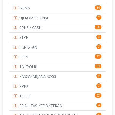
TNI
153
BUMN
34
TOEFL
345
UJI KOMPETENSI
7
UNIVERSITAS AIRLANGGA
15
CPNS / CASN
60
UNIVERSITAS ANDALAS
16
STPN
3
UNIVERSITAS BANGKA BELITUNG
15
PKN STAN
7
UNIVERSITAS BENGKULU
15
IPDN
17
UNIVERSITAS BORNEO TARAKAN
14
TNI/POLRI
33
UNIVERSITAS BRAWIJAYA
14
PASCASARJANA S2/S3
9
UNIVERSITAS CENDRAWASIH
14
PPPK
7
UNIVERSITAS DIPENOGORO
15
TOEFL
67
UNIVERSITAS GADJAH MADA
219
FAKULTAS KEDOKTERAN
4
UNIVERSITAS HALUOLEO
11
5