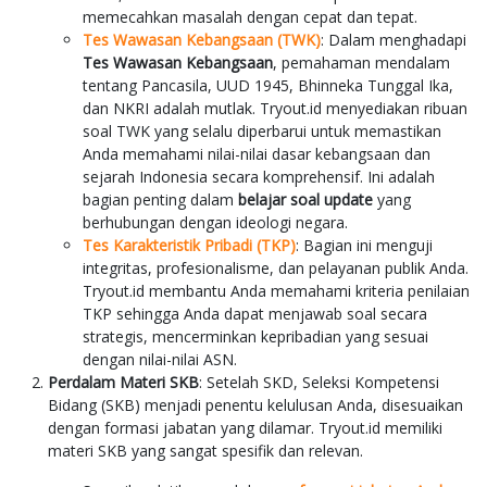
memecahkan masalah dengan cepat dan tepat.
Tes Wawasan Kebangsaan (TWK)
: Dalam menghadapi
Tes Wawasan Kebangsaan
, pemahaman mendalam
tentang Pancasila, UUD 1945, Bhinneka Tunggal Ika,
dan NKRI adalah mutlak. Tryout.id menyediakan ribuan
soal TWK yang selalu diperbarui untuk memastikan
Anda memahami nilai-nilai dasar kebangsaan dan
sejarah Indonesia secara komprehensif. Ini adalah
bagian penting dalam
belajar soal update
yang
berhubungan dengan ideologi negara.
Tes Karakteristik Pribadi (TKP)
: Bagian ini menguji
integritas, profesionalisme, dan pelayanan publik Anda.
Tryout.id membantu Anda memahami kriteria penilaian
TKP sehingga Anda dapat menjawab soal secara
strategis, mencerminkan kepribadian yang sesuai
dengan nilai-nilai ASN.
Perdalam Materi SKB
: Setelah SKD, Seleksi Kompetensi
Bidang (SKB) menjadi penentu kelulusan Anda, disesuaikan
dengan formasi jabatan yang dilamar. Tryout.id memiliki
materi SKB yang sangat spesifik dan relevan.