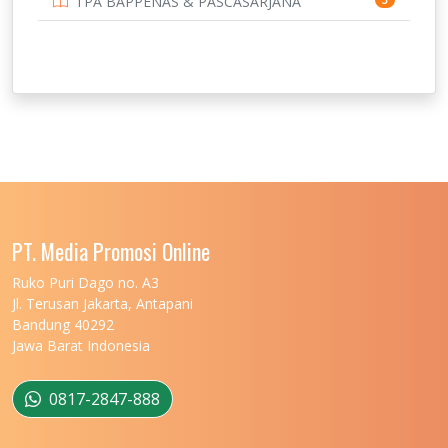
TPA BAPPENAS & PASCASARJANA
UNIVERSITAS INDONESIA
149
UNIVERSITAS JAMBI
13
UNIVERSITAS JEMBER
12
UNIVERSITAS JENDERAL SOEDIRMAN
11
UNIVERSITAS LAMBUNG MANGKURAT
11
UNIVERSITAS LAMPUNG
11
UNIVERSITAS MALIKUSSALEH
11
PT. Media Promosi Online
UNIVERSITAS MARITIM RAJA ALI HAJI
11
Ruko Puri Dago no. A3
Jl. Terusan Jakarta, Antapani
UNIVERSITAS MATARAM
11
Bandung 40292
Jawa Barat Indonesia
UNIVERSITAS MULAWARMAN
12
UNIVERSITAS MUSAMUS
11
0817-2847-888
UNIVERSITAS NEGERI GANESHA
11