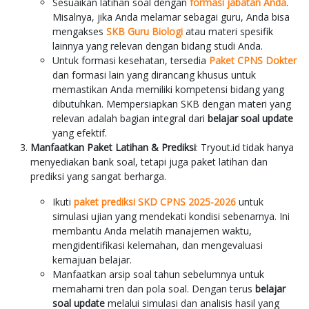
Sesuaikan latihan soal dengan
formasi jabatan Anda
.
Misalnya, jika Anda melamar sebagai guru, Anda bisa
mengakses
SKB Guru Biologi
atau materi spesifik
lainnya yang relevan dengan bidang studi Anda.
Untuk formasi kesehatan, tersedia
Paket CPNS Dokter
dan formasi lain yang dirancang khusus untuk
memastikan Anda memiliki kompetensi bidang yang
dibutuhkan. Mempersiapkan SKB dengan materi yang
relevan adalah bagian integral dari
belajar soal update
yang efektif.
Manfaatkan Paket Latihan & Prediksi
: Tryout.id tidak hanya
menyediakan bank soal, tetapi juga paket latihan dan
prediksi yang sangat berharga.
Ikuti
paket prediksi SKD CPNS 2025-2026
untuk
simulasi ujian yang mendekati kondisi sebenarnya. Ini
membantu Anda melatih manajemen waktu,
mengidentifikasi kelemahan, dan mengevaluasi
kemajuan belajar.
Manfaatkan arsip soal tahun sebelumnya untuk
memahami tren dan pola soal. Dengan terus
belajar
soal update
melalui simulasi dan analisis hasil yang