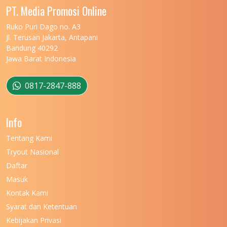
UNIVERSITAS MALIKUSSALEH
11
PT. Media Promosi Online
UNIVERSITAS MARITIM RAJA ALI HAJI
11
Ruko Puri Dago no. A3
Jl. Terusan Jakarta, Antapani
UNIVERSITAS MATARAM
11
Bandung 40292
Jawa Barat Indonesia
UNIVERSITAS MULAWARMAN
12
UNIVERSITAS MUSAMUS
11
0817-2847-888
UNIVERSITAS NEGERI GANESHA
11
Info
UNIVERSITAS NEGERI GORONTALO
11
Tentang Kami
UNIVERSITAS NEGERI KHAIRUN
11
Tryout Nasional
UNIVERSITAS NEGERI MAKASSAR
11
Daftar
Masuk
UNIVERSITAS NEGERI MALANG
7
Kontak Kami
UNIVERSITAS NEGERI MANADO
7
Syarat dan Ketentuan
UNIVERSITAS NEGERI MEDAN
7
Kebijakan Privasi