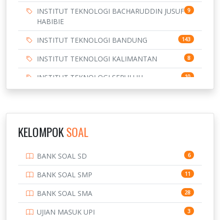
INSTITUT TEKNOLOGI BACHARUDDIN JUSUF
9
HABIBIE
INSTITUT TEKNOLOGI BANDUNG
143
INSTITUT TEKNOLOGI KALIMANTAN
8
INSTITUT TEKNOLOGI SEPULUH
10
NOVEMBER
INSTITUT TEKNOLOGI SUMATERA
9
IPDN / STPDN
148
KELOMPOK
SOAL
PENDIDIKAN
943
BANK SOAL SD
6
PERBANKAN
3
BANK SOAL SMP
11
POLRI
169
BANK SOAL SMA
28
POLTEK SSN
7
UJIAN MASUK UPI
3
PTDI STTD
4