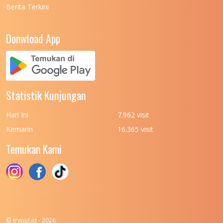
Berita Terkini
UNIVERSITAS NEGERI PADANG
7
UNIVERSITAS NEGERI YOGYAKARTA
8
Donwload App
UNIVERSITAS NUSA CENDANA
7
UNIVERSITAS PADJADJARAN
11
UNIVERSITAS PALANGKARAYA
7
Statistik Kunjungan
UNIVERSITAS PATTIMURA
7
Hari Ini
7.962 visit
UNIVERSITAS PEMBANGUNAN NASIONAL
6
Kemarin
16.365 visit
(UPN) VETERAN JAKARTA
Temukan Kami
UNIVERSITAS PEMBANGUNAN NASIONAL
4
(UPN) VETERAN JAWA TIMUR
UNIVERSITAS PEMBANGUNAN NASIONAL
5
(UPN) VETERAN YOGYAKARTA
UNIVERSITAS PENDIDIKAN INDONESIA
112
© tryout.id - 2026