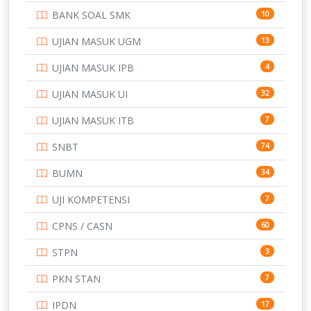
BANK SOAL SMK
10
SD
133
UJIAN MASUK UGM
13
SMA
146
UJIAN MASUK IPB
4
SMK
231
UJIAN MASUK UI
32
SMP
134
UJIAN MASUK ITB
7
STIP
2
SNBT
74
TNI
153
BUMN
34
TOEFL
345
UJI KOMPETENSI
7
UNIVERSITAS AIRLANGGA
15
CPNS / CASN
60
UNIVERSITAS ANDALAS
16
STPN
3
UNIVERSITAS BANGKA BELITUNG
15
PKN STAN
7
UNIVERSITAS BENGKULU
15
IPDN
17