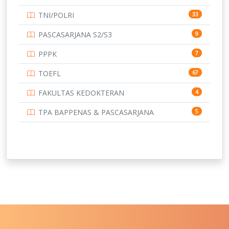
UNIVERSITAS BORNEO TARAKAN
14
TNI/POLRI
33
UNIVERSITAS BRAWIJAYA
14
PASCASARJANA S2/S3
9
UNIVERSITAS CENDRAWASIH
14
PPPK
7
UNIVERSITAS DIPENOGORO
15
TOEFL
67
UNIVERSITAS GADJAH MADA
219
FAKULTAS KEDOKTERAN
4
UNIVERSITAS HALUOLEO
11
TPA BAPPENAS & PASCASARJANA
5
UNIVERSITAS INDONESIA
134
UNIVERSITAS JAMBI
13
UNIVERSITAS JEMBER
12
UNIVERSITAS JENDERAL SOEDIRMAN
11
UNIVERSITAS LAMBUNG MANGKURAT
11
UNIVERSITAS LAMPUNG
11