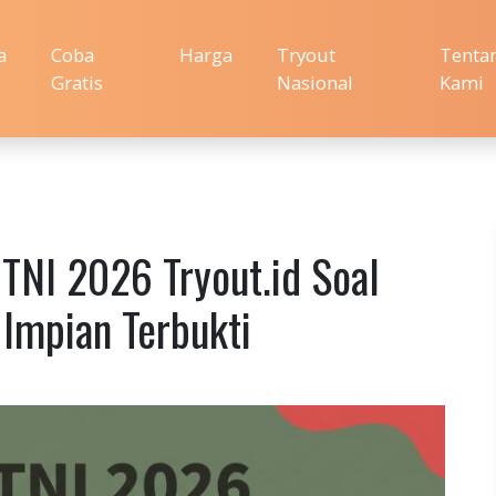
a
Coba
Harga
Tryout
Tenta
Gratis
Nasional
Kami
TNI 2026 Tryout.id Soal
 Impian Terbukti