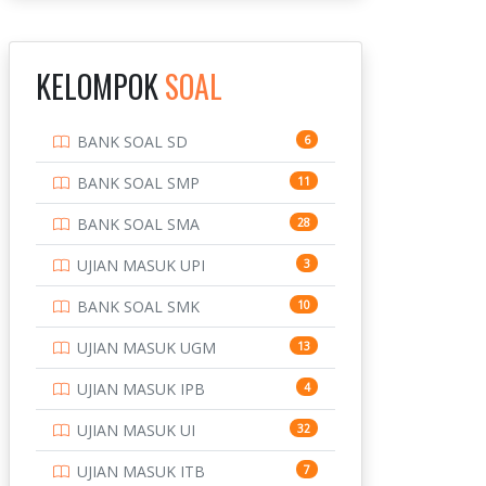
INSTITUT TEKNOLOGI
143
BANDUNG
KELOMPOK
SOAL
INSTITUT TEKNOLOGI
8
KALIMANTAN
BANK SOAL SD
6
INSTITUT TEKNOLOGI
10
SEPULUH NOVEMBER
BANK SOAL SMP
11
INSTITUT TEKNOLOGI
9
BANK SOAL SMA
28
SUMATERA
UJIAN MASUK UPI
3
IPDN / STPDN
148
BANK SOAL SMK
10
PENDIDIKAN
943
UJIAN MASUK UGM
13
PERBANKAN
3
UJIAN MASUK IPB
4
POLRI
169
UJIAN MASUK UI
32
POLTEK SSN
7
UJIAN MASUK ITB
7
PTDI STTD
4