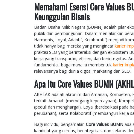
Memahami Esensi Core Values BU
Keunggulan Bisnis
Badan Usaha Milik Negara (BUMN) adalah pilar eko
publik dan pembangunan. Dalam menjalankan peran
Harmonis, Loyal, Adaptif, Kolaboratif) menjadi komp
tidak hanya bagi mereka yang mengincar
karier i
praktisi SEO yang berinteraksi dengan ekosistem 
kerja yang transparan, efisien, dan berintegritas. 
fundamental, bagaimana ia membentuk
karier im
relevansinya bagi dunia digital marketing dan SEO.
Apa Itu Core Values BUMN (AKH
AKHLAK adalah akronim dari Amanah, Kompeten, Harmo
terkait: Amanah (memegang kepercayaan), Kompete
(peduli dan menghargai), Loyal (berdedikasi pada b
perubahan), serta Kolaboratif (membangun kerja sa
Bagi individu, pengamalan
Core Values BUMN
adala
kandidat yang cerdas, berintegritas, dan selaras de