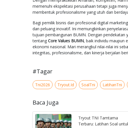
Dengan mempraktikkan Amanah, Kompeten, Harmonis
memenuhi ekspektasi perusahaan tetapi juga menjadi 
membentuk profesionalisme yang utuh dan berdaya 
Bagi pemilik bisnis dan profesional digital marke
dan peluang inovatif. Ini memungkinkan penyelara
tujuan pembangunan BUMN. Dengan pendekatan 
tentang
Core Values BUMN
, baik individu maupun 
ekonomi nasional. Mari merangkul nilai-nilai ini se
integritas, profesionalisme, dan kinerja berjalan ber
#Tagar
Tni2026
Tryout.Id
SoalTni
LatihanTni
Baca Juga
Tryout TNI Tamtama
Terbaru: Latihan Soal untu