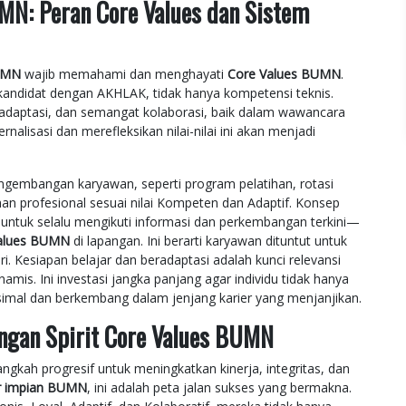
N: Peran Core Values dan Sistem
BUMN
wajib memahami dan menghayati
Core Values BUMN
.
andidat dengan AKHLAK, tidak hanya kompetensi teknis.
 adaptasi, dan semangat kolaborasi, baik dalam wawancara
lisasi dan merefleksikan nilai-nilai ini akan menjadi
gembangan karyawan, seperti program pelatihan, rotasi
 profesional sesuai nilai Kompeten dan Adaptif. Konsep
an untuk selalu mengikuti informasi dan perkembangan terkini—
alues BUMN
di lapangan. Ini berarti karyawan dituntut untuk
. Kesiapan belajar dan beradaptasi adalah kunci relevansi
amis. Ini investasi jangka panjang agar individu tidak hanya
ksimal dan berkembang dalam jenjang karier yang menjanjikan.
engan Spirit Core Values BUMN
gkah progresif untuk meningkatkan kinerja, integritas, dan
er impian BUMN
, ini adalah peta jalan sukses yang bermakna.