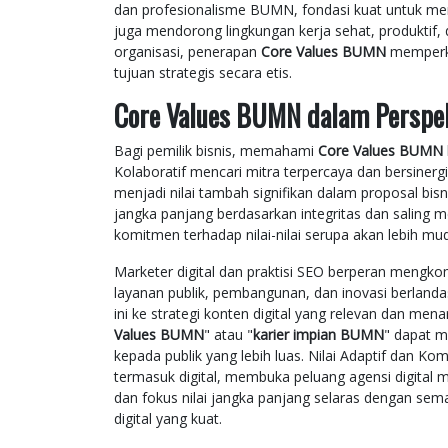
dan profesionalisme BUMN, fondasi kuat untuk 
juga mendorong lingkungan kerja sehat, produktif, 
organisasi, penerapan
Core Values BUMN
memperku
tujuan strategis secara etis.
Core Values BUMN dalam Perspekt
Bagi pemilik bisnis, memahami
Core Values BUMN
Kolaboratif mencari mitra terpercaya dan bersine
menjadi nilai tambah signifikan dalam proposal b
jangka panjang berdasarkan integritas dan saling
komitmen terhadap nilai-nilai serupa akan lebih 
Marketer digital dan praktisi SEO berperan mengkomu
layanan publik, pembangunan, dan inovasi berlan
ini ke strategi konten digital yang relevan dan me
Values BUMN
" atau "
karier impian BUMN
" dapat m
kepada publik yang lebih luas. Nilai Adaptif da
termasuk digital, membuka peluang agensi digital me
dan fokus nilai jangka panjang selaras dengan se
digital yang kuat.