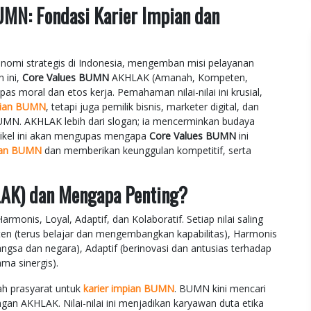
MN: Fondasi Karier Impian dan
nomi strategis di Indonesia, mengemban misi pelayanan
 ini,
Core Values BUMN
AKHLAK (Amanah, Kompeten,
as moral dan etos kerja. Pemahaman nilai-nilai ini krusial,
mpian BUMN
, tetapi juga pemilik bisnis, marketer digital, dan
BUMN. AKHLAK lebih dari slogan; ia mencerminkan budaya
Artikel ini akan mengupas mengapa
Core Values BUMN
ini
pian BUMN
dan memberikan keunggulan kompetitif, serta
LAK) dan Mengapa Penting?
nis, Loyal, Adaptif, dan Kolaboratif. Setiap nilai saling
n (terus belajar dan mengembangkan kapabilitas), Harmonis
angsa dan negara), Adaptif (berinovasi dan antusias terhadap
ma sinergis).
h prasyarat untuk
karier impian BUMN
. BUMN kini mencari
ngan AKHLAK. Nilai-nilai ini menjadikan karyawan duta etika