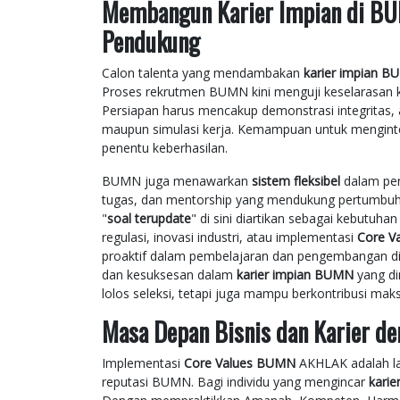
Membangun Karier Impian di BUM
Pendukung
Calon talenta yang mendambakan
karier impian 
Proses rekrutmen BUMN kini menguji keselarasan k
Persiapan harus mencakup demonstrasi integritas,
maupun simulasi kerja. Kemampuan untuk menginterna
penentu keberhasilan.
BUMN juga menawarkan
sistem fleksibel
dalam pen
tugas, dan mentorship yang mendukung pertumbuhan
"
soal terupdate
" di sini diartikan sebagai kebutuh
regulasi, inovasi industri, atau implementasi
Core V
proaktif dalam pembelajaran dan pengembangan diri
dan kesuksesan dalam
karier impian BUMN
yang din
lolos seleksi, tetapi juga mampu berkontribusi ma
Masa Depan Bisnis dan Karier d
Implementasi
Core Values BUMN
AKHLAK adalah lan
reputasi BUMN. Bagi individu yang mengincar
kari