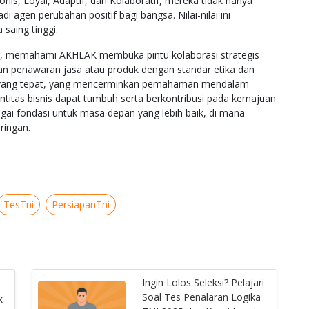
, Loyal, Adaptif, dan Kolaboratif, mereka tidak hanya
agen perubahan positif bagi bangsa. Nilai-nilai ini
saing tinggi.
ting, memahami AKHLAK membuka pintu kolaborasi strategis
san penawaran jasa atau produk dengan standar etika dan
yang tepat, yang mencerminkan pemahaman mendalam
entitas bisnis dapat tumbuh serta berkontribusi pada kemajuan
bagai fondasi untuk masa depan yang lebih baik, di mana
iringan.
TesTni
PersiapanTni
Ingin Lolos Seleksi? Pelajari
Soal Tes Penalaran Logika
k