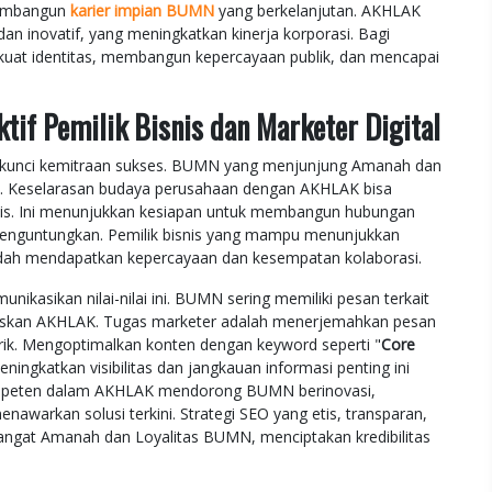
membangun
karier impian BUMN
yang berkelanjutan. AKHLAK
dan inovatif, yang meningkatkan kinerja korporasi. Bagi
at identitas, membangun kepercayaan publik, dan mencapai
if Pemilik Bisnis dan Marketer Digital
kunci kemitraan sukses. BUMN yang menjunjung Amanah dan
rgi. Keselarasan budaya perusahaan dengan AKHLAK bisa
isnis. Ini menunjukkan kesiapan untuk membangun hubungan
 menguntungkan. Pemilik bisnis yang mampu menunjukkan
mudah mendapatkan kepercayaan dan kesempatan kolaborasi.
nikasikan nilai-nilai ini. BUMN sering memiliki pesan terkait
daskan AKHLAK. Tugas marketer adalah menerjemahkan pesan
narik. Mengoptimalkan konten dengan keyword seperti "
Core
eningkatkan visibilitas dan jangkauan informasi penting ini
n Kompeten dalam AKHLAK mendorong BUMN berinovasi,
nawarkan solusi terkini. Strategi SEO yang etis, transparan,
mangat Amanah dan Loyalitas BUMN, menciptakan kredibilitas