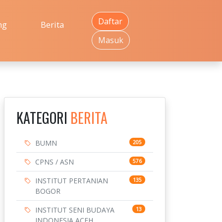
Daftar
ng
Berita
Masuk
KATEGORI
BERITA
BUMN
205
CPNS / ASN
576
INSTITUT PERTANIAN
135
BOGOR
INSTITUT SENI BUDAYA
13
INDONESIA ACEH