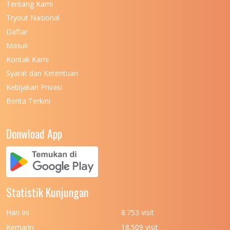
Tentang Kami
UNIVERSITAS NEGERI KHAIRUN
11
Tryout Nasional
UNIVERSITAS NEGERI MAKASSAR
11
Daftar
Masuk
UNIVERSITAS NEGERI MALANG
7
Kontak Kami
UNIVERSITAS NEGERI MANADO
7
Syarat dan Ketentuan
UNIVERSITAS NEGERI MEDAN
7
Kebijakan Privasi
Berita Terkini
UNIVERSITAS NEGERI PADANG
7
UNIVERSITAS NEGERI YOGYAKARTA
8
Donwload App
UNIVERSITAS NUSA CENDANA
7
UNIVERSITAS PADJADJARAN
11
UNIVERSITAS PALANGKARAYA
7
Statistik Kunjungan
UNIVERSITAS PATTIMURA
7
Hari Ini
8.753 visit
UNIVERSITAS PEMBANGUNAN NASIONAL
6
Kemarin
18.509 visit