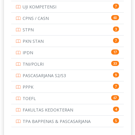
UJI KOMPETENSI
7
UNIVERSITAS AIRLANGGA
15
CPNS / CASN
60
UNIVERSITAS ANDALAS
16
STPN
3
UNIVERSITAS BANGKA BELITUNG
15
PKN STAN
7
UNIVERSITAS BENGKULU
15
IPDN
17
UNIVERSITAS BORNEO TARAKAN
14
TNI/POLRI
33
UNIVERSITAS BRAWIJAYA
14
PASCASARJANA S2/S3
9
UNIVERSITAS CENDRAWASIH
14
PPPK
7
UNIVERSITAS DIPENOGORO
15
TOEFL
67
UNIVERSITAS GADJAH MADA
219
FAKULTAS KEDOKTERAN
4
UNIVERSITAS HALUOLEO
11
TPA BAPPENAS & PASCASARJANA
5
UNIVERSITAS INDONESIA
159