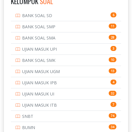
KELOMPOK
SOAL
PENDIDIKAN
943
BANK SOAL SD
6
PERBANKAN
3
BANK SOAL SMP
11
POLRI
169
BANK SOAL SMA
28
POLTEK SSN
7
UJIAN MASUK UPI
3
PTDI STTD
4
BANK SOAL SMK
10
SD
133
UJIAN MASUK UGM
13
SMA
146
UJIAN MASUK IPB
4
SMK
231
UJIAN MASUK UI
32
SMP
134
UJIAN MASUK ITB
7
STIP
2
SNBT
74
TNI
153
BUMN
34
TOEFL
345