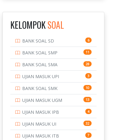
INSTITUT TEKNOLOGI
143
BANDUNG
KELOMPOK
SOAL
INSTITUT TEKNOLOGI
8
KALIMANTAN
BANK SOAL SD
6
INSTITUT TEKNOLOGI
10
SEPULUH NOVEMBER
BANK SOAL SMP
11
INSTITUT TEKNOLOGI
9
BANK SOAL SMA
28
SUMATERA
UJIAN MASUK UPI
3
IPDN / STPDN
148
BANK SOAL SMK
10
PENDIDIKAN
943
UJIAN MASUK UGM
13
PERBANKAN
3
UJIAN MASUK IPB
4
POLRI
169
UJIAN MASUK UI
32
POLTEK SSN
7
UJIAN MASUK ITB
7
PTDI STTD
4