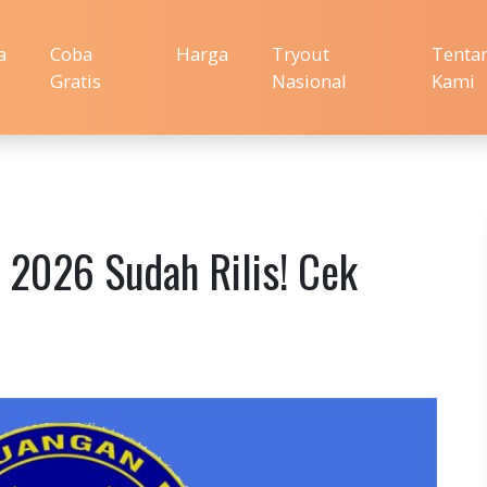
a
Coba
Harga
Tryout
Tenta
Gratis
Nasional
Kami
 2026 Sudah Rilis! Cek