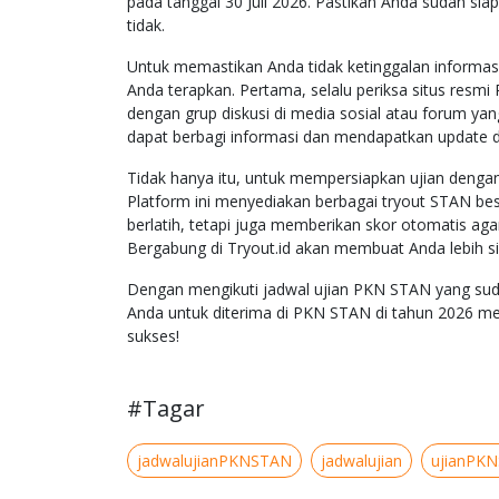
pada tanggal 30 Juli 2026. Pastikan Anda sudah siap
tidak.
Untuk memastikan Anda tidak ketinggalan informasi
Anda terapkan. Pertama, selalu periksa situs resmi
dengan grup diskusi di media sosial atau forum 
dapat berbagi informasi dan mendapatkan update d
Tidak hanya itu, untuk mempersiapkan ujian denga
Platform ini menyediakan berbagai tryout STAN bes
berlatih, tetapi juga memberikan skor otomatis a
Bergabung di Tryout.id akan membuat Anda lebih s
Dengan mengikuti jadwal ujian PKN STAN yang suda
Anda untuk diterima di PKN STAN di tahun 2026 m
sukses!
#Tagar
jadwalujianPKNSTAN
jadwalujian
ujianPK