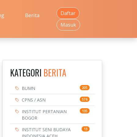
Daftar
ng
Berita
Masuk
KATEGORI
BERITA
BUMN
205
CPNS / ASN
576
INSTITUT PERTANIAN
135
BOGOR
INSTITUT SENI BUDAYA
13
INDONESIA ACEH