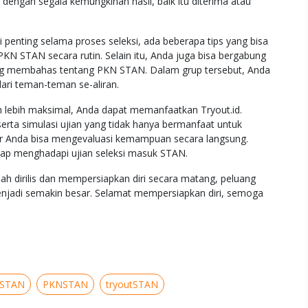
 dengan segala kemungkinan hasil, baik itu diterima atau
 penting selama proses seleksi, ada beberapa tips yang bisa
 PKN STAN secara rutin. Selain itu, Anda juga bisa bergabung
yang membahas tentang PKN STAN. Dalam grup tersebut, Anda
ari teman-teman se-aliran.
n lebih maksimal, Anda dapat memanfaatkan Tryout.id.
erta simulasi ujian yang tidak hanya bermanfaat untuk
gar Anda bisa mengevaluasi kemampuan secara langsung.
iap menghadapi ujian seleksi masuk STAN.
h dirilis dan mempersiapkan diri secara matang, peluang
enjadi semakin besar. Selamat mempersiapkan diri, semoga
NSTAN
PKNSTAN
tryoutSTAN