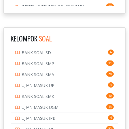
INSTITUT TEKNOLOGI SEPULUH
10
NOVEMBER
INSTITUT TEKNOLOGI SUMATERA
9
IPDN / STPDN
148
KELOMPOK
SOAL
PENDIDIKAN
943
BANK SOAL SD
6
PERBANKAN
3
BANK SOAL SMP
11
POLRI
169
BANK SOAL SMA
28
POLTEK SSN
7
UJIAN MASUK UPI
3
PTDI STTD
4
BANK SOAL SMK
10
SD
133
UJIAN MASUK UGM
13
SMA
146
UJIAN MASUK IPB
4
SMK
231
32