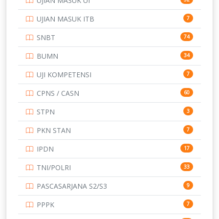
UJIAN MASUK UI
SMP
134
UJIAN MASUK ITB
7
STIP
2
SNBT
74
TNI
153
BUMN
34
TOEFL
345
UJI KOMPETENSI
7
UNIVERSITAS AIRLANGGA
15
CPNS / CASN
60
UNIVERSITAS ANDALAS
16
STPN
3
UNIVERSITAS BANGKA BELITUNG
15
PKN STAN
7
UNIVERSITAS BENGKULU
15
IPDN
17
UNIVERSITAS BORNEO TARAKAN
14
TNI/POLRI
33
UNIVERSITAS BRAWIJAYA
14
PASCASARJANA S2/S3
9
UNIVERSITAS CENDRAWASIH
14
PPPK
7
UNIVERSITAS DIPENOGORO
15