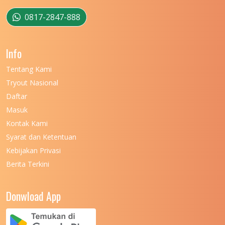
UNIVERSITAS MUSAMUS
11
0817-2847-888
UNIVERSITAS NEGERI GANESHA
11
Info
UNIVERSITAS NEGERI GORONTALO
11
Tentang Kami
UNIVERSITAS NEGERI KHAIRUN
11
Tryout Nasional
UNIVERSITAS NEGERI MAKASSAR
11
Daftar
Masuk
UNIVERSITAS NEGERI MALANG
7
Kontak Kami
UNIVERSITAS NEGERI MANADO
7
Syarat dan Ketentuan
UNIVERSITAS NEGERI MEDAN
7
Kebijakan Privasi
Berita Terkini
UNIVERSITAS NEGERI PADANG
7
UNIVERSITAS NEGERI YOGYAKARTA
8
Donwload App
UNIVERSITAS NUSA CENDANA
7
UNIVERSITAS PADJADJARAN
11