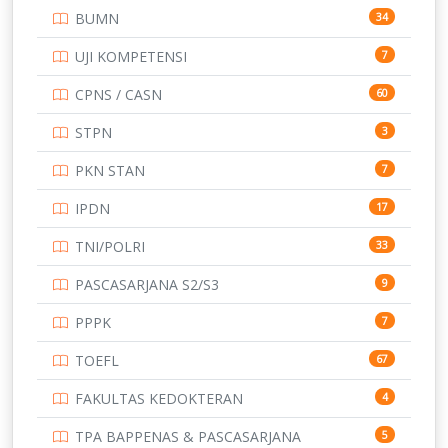
BUMN
34
TOEFL
345
UJI KOMPETENSI
7
UNIVERSITAS AIRLANGGA
15
CPNS / CASN
60
UNIVERSITAS ANDALAS
16
STPN
3
UNIVERSITAS BANGKA BELITUNG
15
PKN STAN
7
UNIVERSITAS BENGKULU
15
IPDN
17
UNIVERSITAS BORNEO TARAKAN
14
TNI/POLRI
33
UNIVERSITAS BRAWIJAYA
14
PASCASARJANA S2/S3
9
UNIVERSITAS CENDRAWASIH
14
PPPK
7
UNIVERSITAS DIPENOGORO
15
TOEFL
67
UNIVERSITAS GADJAH MADA
219
FAKULTAS KEDOKTERAN
4
UNIVERSITAS HALUOLEO
11
TPA BAPPENAS & PASCASARJANA
5
159