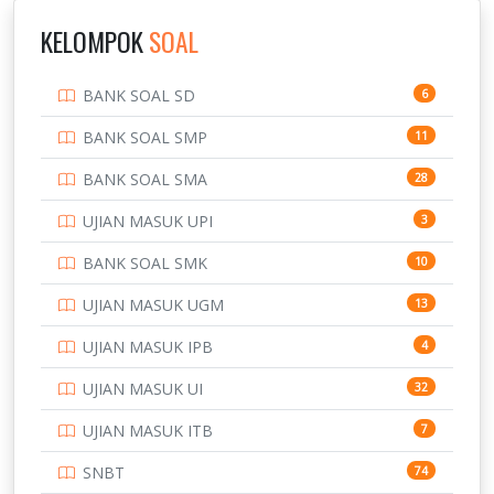
IPDN / STPDN
148
KELOMPOK
SOAL
PENDIDIKAN
943
BANK SOAL SD
6
PERBANKAN
3
BANK SOAL SMP
11
POLRI
169
BANK SOAL SMA
28
POLTEK SSN
7
UJIAN MASUK UPI
3
PTDI STTD
4
BANK SOAL SMK
10
SD
133
UJIAN MASUK UGM
13
SMA
146
UJIAN MASUK IPB
4
SMK
231
UJIAN MASUK UI
32
SMP
134
UJIAN MASUK ITB
7
STIP
2
SNBT
74
TNI
153