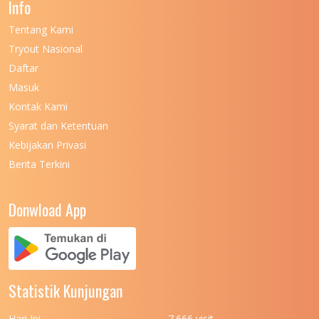
Info
UNIVERSITAS NEGERI GORONTALO
11
Tentang Kami
UNIVERSITAS NEGERI KHAIRUN
11
Tryout Nasional
UNIVERSITAS NEGERI MAKASSAR
11
Daftar
Masuk
UNIVERSITAS NEGERI MALANG
7
Kontak Kami
UNIVERSITAS NEGERI MANADO
7
Syarat dan Ketentuan
UNIVERSITAS NEGERI MEDAN
7
Kebijakan Privasi
Berita Terkini
UNIVERSITAS NEGERI PADANG
7
UNIVERSITAS NEGERI YOGYAKARTA
8
Donwload App
UNIVERSITAS NUSA CENDANA
7
UNIVERSITAS PADJADJARAN
11
UNIVERSITAS PALANGKARAYA
7
Statistik Kunjungan
UNIVERSITAS PATTIMURA
7
Hari Ini
7.666 visit