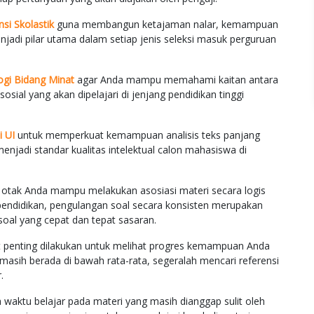
si Skolastik
guna membangun ketajaman nalar, kemampuan
jadi pilar utama dalam setiap jenis seleksi masuk perguruan
ogi Bidang Minat
agar Anda mampu memahami kaitan antara
sosial yang akan dipelajari di jenjang pendidikan tinggi
i UI
untuk memperkuat kemampuan analisis teks panjang
jadi standar kualitas intelektual calon mahasiswa di
n otak Anda mampu melakukan asosiasi materi secara logis
ndidikan, pengulangan soal secara konsisten merupakan
oal yang cepat dan tepat sasaran.
gat penting dilakukan untuk melihat progres kemampuan Anda
 masih berada di bawah rata-rata, segeralah mencari referensi
.
 waktu belajar pada materi yang masih dianggap sulit oleh