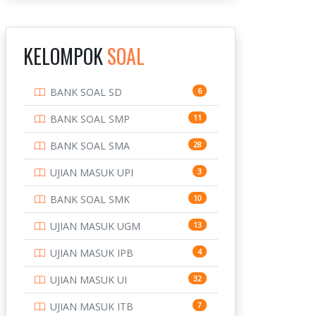
INSTITUT TEKNOLOGI
143
BANDUNG
KELOMPOK
SOAL
INSTITUT TEKNOLOGI
8
KALIMANTAN
BANK SOAL SD
6
INSTITUT TEKNOLOGI
10
SEPULUH NOVEMBER
BANK SOAL SMP
11
INSTITUT TEKNOLOGI
9
BANK SOAL SMA
28
SUMATERA
UJIAN MASUK UPI
3
IPDN / STPDN
148
BANK SOAL SMK
10
PENDIDIKAN
943
UJIAN MASUK UGM
13
PERBANKAN
3
UJIAN MASUK IPB
4
POLRI
169
UJIAN MASUK UI
32
POLTEK SSN
7
UJIAN MASUK ITB
7
PTDI STTD
4