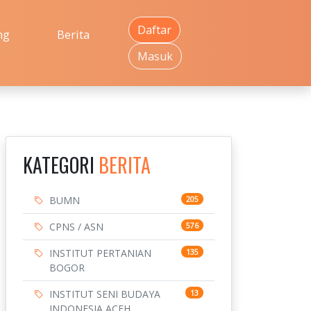
Daftar
ng
Berita
Masuk
KATEGORI
BERITA
BUMN
205
CPNS / ASN
576
INSTITUT PERTANIAN
135
BOGOR
INSTITUT SENI BUDAYA
13
INDONESIA ACEH