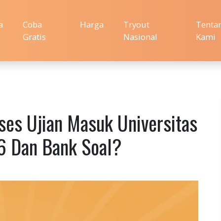
a
Coba
Harga
Tryout
Tenta
Gratis
Nasional
Kami
kses Ujian Masuk Universitas
6 Dan Bank Soal?