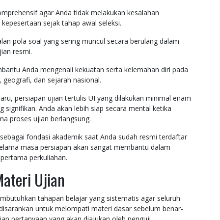
mprehensif agar Anda tidak melakukan kesalahan
kepesertaan sejak tahap awal seleksi.
nalan pola soal yang sering muncul secara berulang dalam
ian resmi.
bantu Anda mengenali kekuatan serta kelemahan diri pada
, geografi, dan sejarah nasional.
u, persiapan ujian tertulis UI yang dilakukan minimal enam
 signifikan. Anda akan lebih siap secara mental ketika
a proses ujian berlangsung.
ebagai fondasi akademik saat Anda sudah resmi terdaftar
i selama masa persiapan akan sangat membantu dalam
 pertama perkuliahan.
ateri Ujian
butuhkan tahapan belajar yang sistematis agar seluruh
 disarankan untuk melompati materi dasar sebelum benar-
ap pertanyaan yang akan diajukan oleh penguji.