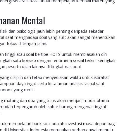
nergi secara sia-sia untuk mempelajari kembali materi yang
ahanan Mental
isik dan psikologis jauh lebih penting daripada sekadar
l saat menghadapi soal yang sulit akan sangat menentukan
an fokus di tengah jalan.
tan tinggi atau soal bertipe HOTS untuk membiasakan diri
an satu konsep dengan fenomena sosial terkini seringkali
peserta ujian lainnya di tingkat nasional.
yang disiplin dan tetap menyediakan waktu untuk istirahat
mpuan daya ingat serta ketajaman analisis visual saat
konomi yang rumit.
yang matang dan doa yang tulus akan menjadi modal utama
n mudah terpengaruh oleh kabar burung mengenai tingkat
.
tuk mempelajari bank soal adalah investasi masa depan bagi
an di Universitas Indonesia merupakan gerbang awal menuju