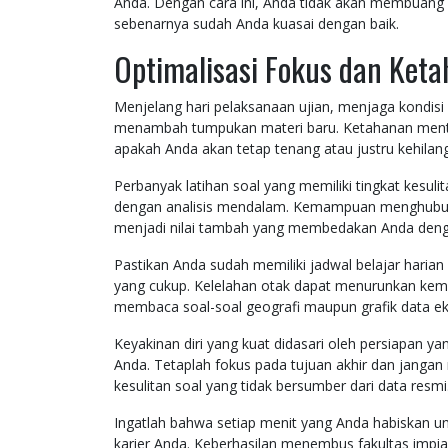
Anda. Dengan cara ini, Anda tidak akan membuang e
sebenarnya sudah Anda kuasai dengan baik.
Optimalisasi Fokus dan Ket
Menjelang hari pelaksanaan ujian, menjaga kondisi f
menambah tumpukan materi baru. Ketahanan menta
apakah Anda akan tetap tenang atau justru kehilang
Perbanyak latihan soal yang memiliki tingkat kesuli
dengan analisis mendalam. Kemampuan menghubungk
menjadi nilai tambah yang membedakan Anda dengan 
Pastikan Anda sudah memiliki jadwal belajar harian 
yang cukup. Kelelahan otak dapat menurunkan kema
membaca soal-soal geografi maupun grafik data e
Keyakinan diri yang kuat didasari oleh persiapan 
Anda. Tetaplah fokus pada tujuan akhir dan janga
kesulitan soal yang tidak bersumber dari data resmi
Ingatlah bahwa setiap menit yang Anda habiskan un
karier Anda. Keberhasilan menembus fakultas impi