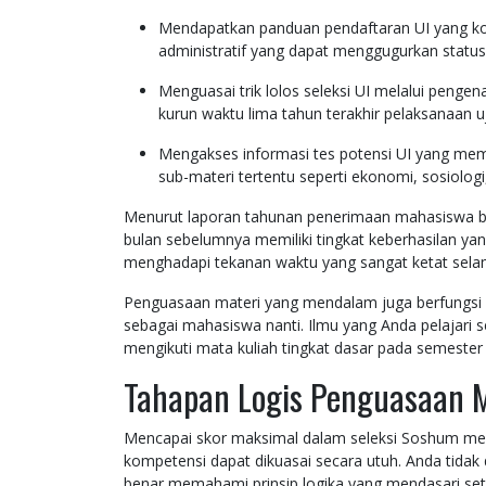
Mendapatkan panduan pendaftaran UI yang ko
administratif yang dapat menggugurkan status 
Menguasai trik lolos seleksi UI melalui penge
kurun waktu lima tahun terakhir pelaksanaan uj
Mengakses informasi tes potensi UI yang mem
sub-materi tertentu seperti ekonomi, sosiologi
Menurut laporan tahunan penerimaan mahasiswa bar
bulan sebelumnya memiliki tingkat keberhasilan yang
menghadapi tekanan waktu yang sangat ketat selam
Penguasaan materi yang mendalam juga berfungsi s
sebagai mahasiswa nanti. Ilmu yang Anda pelajar
mengikuti mata kuliah tingkat dasar pada semester
Tahapan Logis Penguasaan M
Mencapai skor maksimal dalam seleksi Soshum mem
kompetensi dapat dikuasai secara utuh. Anda tidak
benar memahami prinsip logika yang mendasari seti