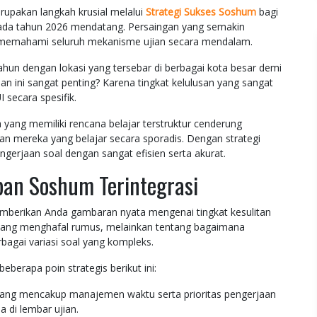
rupakan langkah krusial melalui
Strategi Sukses Soshum
bagi
 pada tahun 2026 mendatang. Persaingan yang semakin
 memahami seluruh mekanisme ujian secara mendalam.
ahun dengan lokasi yang tersebar di berbagai kota besar demi
n ini sangat penting? Karena tingkat kelulusan yang sangat
secara spesifik.
a yang memiliki rencana belajar terstruktur cenderung
kan mereka yang belajar secara sporadis. Dengan strategi
erjaan soal dengan sangat efisien serta akurat.
pan Soshum Terintegrasi
emberikan Anda gambaran nyata mengenai tingkat kesulitan
entang menghafal rumus, melainkan tentang bagaimana
bagai variasi soal yang kompleks.
berapa poin strategis berikut ini:
 yang mencakup manajemen waktu serta prioritas pengerjaan
a di lembar ujian.