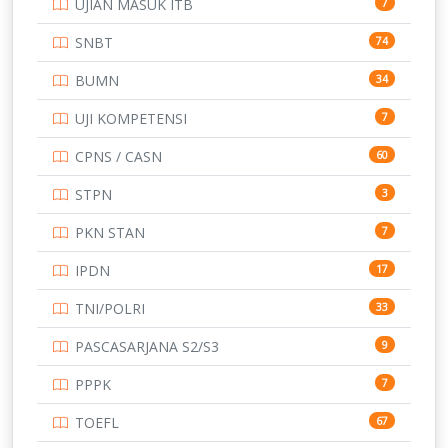
UJIAN MASUK ITB
7
STIP
2
SNBT
74
TNI
153
BUMN
34
TOEFL
345
UJI KOMPETENSI
7
UNIVERSITAS AIRLANGGA
15
CPNS / CASN
60
UNIVERSITAS ANDALAS
16
STPN
3
UNIVERSITAS BANGKA BELITUNG
15
PKN STAN
7
UNIVERSITAS BENGKULU
15
IPDN
17
UNIVERSITAS BORNEO TARAKAN
14
TNI/POLRI
33
UNIVERSITAS BRAWIJAYA
14
PASCASARJANA S2/S3
9
UNIVERSITAS CENDRAWASIH
14
PPPK
7
UNIVERSITAS DIPENOGORO
15
TOEFL
67
UNIVERSITAS GADJAH MADA
219