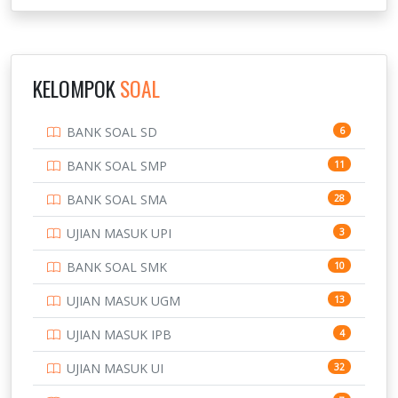
NOVEMBER
INSTITUT TEKNOLOGI SUMATERA
9
IPDN / STPDN
148
KELOMPOK
SOAL
PENDIDIKAN
943
BANK SOAL SD
6
PERBANKAN
3
BANK SOAL SMP
11
POLRI
169
BANK SOAL SMA
28
POLTEK SSN
7
UJIAN MASUK UPI
3
PTDI STTD
4
BANK SOAL SMK
10
SD
133
UJIAN MASUK UGM
13
SMA
146
UJIAN MASUK IPB
4
SMK
231
UJIAN MASUK UI
32
SMP
134