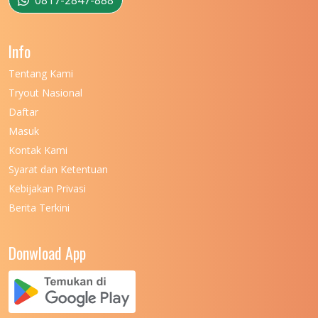
UNIVERSITAS NEGERI GANESHA
11
Info
UNIVERSITAS NEGERI GORONTALO
11
Tentang Kami
UNIVERSITAS NEGERI KHAIRUN
11
Tryout Nasional
UNIVERSITAS NEGERI MAKASSAR
11
Daftar
Masuk
UNIVERSITAS NEGERI MALANG
7
Kontak Kami
UNIVERSITAS NEGERI MANADO
7
Syarat dan Ketentuan
UNIVERSITAS NEGERI MEDAN
7
Kebijakan Privasi
Berita Terkini
UNIVERSITAS NEGERI PADANG
7
UNIVERSITAS NEGERI YOGYAKARTA
8
Donwload App
UNIVERSITAS NUSA CENDANA
7
UNIVERSITAS PADJADJARAN
11