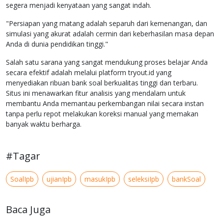
segera menjadi kenyataan yang sangat indah.
"Persiapan yang matang adalah separuh dari kemenangan, dan
simulasi yang akurat adalah cermin dari keberhasilan masa depan
Anda di dunia pendidikan tinggi."
Salah satu sarana yang sangat mendukung proses belajar Anda
secara efektif adalah melalui platform tryout.id yang
menyediakan ribuan bank soal berkualitas tinggi dan terbaru.
Situs ini menawarkan fitur analisis yang mendalam untuk
membantu Anda memantau perkembangan nilai secara instan
tanpa perlu repot melakukan koreksi manual yang memakan
banyak waktu berharga.
#Tagar
SoalIpb
ujianIpb
masukIpb
seleksiIpb
bankSoal
Baca Juga