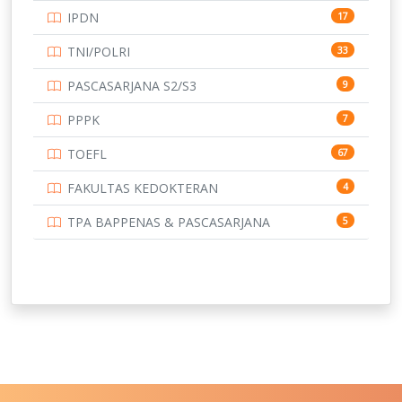
IPDN
17
UNIVERSITAS BORNEO TARAKAN
14
TNI/POLRI
33
UNIVERSITAS BRAWIJAYA
14
PASCASARJANA S2/S3
9
UNIVERSITAS CENDRAWASIH
14
PPPK
7
UNIVERSITAS DIPENOGORO
15
TOEFL
67
UNIVERSITAS GADJAH MADA
219
FAKULTAS KEDOKTERAN
4
UNIVERSITAS HALUOLEO
11
TPA BAPPENAS & PASCASARJANA
5
UNIVERSITAS INDONESIA
134
UNIVERSITAS JAMBI
13
UNIVERSITAS JEMBER
12
UNIVERSITAS JENDERAL SOEDIRMAN
11
UNIVERSITAS LAMBUNG MANGKURAT
11