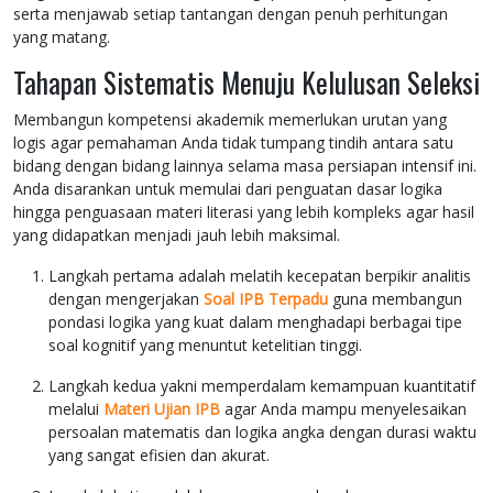
serta menjawab setiap tantangan dengan penuh perhitungan
yang matang.
Tahapan Sistematis Menuju Kelulusan Seleksi
Membangun kompetensi akademik memerlukan urutan yang
logis agar pemahaman Anda tidak tumpang tindih antara satu
bidang dengan bidang lainnya selama masa persiapan intensif ini.
Anda disarankan untuk memulai dari penguatan dasar logika
hingga penguasaan materi literasi yang lebih kompleks agar hasil
yang didapatkan menjadi jauh lebih maksimal.
Langkah pertama adalah melatih kecepatan berpikir analitis
dengan mengerjakan
Soal IPB Terpadu
guna membangun
pondasi logika yang kuat dalam menghadapi berbagai tipe
soal kognitif yang menuntut ketelitian tinggi.
Langkah kedua yakni memperdalam kemampuan kuantitatif
melalui
Materi Ujian IPB
agar Anda mampu menyelesaikan
persoalan matematis dan logika angka dengan durasi waktu
yang sangat efisien dan akurat.