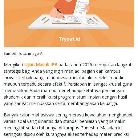
Sumber foto: image AI
Mengikuti
Ujian Masuk IPB
pada tahun 2026 merupakan langkah
strategis bagi Anda yang ingin menjadi bagian dari kampus
inovasi terbaik bangsa Indonesia melalui jalur seleksi mandiri
maupun terpadu secara efektif. Persiapan ini sangat krusial guna
memastikan Anda mampu menghadapi ketatnya persaingan
akademik dan meraih kursi program studi impian dengan hasil
yang sangat memuaskan serta membanggakan keluarga.
Banyak calon mahasiswa sering merasa kewalahan menghadapi
variasi soal yang dinamis dan standar penilaian yang semakin
meningkat setiap tahunnya di kampus Ganesha. Masalah ini
seringkali dipicu oleh kurangnya akses terhadap materi prediksi