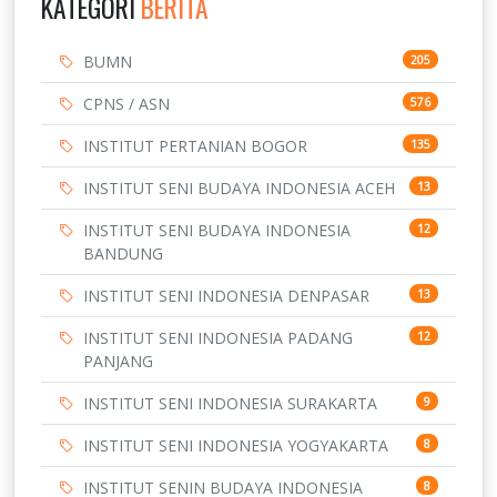
KATEGORI
BERITA
BUMN
205
CPNS / ASN
576
INSTITUT PERTANIAN BOGOR
135
INSTITUT SENI BUDAYA INDONESIA ACEH
13
INSTITUT SENI BUDAYA INDONESIA
12
BANDUNG
INSTITUT SENI INDONESIA DENPASAR
13
INSTITUT SENI INDONESIA PADANG
12
PANJANG
INSTITUT SENI INDONESIA SURAKARTA
9
INSTITUT SENI INDONESIA YOGYAKARTA
8
INSTITUT SENIN BUDAYA INDONESIA
8