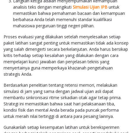
Langkah ketiga adalah menyempurnakan kemampuan
analisis teks dengan mengikuti
Simulasi Ujian IPB
untuk
memastikan bahwa pemahaman bacaan dan kemampuan
berbahasa Anda telah memenuhi standar kualifikasi
mahasiswa perguruan tinggi negeri pilihan.
Proses evaluasi yang dilakukan setelah menyelesaikan setiap
paket latihan sangat penting untuk memastikan tidak ada konsep
yang salah dimengerti secara berkelanjutan. Anda harus bersikap
kritis terhadap setiap kesalahan yang dilakukan dengan cara
mempelajari kunci jawaban dan penjelasan teknis yang
menyertainya guna memperkaya khazanah pengetahuan
strategis Anda.
Berdasarkan penelitian tentang retensi memori, melakukan
simulasi di jam yang sama dengan jadwal ujian asli dapat
membantu sinkronisasi ritme sirkadian otak agar tetap prima.
Strategi ini memastikan bahwa saat hari pelaksanaan tiba,
kondisi fisik dan mental Anda berada pada puncak performa
untuk meraih nilai tertinggi di antara para pesaing lainnya.
Gunakanlah setiap kesempatan latihan untuk bereksperimen