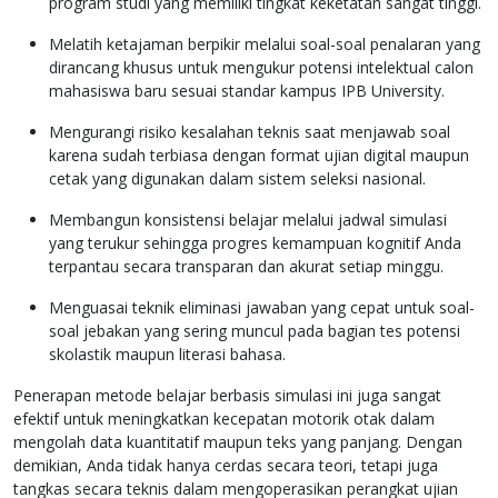
program studi yang memiliki tingkat keketatan sangat tinggi.
Melatih ketajaman berpikir melalui soal-soal penalaran yang
dirancang khusus untuk mengukur potensi intelektual calon
mahasiswa baru sesuai standar kampus IPB University.
Mengurangi risiko kesalahan teknis saat menjawab soal
karena sudah terbiasa dengan format ujian digital maupun
cetak yang digunakan dalam sistem seleksi nasional.
Membangun konsistensi belajar melalui jadwal simulasi
yang terukur sehingga progres kemampuan kognitif Anda
terpantau secara transparan dan akurat setiap minggu.
Menguasai teknik eliminasi jawaban yang cepat untuk soal-
soal jebakan yang sering muncul pada bagian tes potensi
skolastik maupun literasi bahasa.
Penerapan metode belajar berbasis simulasi ini juga sangat
efektif untuk meningkatkan kecepatan motorik otak dalam
mengolah data kuantitatif maupun teks yang panjang. Dengan
demikian, Anda tidak hanya cerdas secara teori, tetapi juga
tangkas secara teknis dalam mengoperasikan perangkat ujian