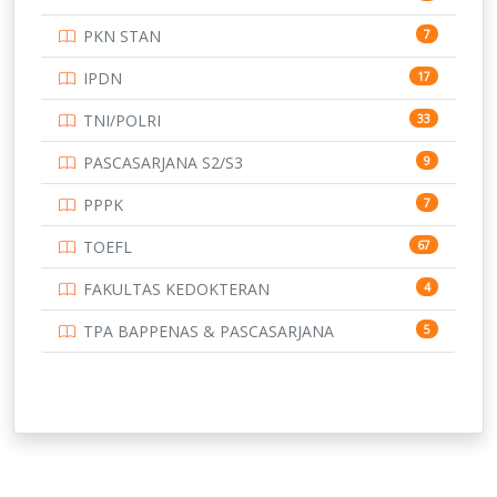
UNIVERSITAS BANGKA BELITUNG
15
PKN STAN
7
UNIVERSITAS BENGKULU
15
IPDN
17
UNIVERSITAS BORNEO TARAKAN
14
TNI/POLRI
33
UNIVERSITAS BRAWIJAYA
14
PASCASARJANA S2/S3
9
UNIVERSITAS CENDRAWASIH
14
PPPK
7
UNIVERSITAS DIPENOGORO
15
TOEFL
67
UNIVERSITAS GADJAH MADA
219
FAKULTAS KEDOKTERAN
4
UNIVERSITAS HALUOLEO
11
TPA BAPPENAS & PASCASARJANA
5
UNIVERSITAS INDONESIA
140
UNIVERSITAS JAMBI
13
UNIVERSITAS JEMBER
12
UNIVERSITAS JENDERAL SOEDIRMAN
11