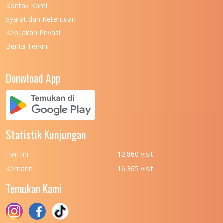
Kontak Kami
UNIVERSITAS NEGERI MANADO
7
Syarat dan Ketentuan
UNIVERSITAS NEGERI MEDAN
7
Kebijakan Privasi
Berita Terkini
UNIVERSITAS NEGERI PADANG
7
UNIVERSITAS NEGERI YOGYAKARTA
8
Donwload App
UNIVERSITAS NUSA CENDANA
7
UNIVERSITAS PADJADJARAN
11
UNIVERSITAS PALANGKARAYA
7
Statistik Kunjungan
UNIVERSITAS PATTIMURA
7
Hari Ini
12.860 visit
UNIVERSITAS PEMBANGUNAN NASIONAL
6
Kemarin
16.365 visit
(UPN) VETERAN JAKARTA
Temukan Kami
UNIVERSITAS PEMBANGUNAN NASIONAL
4
(UPN) VETERAN JAWA TIMUR
UNIVERSITAS PEMBANGUNAN NASIONAL
5