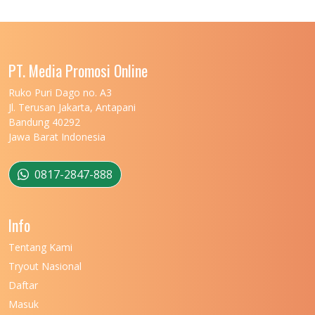
UNIVERSITAS LAMBUNG MANGKURAT
11
UNIVERSITAS LAMPUNG
11
UNIVERSITAS MALIKUSSALEH
11
PT. Media Promosi Online
UNIVERSITAS MARITIM RAJA ALI HAJI
11
Ruko Puri Dago no. A3
Jl. Terusan Jakarta, Antapani
UNIVERSITAS MATARAM
11
Bandung 40292
Jawa Barat Indonesia
UNIVERSITAS MULAWARMAN
12
UNIVERSITAS MUSAMUS
11
0817-2847-888
UNIVERSITAS NEGERI GANESHA
11
Info
UNIVERSITAS NEGERI GORONTALO
11
Tentang Kami
UNIVERSITAS NEGERI KHAIRUN
11
Tryout Nasional
UNIVERSITAS NEGERI MAKASSAR
11
Daftar
Masuk
UNIVERSITAS NEGERI MALANG
7