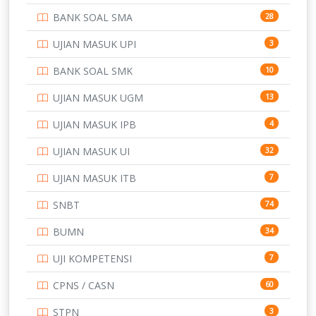
BANK SOAL SMA
28
POLTEK SSN
7
UJIAN MASUK UPI
3
PTDI STTD
4
BANK SOAL SMK
10
SD
133
UJIAN MASUK UGM
13
SMA
146
UJIAN MASUK IPB
4
SMK
231
UJIAN MASUK UI
32
SMP
134
UJIAN MASUK ITB
7
STIP
2
SNBT
74
TNI
153
BUMN
34
TOEFL
345
UJI KOMPETENSI
7
UNIVERSITAS AIRLANGGA
15
CPNS / CASN
60
UNIVERSITAS ANDALAS
16
STPN
3