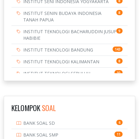
INSTITUT SENI INDONESIA YOGYAKARTA
8
INSTITUT SENIN BUDAYA INDONESIA
8
TANAH PAPUA
INSTITUT TEKNOLOGI BACHARUDDIN JUSUF
9
HABIBIE
INSTITUT TEKNOLOGI BANDUNG
143
INSTITUT TEKNOLOGI KALIMANTAN
8
INSTITUT TEKNOLOGI SEPULUH
10
NOVEMBER
INSTITUT TEKNOLOGI SUMATERA
9
IPDN / STPDN
148
KELOMPOK
SOAL
PENDIDIKAN
943
BANK SOAL SD
6
PERBANKAN
3
BANK SOAL SMP
11
POLRI
169