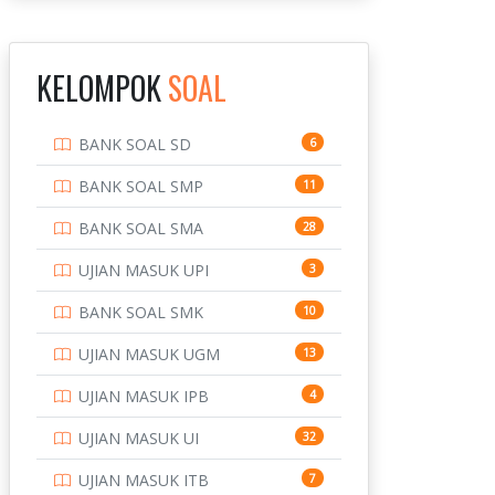
INSTITUT TEKNOLOGI
143
BANDUNG
KELOMPOK
SOAL
INSTITUT TEKNOLOGI
8
KALIMANTAN
BANK SOAL SD
6
INSTITUT TEKNOLOGI
10
SEPULUH NOVEMBER
BANK SOAL SMP
11
INSTITUT TEKNOLOGI
9
BANK SOAL SMA
28
SUMATERA
UJIAN MASUK UPI
3
IPDN / STPDN
148
BANK SOAL SMK
10
PENDIDIKAN
943
UJIAN MASUK UGM
13
PERBANKAN
3
UJIAN MASUK IPB
4
POLRI
169
UJIAN MASUK UI
32
POLTEK SSN
7
UJIAN MASUK ITB
7
PTDI STTD
4