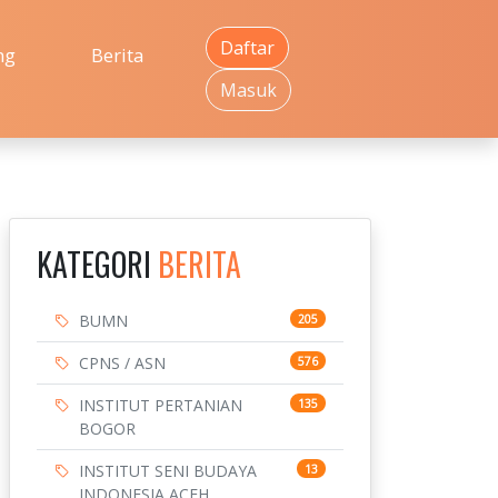
Daftar
ng
Berita
Masuk
KATEGORI
BERITA
BUMN
205
CPNS / ASN
576
INSTITUT PERTANIAN
135
BOGOR
INSTITUT SENI BUDAYA
13
INDONESIA ACEH