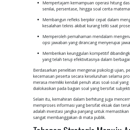
Mempertajam kemampuan operasi hitung dasar
senilai, persentase, hingga soal cerita matema
Membangun refleks berpikir cepat dalam meng
kesalahan teknis akibat kurang teliti saat pro
Memperoleh pemahaman mendalam mengenai st
opsi jawaban yang dirancang menyerupai jawa
Memberikan keunggulan kompetitif dibandingka
yang telah teruji efektivitasnya dalam berbaga
Berdasarkan penelitian mengenai psikologi ujian, 
kecemasan peserta secara keseluruhan selama prose
merasa memiliki kendali penuh atas soal-soal yan
dialokasikan pada bagian soal yang bersifat subjekti
Selain itu, kemahiran dalam berhitung juga mence
memproses informasi yang bersifat eksak dan teruku
adalah investasi jangka panjang untuk memastikan 
sangat membanggakan di mata publik.