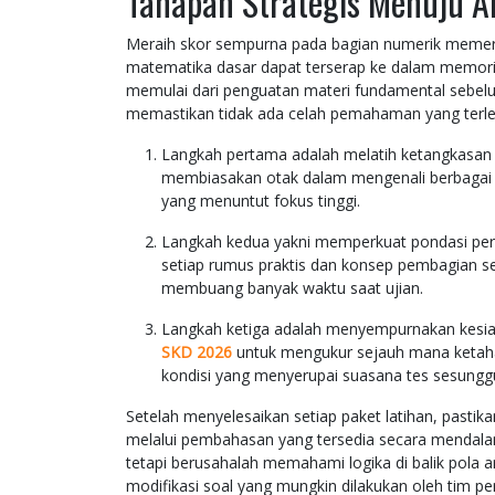
Tahapan Strategis Menuju 
Meraih skor sempurna pada bagian numerik memerlu
matematika dasar dapat terserap ke dalam memori
memulai dari penguatan materi fundamental sebelu
memastikan tidak ada celah pemahaman yang terlew
Langkah pertama adalah melatih ketangkasan
membiasakan otak dalam mengenali berbagai tip
yang menuntut fokus tinggi.
Langkah kedua yakni memperkuat pondasi per
setiap rumus praktis dan konsep pembagian se
membuang banyak waktu saat ujian.
Langkah ketiga adalah menyempurnakan kesia
SKD 2026
untuk mengukur sejauh mana ketaha
kondisi yang menyerupai suasana tes sesungg
Setelah menyelesaikan setiap paket latihan, pastik
melalui pembahasan yang tersedia secara mendala
tetapi berusahalah memahami logika di balik pola 
modifikasi soal yang mungkin dilakukan oleh tim pe