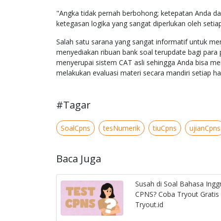
"Angka tidak pernah berbohong; ketepatan Anda d
ketegasan logika yang sangat diperlukan oleh setia
Salah satu sarana yang sangat informatif untuk me
menyediakan ribuan bank soal terupdate bagi para 
menyerupai sistem CAT asli sehingga Anda bisa me
melakukan evaluasi materi secara mandiri setiap h
#Tagar
SoalCpns
tesNumerik
tiuCpns
ujianCpns
Baca Juga
Susah di Soal Bahasa Inggr
CPNS? Coba Tryout Gratis 
Tryout.id