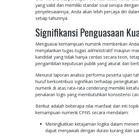
yang valid dan memiliki standar soal serupa denga
penyelesaiannya, Anda akan lebih percaya diri dal
setiap tahunnya.
Signifikansi Penguasaan Kua
Menguasai kemampuan numerik memberikan Anda lan
menjalankan tugas-tugas administratif maupun mana
kandidat yang tidak hanya cerdas secara teori, t
pengambilan keputusan publik yang akurat dan berba
Menurut laporan analisis performa peserta ujian 
huruf berkontribusi signifikan terhadap peningkatan
numerik di atas rata-rata cenderung memiliki ketah
penalaran logis yang membutuhkan konsistensi cara 
Berikut adalah beberapa nilai manfaat dan inti top
kemampuan numerik CPNS secara mendalam:
Meningkatkan ketajaman logika dalam menemu
dapat menjawab dengan durasi kurang dari sat