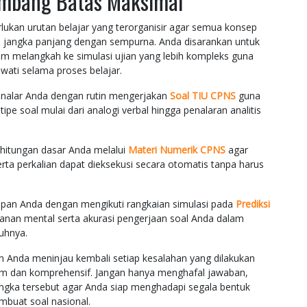
Ambang Batas Maksimal
kan urutan belajar yang terorganisir agar semua konsep
 jangka panjang dengan sempurna. Anda disarankan untuk
m melangkah ke simulasi ujian yang lebih kompleks guna
ati selama proses belajar.
 nalar Anda dengan rutin mengerjakan
Soal TIU CPNS
guna
e soal mulai dari analogi verbal hingga penalaran analitis
hitungan dasar Anda melalui
Materi Numerik CPNS
agar
rta perkalian dapat dieksekusi secara otomatis tanpa harus
pan Anda dengan mengikuti rangkaian simulasi pada
Prediksi
nan mental serta akurasi pengerjaan soal Anda dalam
uhnya.
an Anda meninjau kembali setiap kesalahan yang dilakukan
m dan komprehensif. Jangan hanya menghafal jawaban,
angka tersebut agar Anda siap menghadapi segala bentuk
mbuat soal nasional.