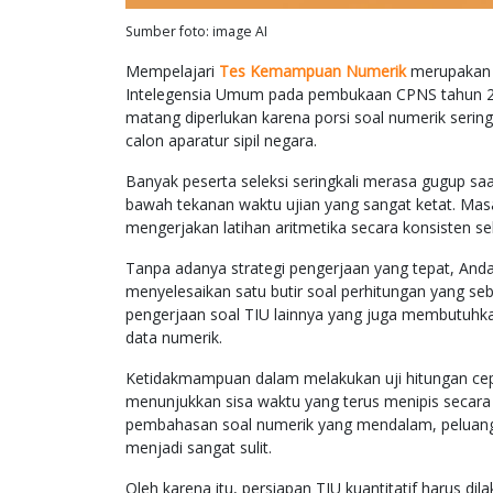
Sumber foto: image AI
Mempelajari
Tes Kemampuan Numerik
merupakan k
Intelegensia Umum pada pembukaan CPNS tahun 202
matang diperlukan karena porsi soal numerik serin
calon aparatur sipil negara.
Banyak peserta seleksi seringkali merasa gugup saa
bawah tekanan waktu ujian yang sangat ketat. Mas
mengerjakan latihan aritmetika secara konsisten s
Tanpa adanya strategi pengerjaan yang tepat, Anda
menyelesaikan satu butir soal perhitungan yang se
pengerjaan soal TIU lainnya yang juga membutuhkan 
data numerik.
Ketidakmampuan dalam melakukan uji hitungan cepa
menunjukkan sisa waktu yang terus menipis secara d
pembahasan soal numerik yang mendalam, peluang un
menjadi sangat sulit.
Oleh karena itu, persiapan TIU kuantitatif harus 