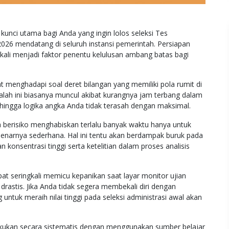
unci utama bagi Anda yang ingin lolos seleksi Tes
6 mendatang di seluruh instansi pemerintah. Persiapan
gkali menjadi faktor penentu kelulusan ambang batas bagi
t menghadapi soal deret bilangan yang memiliki pola rumit di
alah ini biasanya muncul akibat kurangnya jam terbang dalam
ehingga logika angka Anda tidak terasah dengan maksimal.
 berisiko menghabiskan terlalu banyak waktu hanya untuk
benarnya sederhana. Hal ini tentu akan berdampak buruk pada
konsentrasi tinggi serta ketelitian dalam proses analisis
t seringkali memicu kepanikan saat layar monitor ujian
rastis. Jika Anda tidak segera membekali diri dengan
tuk meraih nilai tinggi pada seleksi administrasi awal akan
dilakukan secara sistematis dengan menggunakan sumber belajar