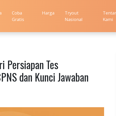
a
Coba
Harga
Tryout
Tenta
Gratis
Nasional
Kami
ri Persiapan Tes
PNS dan Kunci Jawaban