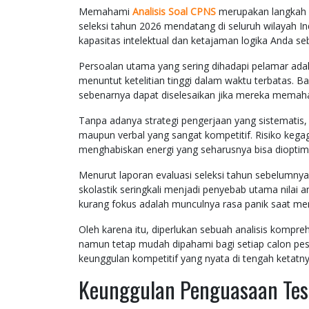
Memahami
Analisis Soal CPNS
merupakan langkah k
seleksi tahun 2026 mendatang di seluruh wilayah In
kapasitas intelektual dan ketajaman logika Anda se
Persoalan utama yang sering dihadapi pelamar ada
menuntut ketelitian tinggi dalam waktu terbatas. B
sebenarnya dapat diselesaikan jika mereka memah
Tanpa adanya strategi pengerjaan yang sistematis,
maupun verbal yang sangat kompetitif. Risiko kega
menghabiskan energi yang seharusnya bisa dioptimal
Menurut laporan evaluasi seleksi tahun sebelumny
skolastik seringkali menjadi penyebab utama nilai 
kurang fokus adalah munculnya rasa panik saat meng
Oleh karena itu, diperlukan sebuah analisis komp
namun tetap mudah dipahami bagi setiap calon pe
keunggulan kompetitif yang nyata di tengah ketatn
Keunggulan Penguasaan Tes 