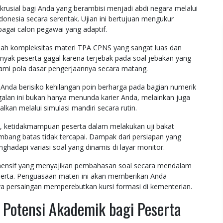
rusial bagi Anda yang berambisi menjadi abdi negara melalui
donesia secara serentak. Ujian ini bertujuan mengukur
bagai calon pegawai yang adaptif.
lah kompleksitas materi TPA CPNS yang sangat luas dan
anyak peserta gagal karena terjebak pada soal jebakan yang
ami pola dasar pengerjaannya secara matang.
 Anda berisiko kehilangan poin berharga pada bagian numerik
galan ini bukan hanya menunda karier Anda, melainkan juga
kan melalui simulasi mandiri secara rutin.
a, ketidakmampuan peserta dalam melakukan uji bakat
ambang batas tidak tercapai. Dampak dari persiapan yang
hadapi variasi soal yang dinamis di layar monitor.
rehensif yang menyajikan pembahasan soal secara mendalam
serta. Penguasaan materi ini akan memberikan Anda
ya persaingan memperebutkan kursi formasi di kementerian.
Potensi Akademik bagi Peserta