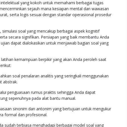
intelektual yang kokoh untuk memahami berbagai tugas
ini mencerminkan sejauh mana kesiapan mental dan wawasan
at, serta logis sesuai dengan standar operasional prosedur
r, simulasi soal yang mencakup berbagai aspek kognitif
erta secara signifikan. Persiapan yang baik membantu Anda
u ujian dapat dialokasikan untuk menjawab bagian soal yang
 latihan kemampuan berpikir yang akan Anda peroleh saat
erikut:
kan soal penalaran analitis yang seringkali menggunakan
t abstrak.
ui penguasaan rumus praktis sehingga Anda dapat
tung sepenuhnya pada alat bantu manual.
asaan sinonim dan antonim yang bertujuan untuk mengukur
a formal dan profesional.
da sudah terbiasa menghadapi berbagai model soal yang