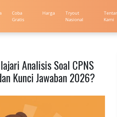
a
Coba
Harga
Tryout
Tenta
Gratis
Nasional
Kami
lajari Analisis Soal CPNS
dan Kunci Jawaban 2026?