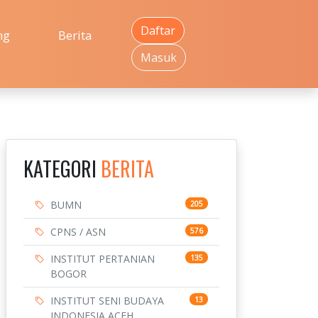
Daftar
ng
Berita
Masuk
KATEGORI
BERITA
BUMN
205
CPNS / ASN
576
INSTITUT PERTANIAN
135
BOGOR
INSTITUT SENI BUDAYA
13
INDONESIA ACEH