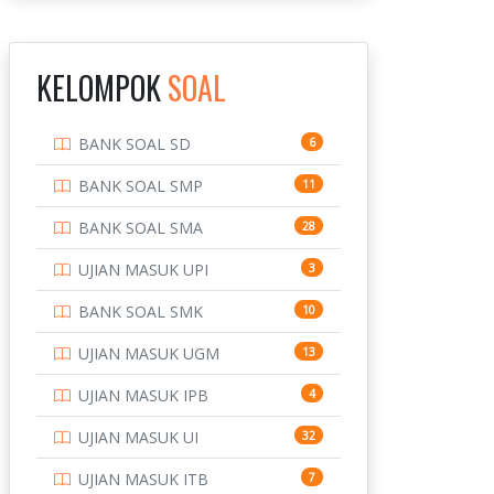
INSTITUT TEKNOLOGI
143
BANDUNG
KELOMPOK
SOAL
INSTITUT TEKNOLOGI
8
KALIMANTAN
BANK SOAL SD
6
INSTITUT TEKNOLOGI
10
SEPULUH NOVEMBER
BANK SOAL SMP
11
INSTITUT TEKNOLOGI
9
BANK SOAL SMA
28
SUMATERA
UJIAN MASUK UPI
3
IPDN / STPDN
148
BANK SOAL SMK
10
PENDIDIKAN
943
UJIAN MASUK UGM
13
PERBANKAN
3
UJIAN MASUK IPB
4
POLRI
169
UJIAN MASUK UI
32
POLTEK SSN
7
UJIAN MASUK ITB
7
PTDI STTD
4