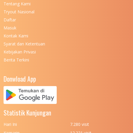
Tentang Kami
UNIVERSITAS NEGERI KHAIRUN
11
Tryout Nasional
UNIVERSITAS NEGERI MAKASSAR
11
Daftar
Masuk
UNIVERSITAS NEGERI MALANG
7
Kontak Kami
UNIVERSITAS NEGERI MANADO
7
Syarat dan Ketentuan
UNIVERSITAS NEGERI MEDAN
7
Kebijakan Privasi
Berita Terkini
UNIVERSITAS NEGERI PADANG
7
UNIVERSITAS NEGERI YOGYAKARTA
8
Donwload App
UNIVERSITAS NUSA CENDANA
7
UNIVERSITAS PADJADJARAN
11
UNIVERSITAS PALANGKARAYA
7
Statistik Kunjungan
UNIVERSITAS PATTIMURA
7
Hari Ini
7.280 visit
UNIVERSITAS PEMBANGUNAN NASIONAL
6
Kemarin
12.221 visit