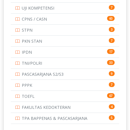
TOEFL
345
UJI KOMPETENSI
7
UNIVERSITAS AIRLANGGA
15
CPNS / CASN
60
UNIVERSITAS ANDALAS
16
STPN
3
UNIVERSITAS BANGKA BELITUNG
15
PKN STAN
7
UNIVERSITAS BENGKULU
15
IPDN
17
UNIVERSITAS BORNEO TARAKAN
14
TNI/POLRI
33
UNIVERSITAS BRAWIJAYA
14
PASCASARJANA S2/S3
9
UNIVERSITAS CENDRAWASIH
14
PPPK
7
UNIVERSITAS DIPENOGORO
15
TOEFL
67
UNIVERSITAS GADJAH MADA
219
FAKULTAS KEDOKTERAN
4
UNIVERSITAS HALUOLEO
11
TPA BAPPENAS & PASCASARJANA
5
UNIVERSITAS INDONESIA
134