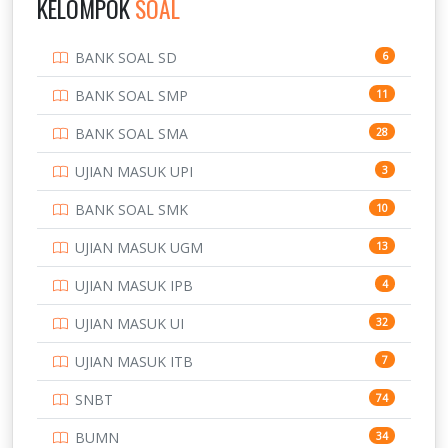
KELOMPOK
SOAL
PENDIDIKAN
943
BANK SOAL SD
6
PERBANKAN
3
BANK SOAL SMP
11
POLRI
169
BANK SOAL SMA
28
POLTEK SSN
7
UJIAN MASUK UPI
3
PTDI STTD
4
BANK SOAL SMK
10
SD
133
UJIAN MASUK UGM
13
SMA
146
UJIAN MASUK IPB
4
SMK
231
UJIAN MASUK UI
32
SMP
134
UJIAN MASUK ITB
7
STIP
2
SNBT
74
TNI
153
BUMN
34