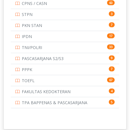
CPNS / CASN
60
UNIVERSITAS ANDALAS
16
STPN
3
UNIVERSITAS BANGKA BELITUNG
15
PKN STAN
7
UNIVERSITAS BENGKULU
15
IPDN
17
UNIVERSITAS BORNEO TARAKAN
14
TNI/POLRI
33
UNIVERSITAS BRAWIJAYA
14
PASCASARJANA S2/S3
9
UNIVERSITAS CENDRAWASIH
14
PPPK
7
UNIVERSITAS DIPENOGORO
15
TOEFL
67
UNIVERSITAS GADJAH MADA
219
FAKULTAS KEDOKTERAN
4
UNIVERSITAS HALUOLEO
11
TPA BAPPENAS & PASCASARJANA
5
UNIVERSITAS INDONESIA
159
UNIVERSITAS JAMBI
13
UNIVERSITAS JEMBER
12