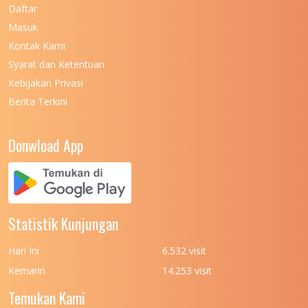
UNIVERSITAS NEGERI MAKASSAR
11
Daftar
Masuk
UNIVERSITAS NEGERI MALANG
7
Kontak Kami
UNIVERSITAS NEGERI MANADO
7
Syarat dan Ketentuan
UNIVERSITAS NEGERI MEDAN
7
Kebijakan Privasi
Berita Terkini
UNIVERSITAS NEGERI PADANG
7
UNIVERSITAS NEGERI YOGYAKARTA
8
Donwload App
UNIVERSITAS NUSA CENDANA
7
UNIVERSITAS PADJADJARAN
11
UNIVERSITAS PALANGKARAYA
7
Statistik Kunjungan
UNIVERSITAS PATTIMURA
7
Hari Ini
6.532 visit
UNIVERSITAS PEMBANGUNAN NASIONAL
6
Kemarin
14.253 visit
(UPN) VETERAN JAKARTA
Temukan Kami
UNIVERSITAS PEMBANGUNAN NASIONAL
4