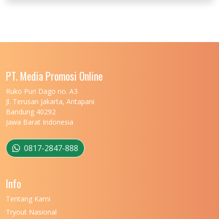
UNIVERSITAS JENDERAL SOEDIRMAN
11
UNIVERSITAS LAMBUNG MANGKURAT
11
UNIVERSITAS LAMPUNG
11
UNIVERSITAS MALIKUSSALEH
11
PT. Media Promosi Online
UNIVERSITAS MARITIM RAJA ALI HAJI
11
Ruko Puri Dago no. A3
Jl. Terusan Jakarta, Antapani
UNIVERSITAS MATARAM
11
Bandung 40292
Jawa Barat Indonesia
UNIVERSITAS MULAWARMAN
12
UNIVERSITAS MUSAMUS
11
0817-2847-888
UNIVERSITAS NEGERI GANESHA
11
Info
UNIVERSITAS NEGERI GORONTALO
11
Tentang Kami
UNIVERSITAS NEGERI KHAIRUN
11
Tryout Nasional