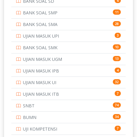
BANK SOAL SD
6
PERBANKAN
3
BANK SOAL SMP
11
POLRI
169
BANK SOAL SMA
28
POLTEK SSN
7
UJIAN MASUK UPI
3
PTDI STTD
4
BANK SOAL SMK
10
SD
133
UJIAN MASUK UGM
13
SMA
146
UJIAN MASUK IPB
4
SMK
231
UJIAN MASUK UI
32
SMP
134
UJIAN MASUK ITB
7
STIP
2
SNBT
74
TNI
153
BUMN
34
TOEFL
345
UJI KOMPETENSI
7
UNIVERSITAS AIRLANGGA
15