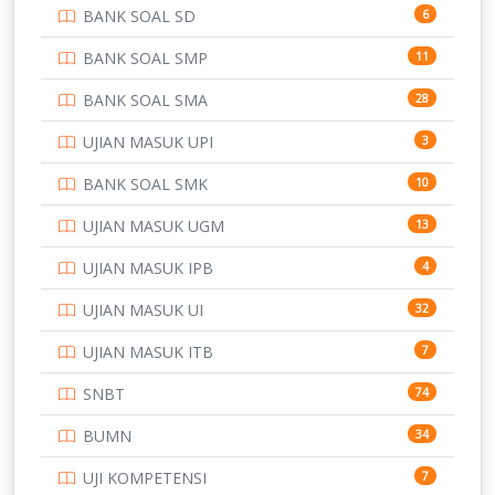
BANK SOAL SD
6
PERBANKAN
3
BANK SOAL SMP
11
POLRI
169
BANK SOAL SMA
28
POLTEK SSN
7
UJIAN MASUK UPI
3
PTDI STTD
4
BANK SOAL SMK
10
SD
133
UJIAN MASUK UGM
13
SMA
146
UJIAN MASUK IPB
4
SMK
231
UJIAN MASUK UI
32
SMP
134
UJIAN MASUK ITB
7
STIP
2
SNBT
74
TNI
153
BUMN
34
TOEFL
345
UJI KOMPETENSI
7
UNIVERSITAS AIRLANGGA
15