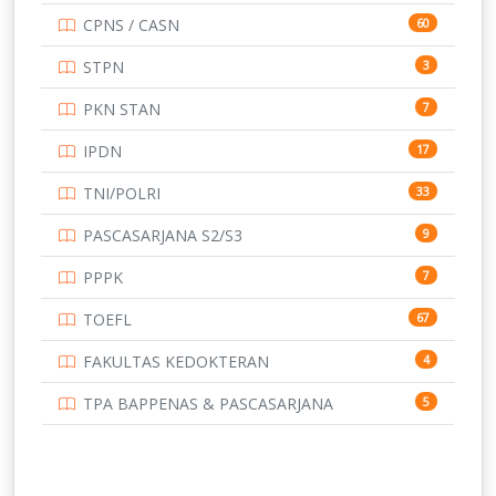
CPNS / CASN
60
UNIVERSITAS ANDALAS
16
STPN
3
UNIVERSITAS BANGKA BELITUNG
15
PKN STAN
7
UNIVERSITAS BENGKULU
15
IPDN
17
UNIVERSITAS BORNEO TARAKAN
14
TNI/POLRI
33
UNIVERSITAS BRAWIJAYA
14
PASCASARJANA S2/S3
9
UNIVERSITAS CENDRAWASIH
14
PPPK
7
UNIVERSITAS DIPENOGORO
15
TOEFL
67
UNIVERSITAS GADJAH MADA
219
FAKULTAS KEDOKTERAN
4
UNIVERSITAS HALUOLEO
11
TPA BAPPENAS & PASCASARJANA
5
UNIVERSITAS INDONESIA
159
UNIVERSITAS JAMBI
13