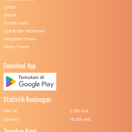
UNIVERSITAS NEGERI MAKASSAR
11
Daftar
Masuk
UNIVERSITAS NEGERI MALANG
7
Kontak Kami
UNIVERSITAS NEGERI MANADO
7
Syarat dan Ketentuan
UNIVERSITAS NEGERI MEDAN
7
Kebijakan Privasi
Berita Terkini
UNIVERSITAS NEGERI PADANG
7
UNIVERSITAS NEGERI YOGYAKARTA
8
Donwload App
UNIVERSITAS NUSA CENDANA
7
UNIVERSITAS PADJADJARAN
11
UNIVERSITAS PALANGKARAYA
7
Statistik Kunjungan
UNIVERSITAS PATTIMURA
7
Hari Ini
2.786 visit
UNIVERSITAS PEMBANGUNAN NASIONAL
6
Kemarin
18.509 visit
(UPN) VETERAN JAKARTA
Temukan Kami