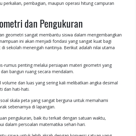
k itu perkalian, pembagian, maupun operasi hitung campuran
ometri dan Pengukuran
asaan geometri sangat membantu siswa dalam mengembangkan
mampuan ini akan menjadi fondasi yang sangat kuat bagi
 di sekolah menengah nantinya. Berikut adalah nilai utama
-rumus penting melalui persiapan materi geometri yang
r dan bangun ruang secara mendalam.
 volume dan luas yang sering kali melibatkan angka desimal
i dan hati-hati.
n soal skala peta yang sangat berguna untuk memahami
rak sebenarnya di lapangan.
uan pengukuran, baik itu terkait dengan satuan waktu,
mui dalam persoalan matematika sehari-hari.
u siswa untuk lebih akrab dengan konversi satuan yang