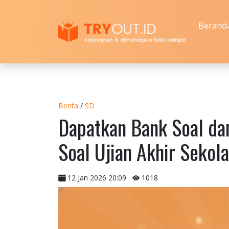
Berand
Berita
/
SD
Dapatkan Bank Soal da
Soal Ujian Akhir Seko
12 Jan 2026 20:09
1018