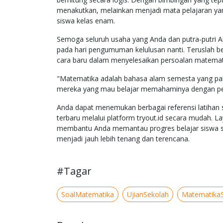
menakutkan, melainkan menjadi mata pelajaran yan
siswa kelas enam.
Semoga seluruh usaha yang Anda dan putra-putri
pada hari pengumuman kelulusan nanti. Teruslah be
cara baru dalam menyelesaikan persoalan matematika
"Matematika adalah bahasa alam semesta yang pali
mereka yang mau belajar memahaminya dengan pe
Anda dapat menemukan berbagai referensi latihan s
terbaru melalui platform tryout.id secara mudah. L
membantu Anda memantau progres belajar siswa se
menjadi jauh lebih tenang dan terencana.
#Tagar
SoalMatematika
UjianSekolah
Matematika