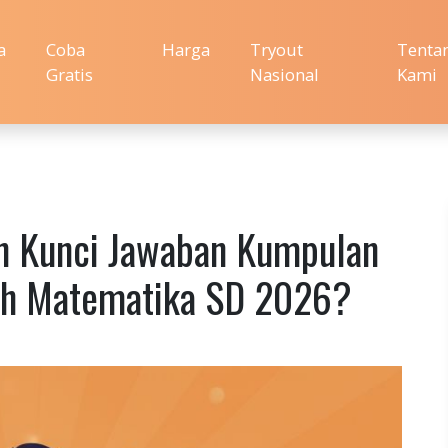
a
Coba
Harga
Tryout
Tenta
Gratis
Nasional
Kami
n Kunci Jawaban Kumpulan
lah Matematika SD 2026?