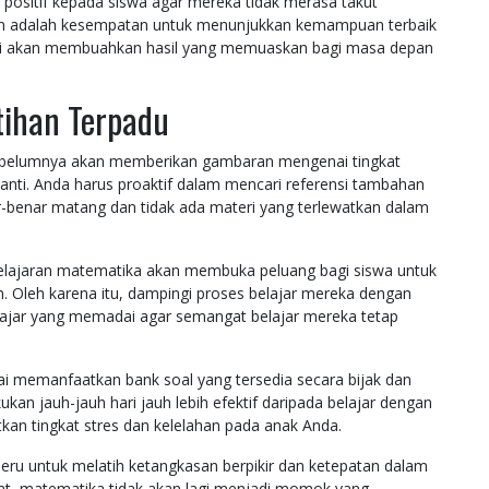
positif kepada siswa agar mereka tidak merasa takut
ian adalah kesempatan untuk menunjukkan kemampuan terbaik
sti akan membuahkan hasil yang memuaskan bagi masa depan
atihan Terpadu
sebelumnya akan memberikan gambaran mengenai tingkat
anti. Anda harus proaktif dalam mencari referensi tambahan
ar-benar matang dan tidak ada materi yang terlewatkan dalam
 pelajaran matematika akan membuka peluang bagi siswa untuk
. Oleh karena itu, dampingi proses belajar mereka dengan
elajar yang memadai agar semangat belajar mereka tetap
ai memanfaatkan bank soal yang tersedia secara bijak dan
ukan jauh-jauh hari jauh lebih efektif daripada belajar dengan
an tingkat stres dan kelelahan pada anak Anda.
 seru untuk melatih ketangkasan berpikir dan ketepatan dalam
pat, matematika tidak akan lagi menjadi momok yang