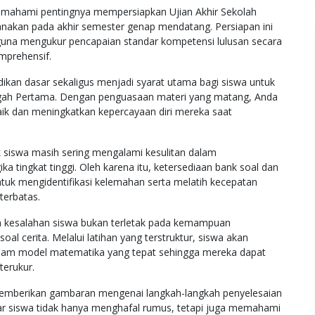
emahami pentingnya mempersiapkan Ujian Akhir Sekolah
nakan pada akhir semester genap mendatang. Persiapan ini
a guna mengukur pencapaian standar kompetensi lulusan secara
mprehensif.
dikan dasar sekaligus menjadi syarat utama bagi siswa untuk
ngah Pertama. Dengan penguasaan materi yang matang, Anda
aik dan meningkatkan kepercayaan diri mereka saat
k siswa masih sering mengalami kesulitan dalam
a tingkat tinggi. Oleh karena itu, ketersediaan bank soal dan
ntuk mengidentifikasi kelemahan serta melatih kecepatan
terbatas.
hwa kesalahan siswa bukan terletak pada kemampuan
l cerita. Melalui latihan yang terstruktur, siswa akan
alam model matematika yang tepat sehingga mereka dapat
terukur.
memberikan gambaran mengenai langkah-langkah penyelesaian
agar siswa tidak hanya menghafal rumus, tetapi juga memahami