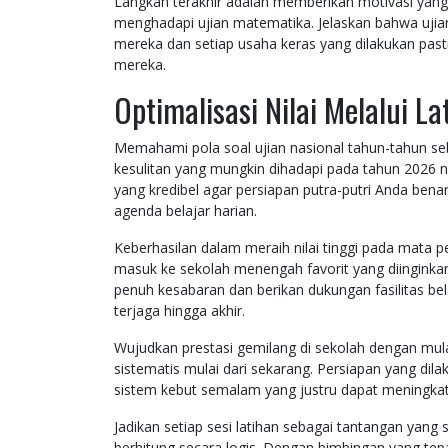
Langkah terakhir adalah memberikan motivasi yang 
menghadapi ujian matematika. Jelaskan bahwa uj
mereka dan setiap usaha keras yang dilakukan pa
mereka.
Optimalisasi Nilai Melalui L
Memahami pola soal ujian nasional tahun-tahun 
kesulitan yang mungkin dihadapi pada tahun 2026 n
yang kredibel agar persiapan putra-putri Anda ben
agenda belajar harian.
Keberhasilan dalam meraih nilai tinggi pada mata
masuk ke sekolah menengah favorit yang diinginkan
penuh kesabaran dan berikan dukungan fasilitas b
terjaga hingga akhir.
Wujudkan prestasi gemilang di sekolah dengan mul
sistematis mulai dari sekarang. Persiapan yang dilak
sistem kebut semalam yang justru dapat meningkatk
Jadikan setiap sesi latihan sebagai tantangan yang
berhitung secara logis. Dengan bimbingan yang te