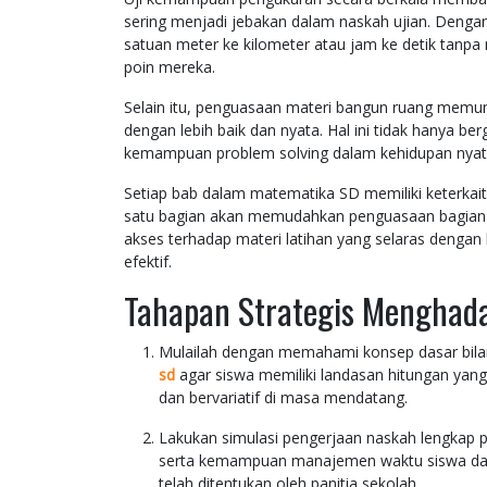
sering menjadi jebakan dalam naskah ujian. Deng
satuan meter ke kilometer atau jam ke detik tanp
poin mereka.
Selain itu, penguasaan materi bangun ruang memun
dengan lebih baik dan nyata. Hal ini tidak hanya be
kemampuan problem solving dalam kehidupan nyata 
Setiap bab dalam matematika SD memiliki keterka
satu bagian akan memudahkan penguasaan bagian 
akses terhadap materi latihan yang selaras dengan ki
efektif.
Tahapan Strategis Menghada
Mulailah dengan memahami konsep dasar bila
sd
agar siswa memiliki landasan hitungan yan
dan bervariatif di masa mendatang.
Lakukan simulasi pengerjaan naskah lengkap 
serta kemampuan manajemen waktu siswa dal
telah ditentukan oleh panitia sekolah.