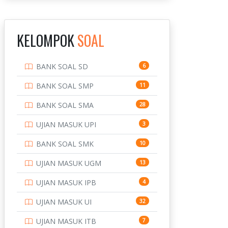
INSTITUT TEKNOLOGI
143
BANDUNG
KELOMPOK
SOAL
INSTITUT TEKNOLOGI
8
KALIMANTAN
BANK SOAL SD
6
INSTITUT TEKNOLOGI
10
SEPULUH NOVEMBER
BANK SOAL SMP
11
INSTITUT TEKNOLOGI
9
BANK SOAL SMA
28
SUMATERA
UJIAN MASUK UPI
3
IPDN / STPDN
148
BANK SOAL SMK
10
PENDIDIKAN
943
UJIAN MASUK UGM
13
PERBANKAN
3
UJIAN MASUK IPB
4
POLRI
169
UJIAN MASUK UI
32
POLTEK SSN
7
UJIAN MASUK ITB
7
PTDI STTD
4