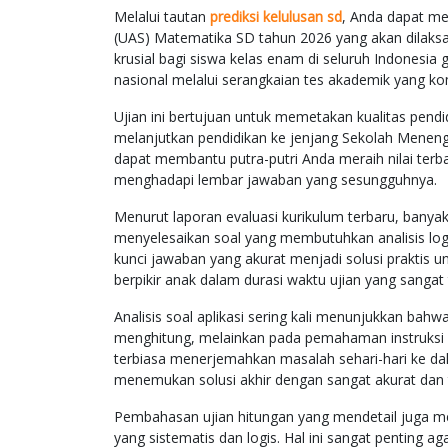
Melalui tautan
prediksi kelulusan sd
, Anda dapat m
(UAS) Matematika SD tahun 2026 yang akan dilaksa
krusial bagi siswa kelas enam di seluruh Indonesi
nasional melalui serangkaian tes akademik yang ko
Ujian ini bertujuan untuk memetakan kualitas pendi
melanjutkan pendidikan ke jenjang Sekolah Mene
dapat membantu putra-putri Anda meraih nilai terb
menghadapi lembar jawaban yang sesungguhnya.
Menurut laporan evaluasi kurikulum terbaru, banya
menyelesaikan soal yang membutuhkan analisis logik
kunci jawaban yang akurat menjadi solusi praktis u
berpikir anak dalam durasi waktu ujian yang sangat 
Analisis soal aplikasi sering kali menunjukkan ba
menghitung, melainkan pada pemahaman instruksi soa
terbiasa menerjemahkan masalah sehari-hari ke d
menemukan solusi akhir dengan sangat akurat dan 
Pembahasan ujian hitungan yang mendetail juga 
yang sistematis dan logis. Hal ini sangat penting 