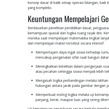
konsep dasar di balik setiap operasi bilangan, bai
yang kompleks.
Keuntungan Mempelajari Ge
Berdasarkan penelitian pendidikan dasar, pengu
kemampuan spasial dan logika ruang sejak dini. Ke
mereka saat mempelajari matematika tingkat lanjut
dari mempelajari materi tersebut secara intensif:
Mempertajam daya ingat siswa terhadap rumus
mencakup pengenalan sifat-saat bangun data
Meningkatkan ketelitian dalam pengerjaan soal
atau pecahan sehingga siswa menjadi lebih telit
Mengasah logika perbandingan melalui latiha
hubungan antara jarak pada gambar dengan ja
Memperkuat insting logika melalui uji kemamp
panjang, berat, maupun luas yang sering dite
Uji kemampuan pengukuran secara berkala membant