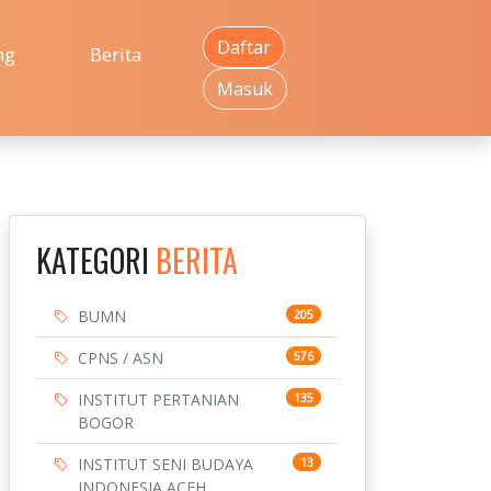
Daftar
ng
Berita
Masuk
KATEGORI
BERITA
BUMN
205
CPNS / ASN
576
INSTITUT PERTANIAN
135
BOGOR
INSTITUT SENI BUDAYA
13
INDONESIA ACEH