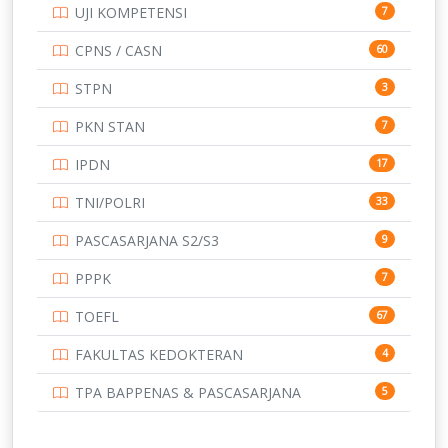
UJI KOMPETENSI
7
UNIVERSITAS AIRLANGGA
15
CPNS / CASN
60
UNIVERSITAS ANDALAS
16
STPN
3
UNIVERSITAS BANGKA BELITUNG
15
PKN STAN
7
UNIVERSITAS BENGKULU
15
IPDN
17
UNIVERSITAS BORNEO TARAKAN
14
TNI/POLRI
33
UNIVERSITAS BRAWIJAYA
14
PASCASARJANA S2/S3
9
UNIVERSITAS CENDRAWASIH
14
PPPK
7
UNIVERSITAS DIPENOGORO
15
TOEFL
67
UNIVERSITAS GADJAH MADA
219
FAKULTAS KEDOKTERAN
4
UNIVERSITAS HALUOLEO
11
TPA BAPPENAS & PASCASARJANA
5
UNIVERSITAS INDONESIA
134
UNIVERSITAS JAMBI
13