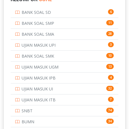
PENDIDIKAN
943
BANK SOAL SD
6
PERBANKAN
3
BANK SOAL SMP
11
POLRI
169
BANK SOAL SMA
28
POLTEK SSN
7
UJIAN MASUK UPI
3
PTDI STTD
4
BANK SOAL SMK
10
SD
133
UJIAN MASUK UGM
13
SMA
146
UJIAN MASUK IPB
4
SMK
231
UJIAN MASUK UI
32
SMP
134
UJIAN MASUK ITB
7
STIP
2
SNBT
74
TNI
153
BUMN
34
TOEFL
345