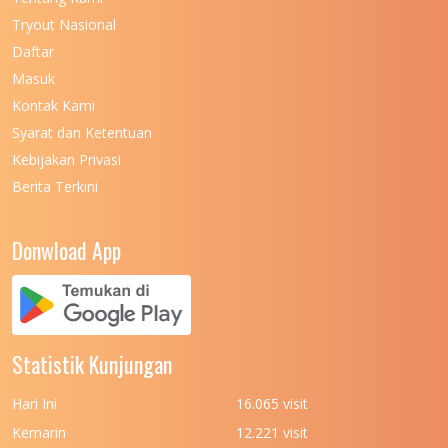
UNIVERSITAS NEGERI KHAIRUN
11
Tryout Nasional
UNIVERSITAS NEGERI MAKASSAR
11
Daftar
Masuk
UNIVERSITAS NEGERI MALANG
7
Kontak Kami
UNIVERSITAS NEGERI MANADO
7
Syarat dan Ketentuan
UNIVERSITAS NEGERI MEDAN
7
Kebijakan Privasi
Berita Terkini
UNIVERSITAS NEGERI PADANG
7
UNIVERSITAS NEGERI YOGYAKARTA
8
Donwload App
UNIVERSITAS NUSA CENDANA
7
UNIVERSITAS PADJADJARAN
11
UNIVERSITAS PALANGKARAYA
7
Statistik Kunjungan
UNIVERSITAS PATTIMURA
7
Hari Ini
16.065 visit
UNIVERSITAS PEMBANGUNAN NASIONAL
6
Kemarin
12.221 visit
(UPN) VETERAN JAKARTA