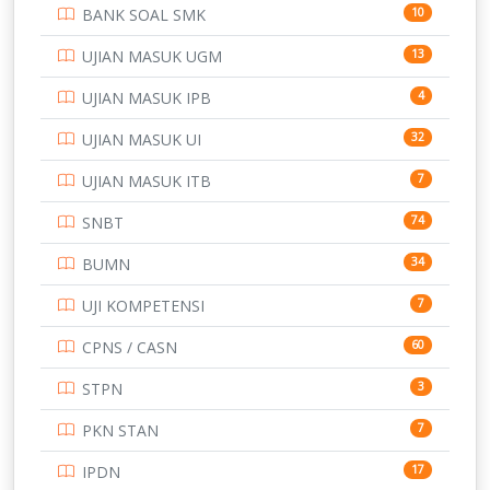
BANK SOAL SMK
10
SD
133
UJIAN MASUK UGM
13
SMA
146
UJIAN MASUK IPB
4
SMK
231
UJIAN MASUK UI
32
SMP
134
UJIAN MASUK ITB
7
STIP
2
SNBT
74
TNI
153
BUMN
34
TOEFL
345
UJI KOMPETENSI
7
UNIVERSITAS AIRLANGGA
15
CPNS / CASN
60
UNIVERSITAS ANDALAS
16
STPN
3
UNIVERSITAS BANGKA BELITUNG
15
PKN STAN
7
UNIVERSITAS BENGKULU
15
IPDN
17
UNIVERSITAS BORNEO TARAKAN
14