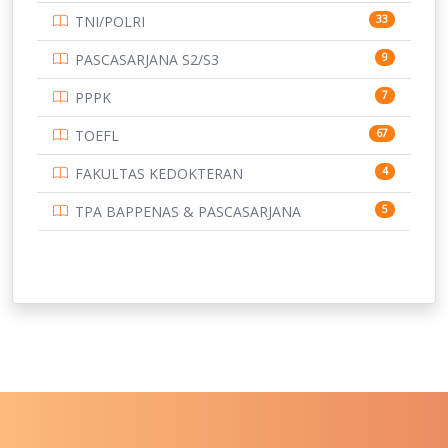
TNI/POLRI
33
UNIVERSITAS BRAWIJAYA
14
PASCASARJANA S2/S3
9
UNIVERSITAS CENDRAWASIH
14
PPPK
7
UNIVERSITAS DIPENOGORO
15
TOEFL
67
UNIVERSITAS GADJAH MADA
219
FAKULTAS KEDOKTERAN
4
UNIVERSITAS HALUOLEO
11
TPA BAPPENAS & PASCASARJANA
5
UNIVERSITAS INDONESIA
159
UNIVERSITAS JAMBI
13
UNIVERSITAS JEMBER
12
UNIVERSITAS JENDERAL SOEDIRMAN
11
UNIVERSITAS LAMBUNG MANGKURAT
11
UNIVERSITAS LAMPUNG
11