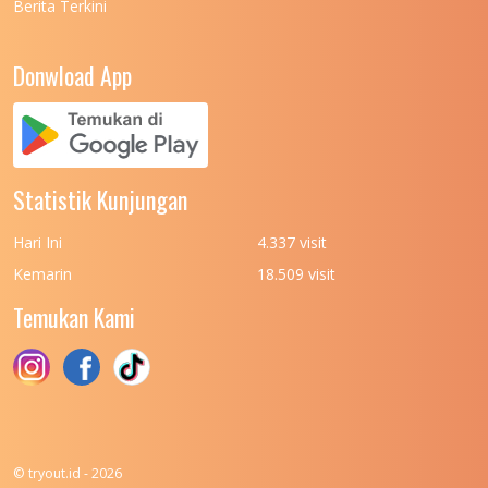
Berita Terkini
UNIVERSITAS NEGERI PADANG
7
UNIVERSITAS NEGERI YOGYAKARTA
8
Donwload App
UNIVERSITAS NUSA CENDANA
7
UNIVERSITAS PADJADJARAN
11
UNIVERSITAS PALANGKARAYA
7
Statistik Kunjungan
UNIVERSITAS PATTIMURA
7
Hari Ini
4.337 visit
UNIVERSITAS PEMBANGUNAN NASIONAL
6
Kemarin
18.509 visit
(UPN) VETERAN JAKARTA
Temukan Kami
UNIVERSITAS PEMBANGUNAN NASIONAL
4
(UPN) VETERAN JAWA TIMUR
UNIVERSITAS PEMBANGUNAN NASIONAL
5
(UPN) VETERAN YOGYAKARTA
UNIVERSITAS PENDIDIKAN INDONESIA
112
© tryout.id - 2026