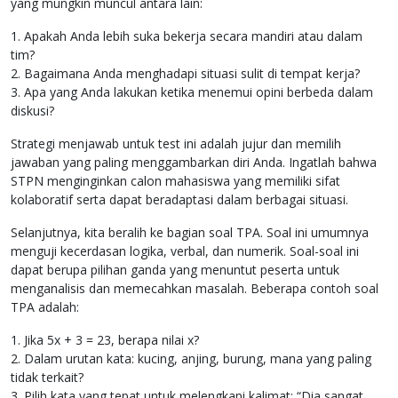
yang mungkin muncul antara lain:
1. Apakah Anda lebih suka bekerja secara mandiri atau dalam
tim?
2. Bagaimana Anda menghadapi situasi sulit di tempat kerja?
3. Apa yang Anda lakukan ketika menemui opini berbeda dalam
diskusi?
Strategi menjawab untuk test ini adalah jujur dan memilih
jawaban yang paling menggambarkan diri Anda. Ingatlah bahwa
STPN menginginkan calon mahasiswa yang memiliki sifat
kolaboratif serta dapat beradaptasi dalam berbagai situasi.
Selanjutnya, kita beralih ke bagian soal TPA. Soal ini umumnya
menguji kecerdasan logika, verbal, dan numerik. Soal-soal ini
dapat berupa pilihan ganda yang menuntut peserta untuk
menganalisis dan memecahkan masalah. Beberapa contoh soal
TPA adalah:
1. Jika 5x + 3 = 23, berapa nilai x?
2. Dalam urutan kata: kucing, anjing, burung, mana yang paling
tidak terkait?
3. Pilih kata yang tepat untuk melengkapi kalimat: “Dia sangat