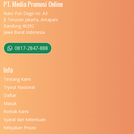
UNIVERSITAS MALIKUSSALEH
11
PT. Media Promosi Online
UNIVERSITAS MARITIM RAJA ALI HAJI
11
Ruko Puri Dago no. A3
Jl. Terusan Jakarta, Antapani
UNIVERSITAS MATARAM
11
Bandung 40292
Jawa Barat Indonesia
UNIVERSITAS MULAWARMAN
12
UNIVERSITAS MUSAMUS
11
0817-2847-888
UNIVERSITAS NEGERI GANESHA
11
Info
UNIVERSITAS NEGERI GORONTALO
11
Tentang Kami
UNIVERSITAS NEGERI KHAIRUN
11
Tryout Nasional
UNIVERSITAS NEGERI MAKASSAR
11
Daftar
Masuk
UNIVERSITAS NEGERI MALANG
7
Kontak Kami
UNIVERSITAS NEGERI MANADO
7
Syarat dan Ketentuan
UNIVERSITAS NEGERI MEDAN
7
Kebijakan Privasi