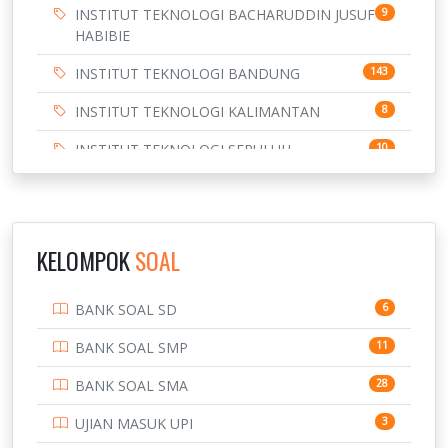
INSTITUT TEKNOLOGI BACHARUDDIN JUSUF
9
HABIBIE
INSTITUT TEKNOLOGI BANDUNG
143
INSTITUT TEKNOLOGI KALIMANTAN
8
INSTITUT TEKNOLOGI SEPULUH
10
NOVEMBER
INSTITUT TEKNOLOGI SUMATERA
9
IPDN / STPDN
148
KELOMPOK
SOAL
PENDIDIKAN
943
BANK SOAL SD
6
PERBANKAN
3
BANK SOAL SMP
11
POLRI
169
BANK SOAL SMA
28
POLTEK SSN
7
UJIAN MASUK UPI
3
PTDI STTD
4