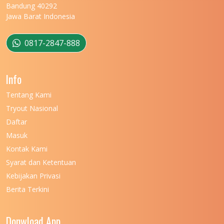
UNIVERSITAS MATARAM
11
Bandung 40292
Jawa Barat Indonesia
UNIVERSITAS MULAWARMAN
12
UNIVERSITAS MUSAMUS
11
0817-2847-888
UNIVERSITAS NEGERI GANESHA
11
Info
UNIVERSITAS NEGERI GORONTALO
11
Tentang Kami
UNIVERSITAS NEGERI KHAIRUN
11
Tryout Nasional
UNIVERSITAS NEGERI MAKASSAR
11
Daftar
Masuk
UNIVERSITAS NEGERI MALANG
7
Kontak Kami
UNIVERSITAS NEGERI MANADO
7
Syarat dan Ketentuan
UNIVERSITAS NEGERI MEDAN
7
Kebijakan Privasi
Berita Terkini
UNIVERSITAS NEGERI PADANG
7
UNIVERSITAS NEGERI YOGYAKARTA
8
Donwload App