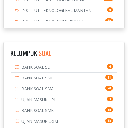
INSTITUT TEKNOLOGI KALIMANTAN
8
INSTITUT TEKNOLOGI SEPULUH
10
NOVEMBER
INSTITUT TEKNOLOGI SUMATERA
9
IPDN / STPDN
148
KELOMPOK
SOAL
PENDIDIKAN
943
BANK SOAL SD
6
PERBANKAN
3
BANK SOAL SMP
11
POLRI
169
BANK SOAL SMA
28
POLTEK SSN
7
UJIAN MASUK UPI
3
PTDI STTD
4
BANK SOAL SMK
10
SD
133
UJIAN MASUK UGM
13
SMA
146