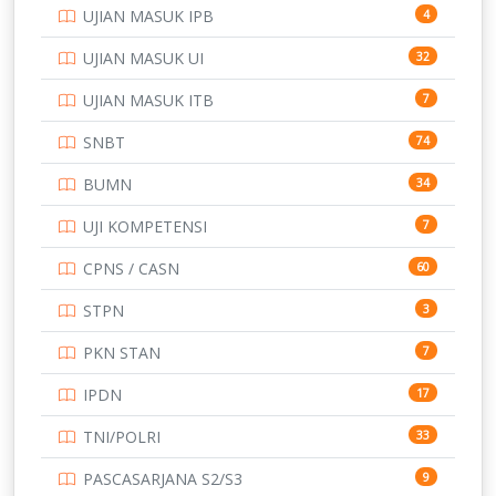
UJIAN MASUK IPB
4
SMK
231
UJIAN MASUK UI
32
SMP
134
UJIAN MASUK ITB
7
STIP
2
SNBT
74
TNI
153
BUMN
34
TOEFL
345
UJI KOMPETENSI
7
UNIVERSITAS AIRLANGGA
15
CPNS / CASN
60
UNIVERSITAS ANDALAS
16
STPN
3
UNIVERSITAS BANGKA BELITUNG
15
PKN STAN
7
UNIVERSITAS BENGKULU
15
IPDN
17
UNIVERSITAS BORNEO TARAKAN
14
TNI/POLRI
33
UNIVERSITAS BRAWIJAYA
14
PASCASARJANA S2/S3
9
UNIVERSITAS CENDRAWASIH
14