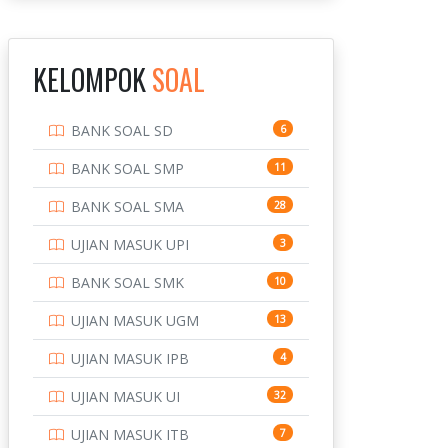
INSTITUT TEKNOLOGI
143
BANDUNG
KELOMPOK
SOAL
INSTITUT TEKNOLOGI
8
KALIMANTAN
BANK SOAL SD
6
INSTITUT TEKNOLOGI
10
SEPULUH NOVEMBER
BANK SOAL SMP
11
INSTITUT TEKNOLOGI
9
BANK SOAL SMA
28
SUMATERA
UJIAN MASUK UPI
3
IPDN / STPDN
148
BANK SOAL SMK
10
PENDIDIKAN
943
UJIAN MASUK UGM
13
PERBANKAN
3
UJIAN MASUK IPB
4
POLRI
169
UJIAN MASUK UI
32
POLTEK SSN
7
UJIAN MASUK ITB
7
PTDI STTD
4