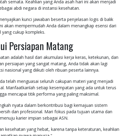
ntah semata. Keahlian yang Anda asah hari ini akan menjadi
agai abdi negara di instansi kesehatan.
yajikan kunci jawaban beserta penjelasan logis di balik
Hal ini akan mempermudah Anda dalam menangkap esensi dari
l yang cukup kompleks.
ui Persiapan Matang
tan adalah hasil dari akumulasi kerja keras, ketekunan, dan
ngan persiapan yang sangat matang, Anda tidak akan lagi
i nasional yang diikuti oleh ribuan peserta lainnya.
Anda telah menguasai seluruh cakupan materi yang menjadi
al. Manfaatkanlah setiap kesempatan yang ada untuk terus
ga mencapai titik performa yang paling maksimal.
ngkah nyata dalam berkontribusi bagi kemajuan sistem
 bersih dan profesional. Mari fokus pada tujuan utama dan
 menuju karier impian sebagai ASN.
nan kesehatan yang hebat, karena tanpa keteraturan, keahlian
elamatkan nyawa manusia."