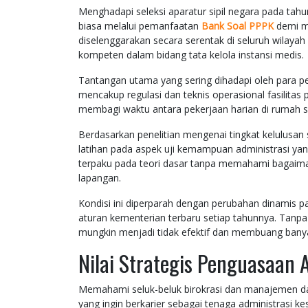
Menghadapi seleksi aparatur sipil negara pada tahu
biasa melalui pemanfaatan
Bank Soal PPPK
demi me
diselenggarakan secara serentak di seluruh wilaya
kompeten dalam bidang tata kelola instansi medis.
Tantangan utama yang sering dihadapi oleh para 
mencakup regulasi dan teknis operasional fasilitas
membagi waktu antara pekerjaan harian di rumah sa
Berdasarkan penelitian mengenai tingkat kelulusan
latihan pada aspek uji kemampuan administrasi yang
terpaku pada teori dasar tanpa memahami bagaiman
lapangan.
Kondisi ini diperparah dengan perubahan dinamis pa
aturan kementerian terbaru setiap tahunnya. Tanpa
mungkin menjadi tidak efektif dan membuang banyak
Nilai Strategis Penguasaan 
Memahami seluk-beluk birokrasi dan manajemen d
yang ingin berkarier sebagai tenaga administrasi k