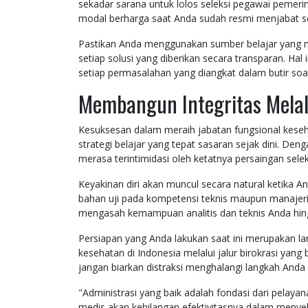
sekadar sarana untuk lolos seleksi pegawai pemeri
modal berharga saat Anda sudah resmi menjabat seb
Pastikan Anda menggunakan sumber belajar yang men
setiap solusi yang diberikan secara transparan. 
setiap permasalahan yang diangkat dalam butir soa
Membangun Integritas Melal
Kesuksesan dalam meraih jabatan fungsional keseha
strategi belajar yang tepat sasaran sejak dini. De
merasa terintimidasi oleh ketatnya persaingan seleks
Keyakinan diri akan muncul secara natural ketika 
bahan uji pada kompetensi teknis maupun manajeri
mengasah kemampuan analitis dan teknis Anda hing
Persiapan yang Anda lakukan saat ini merupakan la
kesehatan di Indonesia melalui jalur birokrasi yang
jangan biarkan distraksi menghalangi langkah Anda
"Administrasi yang baik adalah fondasi dari pelaya
medis akan kehilangan efektivitasnya dalam meny