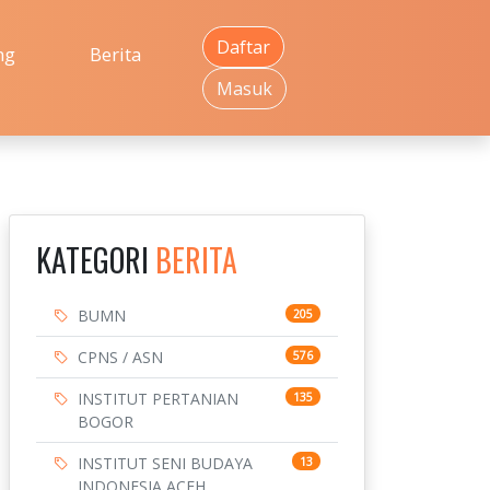
Daftar
ng
Berita
Masuk
KATEGORI
BERITA
BUMN
205
CPNS / ASN
576
INSTITUT PERTANIAN
135
BOGOR
INSTITUT SENI BUDAYA
13
INDONESIA ACEH