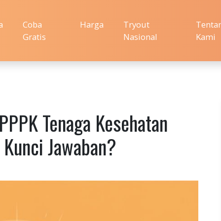
a
Coba
Harga
Tryout
Tenta
Gratis
Nasional
Kami
 PPPK Tenaga Kesehatan
 Kunci Jawaban?