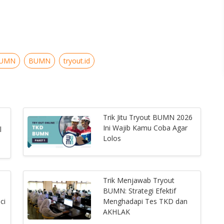
BUMN
BUMN
tryout.id
Trik Jitu Tryout BUMN 2026
Ini Wajib Kamu Coba Agar
l
Lolos
Trik Menjawab Tryout
BUMN: Strategi Efektif
ci
Menghadapi Tes TKD dan
AKHLAK