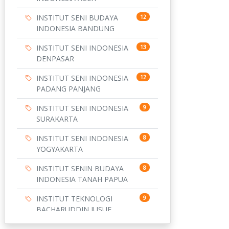
INSTITUT SENI BUDAYA
12
INDONESIA BANDUNG
INSTITUT SENI INDONESIA
13
DENPASAR
INSTITUT SENI INDONESIA
12
PADANG PANJANG
INSTITUT SENI INDONESIA
9
SURAKARTA
INSTITUT SENI INDONESIA
8
YOGYAKARTA
INSTITUT SENIN BUDAYA
8
INDONESIA TANAH PAPUA
INSTITUT TEKNOLOGI
9
BACHARUDDIN JUSUF
HABIBIE