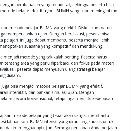
al dengan pembahasan yang mendetail, sehingga peserta bisa
ah metode belajar efektif tryout BUMN yang akan meningkatkan
pakan metode belajar BUMN yang efektif. Diskusikan materi
ga mempersiapkan ujian. Dengan berdiskusi, peserta bisa
ka pelajari. Ini juga dapat membantu peserta menjadi lebih
 menciptakan suasana yang kompetitif dan mendukung.
n juga menjadi metode yang tak kalah penting. Peserta harus
n tentang area yang perlu diperbaiki, dan fokus pada materi
valuasi, peserta dapat menyusun ulang strategi belajar
ng dialami.
ar juga bisa menjadi metode belajar BUMN yang efektif.
ran interaktif, dan bahkan simulasi ujian. Dengan
elajar secara konvensional, tetapi juga memiliki kebebasan
apkan metode belajar yang tepat akan sangat membantu
i sesi latihan soal BUMN intensif yang dirancang khusus untuk
da dalam menghadapi ujian. Semoga persiapan Anda berjalan