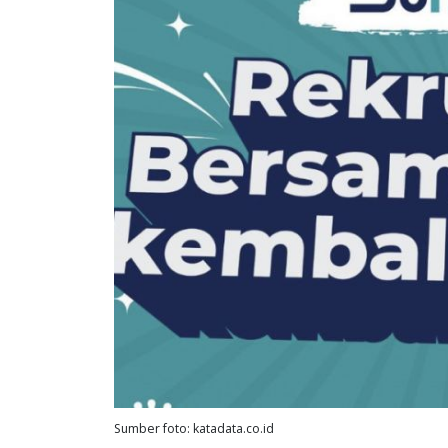
Sumber foto: katadata.co.id