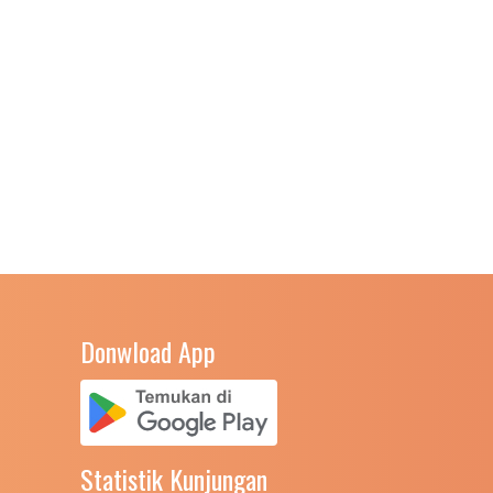
UNIVERSITAS LAMBUNG
11
MANGKURAT
UNIVERSITAS LAMPUNG
11
UNIVERSITAS MALIKUSSALEH
11
UNIVERSITAS MARITIM RAJA
11
ALI HAJI
UNIVERSITAS MATARAM
11
UNIVERSITAS MULAWARMAN
12
UNIVERSITAS MUSAMUS
11
Donwload App
UNIVERSITAS NEGERI
11
GANESHA
UNIVERSITAS NEGERI
11
GORONTALO
Statistik Kunjungan
11