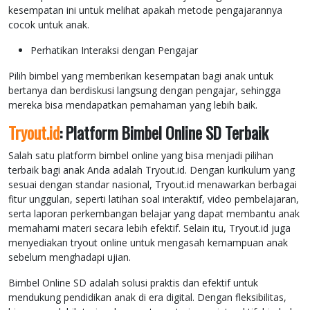
kesempatan ini untuk melihat apakah metode pengajarannya
cocok untuk anak.
Perhatikan Interaksi dengan Pengajar
Pilih bimbel yang memberikan kesempatan bagi anak untuk
bertanya dan berdiskusi langsung dengan pengajar, sehingga
mereka bisa mendapatkan pemahaman yang lebih baik.
Tryout.id
: Platform Bimbel Online SD Terbaik
Salah satu platform bimbel online yang bisa menjadi pilihan
terbaik bagi anak Anda adalah Tryout.id. Dengan kurikulum yang
sesuai dengan standar nasional, Tryout.id menawarkan berbagai
fitur unggulan, seperti latihan soal interaktif, video pembelajaran,
serta laporan perkembangan belajar yang dapat membantu anak
memahami materi secara lebih efektif. Selain itu, Tryout.id juga
menyediakan tryout online untuk mengasah kemampuan anak
sebelum menghadapi ujian.
Bimbel Online SD adalah solusi praktis dan efektif untuk
mendukung pendidikan anak di era digital. Dengan fleksibilitas,