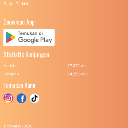
Berita Terkini
UNIVERSITAS NEGERI PADANG
7
UNIVERSITAS NEGERI YOGYAKARTA
8
Donwload App
UNIVERSITAS NUSA CENDANA
7
UNIVERSITAS PADJADJARAN
11
UNIVERSITAS PALANGKARAYA
7
Statistik Kunjungan
UNIVERSITAS PATTIMURA
7
Hari Ini
17.070 visit
UNIVERSITAS PEMBANGUNAN NASIONAL
6
Kemarin
14.253 visit
(UPN) VETERAN JAKARTA
Temukan Kami
UNIVERSITAS PEMBANGUNAN NASIONAL
4
(UPN) VETERAN JAWA TIMUR
UNIVERSITAS PEMBANGUNAN NASIONAL
5
(UPN) VETERAN YOGYAKARTA
UNIVERSITAS PENDIDIKAN INDONESIA
112
© tryout.id - 2026