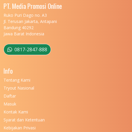
UNIVERSITAS MALIKUSSALEH
11
PT. Media Promosi Online
UNIVERSITAS MARITIM RAJA ALI HAJI
11
Ruko Puri Dago no. A3
Jl. Terusan Jakarta, Antapani
UNIVERSITAS MATARAM
11
Bandung 40292
Jawa Barat Indonesia
UNIVERSITAS MULAWARMAN
12
UNIVERSITAS MUSAMUS
11
0817-2847-888
UNIVERSITAS NEGERI GANESHA
11
Info
UNIVERSITAS NEGERI GORONTALO
11
Tentang Kami
UNIVERSITAS NEGERI KHAIRUN
11
Tryout Nasional
UNIVERSITAS NEGERI MAKASSAR
11
Daftar
Masuk
UNIVERSITAS NEGERI MALANG
7
Kontak Kami
UNIVERSITAS NEGERI MANADO
7
Syarat dan Ketentuan
UNIVERSITAS NEGERI MEDAN
7
Kebijakan Privasi