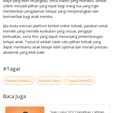
biaya yang lebih terjangkau, serta materi yang interaktif, bimbel
online menjadi pilihan yang tepat bagi orang tua yang ingin
memberikan pengalaman belajar yang menyenangkan dan
bermanfaat bagi anak mereka.
Jika Anda mencari platform bimbel online terbaik, pastikan untuk
memilih yang memiliki kurikulum yang sesuai, pengajar
berkualitas, serta fitur yang dapat menunjang perkembangan
belajar anak. Tryout.id adalah salah satu pilihan terbaik yang
dapat membantu anak belajar lebih optimal dan meraih prestasi
akademik yang lebih baik!
#Tagar
BimbelOnlineSD
BimbelOnline
TryoutOnlineSD
Baca Juga
Siap Lulus SD? Dapatkan Latihan