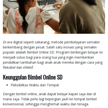
Di era digital seperti sekarang, metode pembelajaran semakin
berkembang dengan pesat. Salah satu inovasi yang semakin
populer adalah Bimbel Online SD. Program bimbingan belajar ini
menjadi solusi bagi para orang tua yang ingin memberikan
pendidikan tambahan bagi anak-anak mereka dengan cara yang
fleksibel dan efektif.
Keunggulan Bimbel Online SD
Fleksibilitas Waktu dan Tempat
Dengan bimbel online, anak dapat belajar kapan saja dan di
mana saja. Tidak perlu lagi bepergian jauh ke tempat bimbel
konvensional, sehingga menghemat waktu dan tenaga.