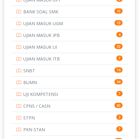
PTDI STTD
4
BANK SOAL SMK
10
SD
133
UJIAN MASUK UGM
13
SMA
146
UJIAN MASUK IPB
4
SMK
231
UJIAN MASUK UI
32
SMP
134
UJIAN MASUK ITB
7
STIP
2
SNBT
74
TNI
153
BUMN
34
TOEFL
345
UJI KOMPETENSI
7
UNIVERSITAS AIRLANGGA
15
CPNS / CASN
60
UNIVERSITAS ANDALAS
16
STPN
3
UNIVERSITAS BANGKA BELITUNG
15
PKN STAN
7
UNIVERSITAS BENGKULU
15