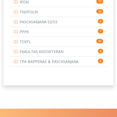
IPDN
17
UNIVERSITAS BORNEO TARAKAN
14
TNI/POLRI
33
UNIVERSITAS BRAWIJAYA
14
PASCASARJANA S2/S3
9
UNIVERSITAS CENDRAWASIH
14
PPPK
7
UNIVERSITAS DIPENOGORO
15
TOEFL
67
UNIVERSITAS GADJAH MADA
219
FAKULTAS KEDOKTERAN
4
UNIVERSITAS HALUOLEO
11
TPA BAPPENAS & PASCASARJANA
5
UNIVERSITAS INDONESIA
134
UNIVERSITAS JAMBI
13
UNIVERSITAS JEMBER
12
UNIVERSITAS JENDERAL SOEDIRMAN
11
UNIVERSITAS LAMBUNG MANGKURAT
11
UNIVERSITAS LAMPUNG
11