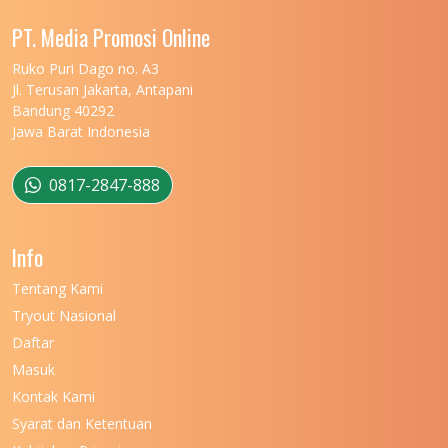
UNIVERSITAS MALIKUSSALEH
11
PT. Media Promosi Online
UNIVERSITAS MARITIM RAJA ALI HAJI
11
Ruko Puri Dago no. A3
Jl. Terusan Jakarta, Antapani
UNIVERSITAS MATARAM
11
Bandung 40292
Jawa Barat Indonesia
UNIVERSITAS MULAWARMAN
12
UNIVERSITAS MUSAMUS
11
0817-2847-888
UNIVERSITAS NEGERI GANESHA
11
Info
UNIVERSITAS NEGERI GORONTALO
11
Tentang Kami
UNIVERSITAS NEGERI KHAIRUN
11
Tryout Nasional
UNIVERSITAS NEGERI MAKASSAR
11
Daftar
Masuk
UNIVERSITAS NEGERI MALANG
7
Kontak Kami
UNIVERSITAS NEGERI MANADO
7
Syarat dan Ketentuan
UNIVERSITAS NEGERI MEDAN
7