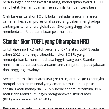
berhubungan dengan investasi asing, menetapkan syarat TOEFL
yang ketat. Kemampuan ini menjadi nilai tambah yang besar.
Oleh karena itu, skor TOEFL bukan sekadar angka, melainkan
cerminan kesiapan profesional seseorang dalam menghadapi
tantangan karier di era globalisasi. Skor yang tinggi akan
membedakan Anda dari ribuan pelamar lain.
Standar Skor TOEFL yang Diharapkan HRD
Untuk diterima HRD untuk bekerja di CPNS atau BUMN pada
tahun 2026, umumnya dibutuhkan skor TOEFL yang
menunjukkan kemahiran bahasa Inggris yang baik. Standar
minimal ini bervariasi luas antarinstansi, tergantung pada jabatan
dan tanggung jawabnya.
Secara umum, skor di atas 450 (PBT/ITP) atau 70 (iBT) seringkali
menjadi patokan minimal yang aman. Namun, untuk posisi
spesialis atau manajerial, BUMN besar seperti Pertamina, PLN,
atau Bank Mandiri, mungkin mengharapkan skor di atas 500
(PBT) atau bahkan 80-90 (iBT).
Penting untuk selalu memeriksa pengumuman resmi dari instansi