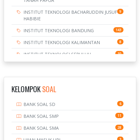
TANAH PAPUA
INSTITUT TEKNOLOGI BACHARUDDIN JUSUF
9
HABIBIE
INSTITUT TEKNOLOGI BANDUNG
143
INSTITUT TEKNOLOGI KALIMANTAN
8
INSTITUT TEKNOLOGI SEPULUH
10
NOVEMBER
INSTITUT TEKNOLOGI SUMATERA
9
IPDN / STPDN
148
KELOMPOK
SOAL
PENDIDIKAN
943
BANK SOAL SD
6
PERBANKAN
3
BANK SOAL SMP
11
POLRI
169
BANK SOAL SMA
28
POLTEK SSN
7
UJIAN MASUK UPI
3