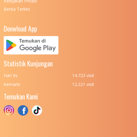
Kebijakan Privasi
Berita Terkini
UNIVERSITAS NEGERI PADANG
7
UNIVERSITAS NEGERI YOGYAKARTA
8
Donwload App
UNIVERSITAS NUSA CENDANA
7
UNIVERSITAS PADJADJARAN
11
UNIVERSITAS PALANGKARAYA
7
Statistik Kunjungan
UNIVERSITAS PATTIMURA
7
Hari Ini
14.723 visit
UNIVERSITAS PEMBANGUNAN NASIONAL
6
Kemarin
12.221 visit
(UPN) VETERAN JAKARTA
Temukan Kami
UNIVERSITAS PEMBANGUNAN NASIONAL
4
(UPN) VETERAN JAWA TIMUR
UNIVERSITAS PEMBANGUNAN NASIONAL
5
(UPN) VETERAN YOGYAKARTA
UNIVERSITAS PENDIDIKAN INDONESIA
112