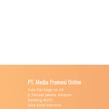
PT. Media Promosi Online
Ruko Puri Dago no. A3
Jl. Terusan Jakarta, Antapani
Bandung 40292
Jawa Barat Indonesia