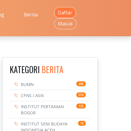
Daftar
ng
Berita
Masuk
KATEGORI
BERITA
BUMN
205
CPNS / ASN
576
INSTITUT PERTANIAN
135
BOGOR
INSTITUT SENI BUDAYA
13
INDONESIA ACEH