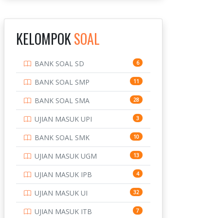
INSTITUT TEKNOLOGI
143
BANDUNG
KELOMPOK
SOAL
INSTITUT TEKNOLOGI
8
KALIMANTAN
BANK SOAL SD
6
INSTITUT TEKNOLOGI
10
SEPULUH NOVEMBER
BANK SOAL SMP
11
INSTITUT TEKNOLOGI
9
BANK SOAL SMA
28
SUMATERA
UJIAN MASUK UPI
3
IPDN / STPDN
148
BANK SOAL SMK
10
PENDIDIKAN
943
UJIAN MASUK UGM
13
PERBANKAN
3
UJIAN MASUK IPB
4
POLRI
169
UJIAN MASUK UI
32
POLTEK SSN
7
UJIAN MASUK ITB
7
PTDI STTD
4