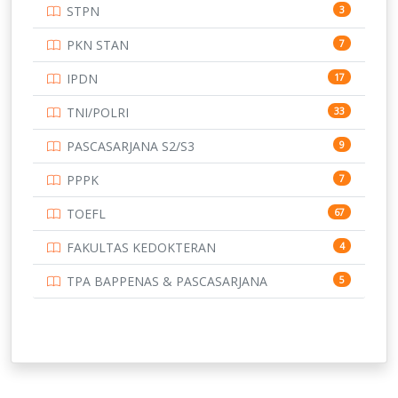
STPN
3
PKN STAN
7
IPDN
17
TNI/POLRI
33
PASCASARJANA S2/S3
9
PPPK
7
TOEFL
67
FAKULTAS KEDOKTERAN
4
TPA BAPPENAS & PASCASARJANA
5