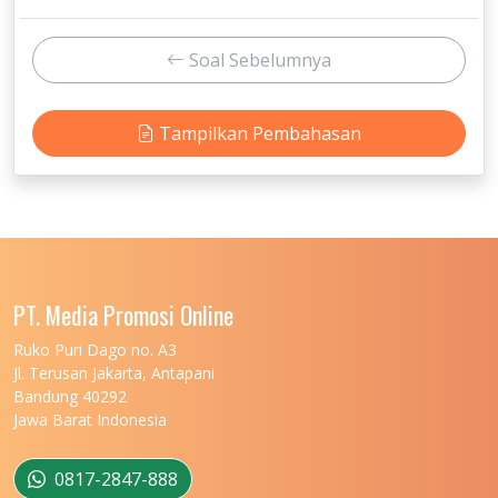
Soal Sebelumnya
Tampilkan Pembahasan
PT. Media Promosi Online
Ruko Puri Dago no. A3
Jl. Terusan Jakarta, Antapani
Bandung 40292
Jawa Barat Indonesia
0817-2847-888