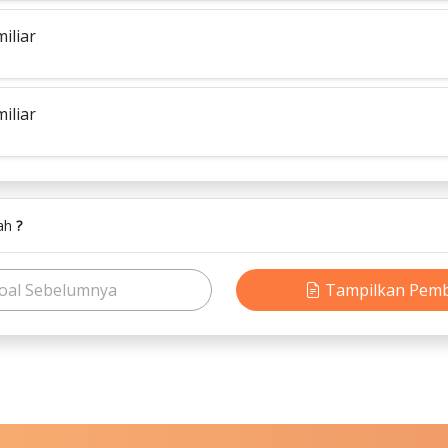
iliar
iliar
lah
?
oal Sebelumnya
Tampilkan Pem