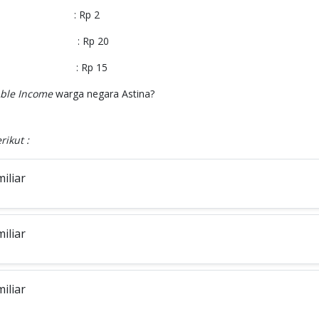
ransi : Rp 2
ayment : Rp 20
sung : Rp 15
ble Income
warga negara Astina?
rikut :
iliar
iliar
iliar