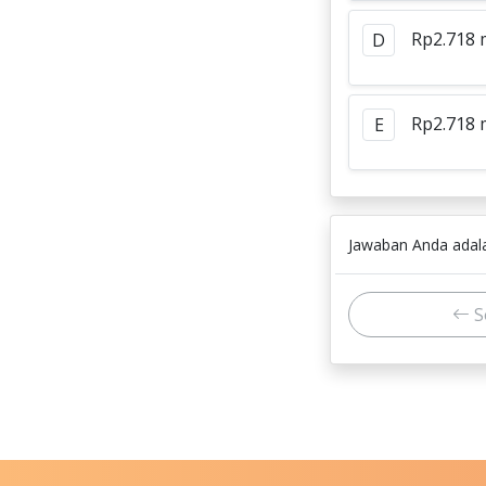
Rp2.718 m
D
Rp2.718 m
E
Jawaban Anda ada
S