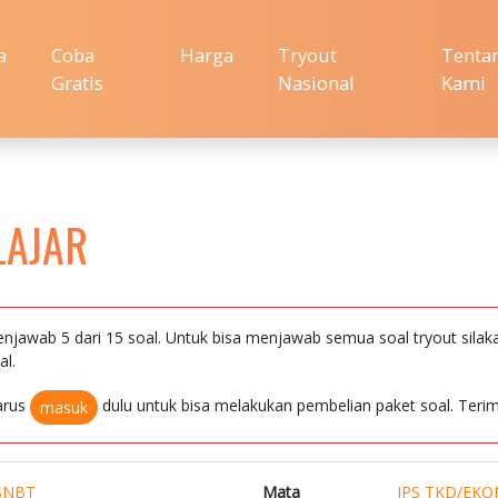
a
Coba
Harga
Tryout
Tenta
Gratis
Nasional
Kami
LAJAR
njawab 5 dari 15 soal. Untuk bisa menjawab semua soal tryout silak
al.
arus
dulu untuk bisa melakukan pembelian paket soal. Terim
masuk
SNBT
Mata
IPS TKD/EK