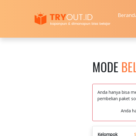
Berand
MODE
BE
Anda hanya bisa me
pembelian paket so
Anda h
Kelompok