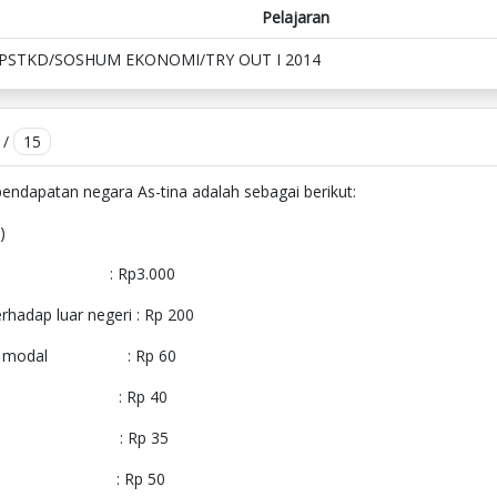
Pelajaran
IPSTKD/SOSHUM EKONOMI/TRY OUT I 2014
/
15
 pendapatan negara As-tina adalah sebagai berikut:
)
 Rp3.000
rhadap luar negeri : Rp 200
rang modal : Rp 60
angsung : Rp 40
eroan : Rp 35
han : Rp 50