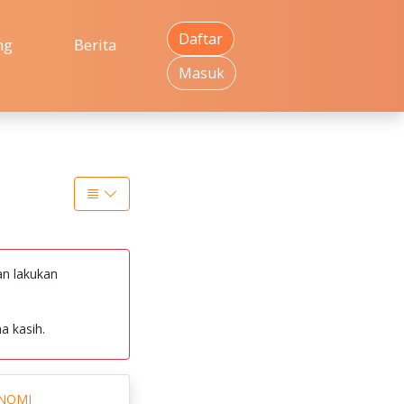
Daftar
ng
Berita
Masuk
an lakukan
a kasih.
ONOMI