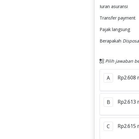
Iuran asu
Transfer p
Pajak lang
Berapakah
Disposa
Pilih jawaban be
Rp2.608 m
A
Rp2.613 m
B
Rp2.615 m
C