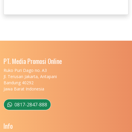
UNIVERSITAS JAMBI
13
UNIVERSITAS JEMBER
12
UNIVERSITAS JENDERAL SOEDIRMAN
11
UNIVERSITAS LAMBUNG MANGKURAT
11
UNIVERSITAS LAMPUNG
11
UNIVERSITAS MALIKUSSALEH
11
PT. Media Promosi Online
UNIVERSITAS MARITIM RAJA ALI HAJI
11
Ruko Puri Dago no. A3
Jl. Terusan Jakarta, Antapani
UNIVERSITAS MATARAM
11
Bandung 40292
Jawa Barat Indonesia
UNIVERSITAS MULAWARMAN
12
UNIVERSITAS MUSAMUS
11
0817-2847-888
UNIVERSITAS NEGERI GANESHA
11
Info
UNIVERSITAS NEGERI GORONTALO
11