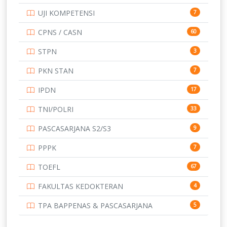
TOEFL
UJI KOMPETENSI
7
UNIVERSITAS AIRLANGGA
15
CPNS / CASN
60
UNIVERSITAS ANDALAS
16
STPN
3
UNIVERSITAS BANGKA BELITUNG
15
PKN STAN
7
UNIVERSITAS BENGKULU
15
IPDN
17
UNIVERSITAS BORNEO TARAKAN
14
TNI/POLRI
33
UNIVERSITAS BRAWIJAYA
14
PASCASARJANA S2/S3
9
UNIVERSITAS CENDRAWASIH
14
PPPK
7
UNIVERSITAS DIPENOGORO
15
TOEFL
67
UNIVERSITAS GADJAH MADA
219
FAKULTAS KEDOKTERAN
4
UNIVERSITAS HALUOLEO
11
TPA BAPPENAS & PASCASARJANA
5
UNIVERSITAS INDONESIA
134