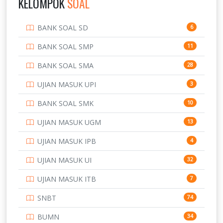
KELOMPOK
SOAL
PENDIDIKAN
943
BANK SOAL SD
6
PERBANKAN
3
BANK SOAL SMP
11
POLRI
169
BANK SOAL SMA
28
POLTEK SSN
7
UJIAN MASUK UPI
3
PTDI STTD
4
BANK SOAL SMK
10
SD
133
UJIAN MASUK UGM
13
SMA
146
UJIAN MASUK IPB
4
SMK
231
UJIAN MASUK UI
32
SMP
134
UJIAN MASUK ITB
7
STIP
2
SNBT
74
TNI
153
BUMN
34
345