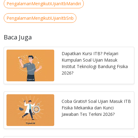
PengalamanMengikutiUjianItbMandiri
PengalamanMengikutiUjianItbSnb
Baca Juga
Dapatkan Kursi ITB? Pelajari
Kumpulan Soal Ujian Masuk
Institut Teknologi Bandung Fisika
2026?
Coba Gratis!! Soal Ujian Masuk ITB
Fisika Mekanika dan Kunci
Jawaban Tes Terkini 2026?