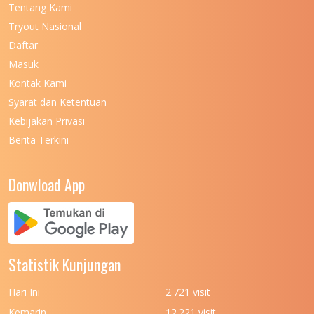
Tentang Kami
UNIVERSITAS NEGERI KHAIRUN
11
Tryout Nasional
UNIVERSITAS NEGERI MAKASSAR
11
Daftar
Masuk
UNIVERSITAS NEGERI MALANG
7
Kontak Kami
UNIVERSITAS NEGERI MANADO
7
Syarat dan Ketentuan
UNIVERSITAS NEGERI MEDAN
7
Kebijakan Privasi
Berita Terkini
UNIVERSITAS NEGERI PADANG
7
UNIVERSITAS NEGERI YOGYAKARTA
8
Donwload App
UNIVERSITAS NUSA CENDANA
7
UNIVERSITAS PADJADJARAN
11
UNIVERSITAS PALANGKARAYA
7
Statistik Kunjungan
UNIVERSITAS PATTIMURA
7
Hari Ini
2.721 visit
UNIVERSITAS PEMBANGUNAN NASIONAL
6
Kemarin
12.221 visit